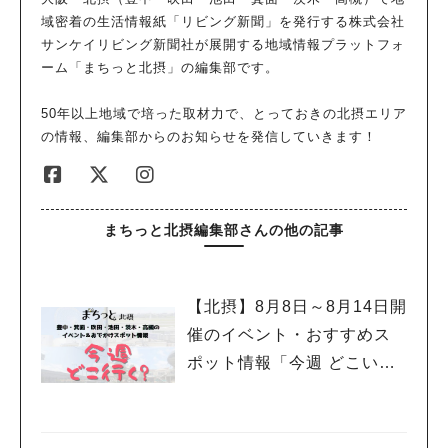
ナイター営業も！ 今や大人気の「いけだのいちご狩り屋さん」
ください。 好みの味はどれ？いちごドリンクなども販売 お会計
域密着の生活情報紙「リビング新聞」を発行する株式会社
がオープンしたのは4年前。 代表の秦さんは、北摂の地域活性の
後、となりの休憩ペースで早速摘みたていちごを試食。 「やっ
サンケイリビング新聞社が展開する地域情報プラットフォ
ために何かできないかと考え、 バリアフリーで小さい子どもか
ぱり自分で摘んだいちごはおいしいなぁ～」と言わんばかりに、
ーム「まちっと北摂」の編集部です。
ら大人まで、みんなが楽しめるようないちご狩り施設があれ
娘は勢いよくいちごにかじりつき、みるみるうちになくなってい
ば・・・と、ここ池田で始めたそうです。 いちごの栽培方法な
くのを見て焦る母。 摘んだいちごは持ち帰り可能で、もう1パッ
50年以上地域で培った取材力で、とっておきの北摂エリア
どを一から勉強し、最初はなかなかうまくいかないことも多かっ
クはお土産にして持ち帰ることに。 フルーティーな香りが特徴
の情報、編集部からのお知らせを発信していきます！
たようですが、 今は遠方からわざわざ足を運んでくれる人や常
の「よつぼし」、Z世代におすすめの新品種「すず」など 普段あ
連さんも多く、 「いちご狩り体験を通して“北摂いちご”のおいし
まり馴染みのない品種のいちごも甘くておいしかったです。 さ
さを味わってもらえることがとても嬉しい」と言います。 いち
まざまな品種の中から、自分の好みの味を見つけてみるのも楽し
ご狩りのシーズンは6月中旬までですが、なるべく長い期間いち
いですね。 摘みたていちごを使ったスムージーやいちごミルク
まちっと北摂編集部さんの他の記事
ご狩りを楽しんでもらえるよう、 ハウス内の温度が暑くなる時
なども園内でいただけます。 今シーズンは5月下旬ごろまでの営
期は、ナイター営業を実施する予定とのこと。 さまざまな工夫
業を予定。ピークは3～4月ごろとのことですが、 冬の寒い時期
を施された「いけだのいちご狩り屋さん」。ファンが増えるのも
はゆっくりと成長するため糖分をためこみ、 甘みの強い濃厚な
【北摂】8月8日～8月14日開
納得です！ 予約はWEBのみで受付中！いちごの生育状況により
いちごが味わえるそうです。 ハウスの中は暖かいので、寒い時
催のイベント・おすすめス
空きが出ることも いちご狩りの予約はホームページからのみ受
期のいちご狩りもオススメですよ♪ いちご狩りの予約はWEBか
け付けています（電話予約不可）。 人気のため予約開始直後に
ら！ いちご狩りの予約はホームぺージから、30日前の午前9時か
ポット情報「今週 どこい
埋まってしまうことも多く、3月分の空きもあと少し。 4月分の
ら予約開始となります（電話での受付なし）。 土日祝の予約は
く？」（豊中・箕面・吹
予約は2月20日（金）午後8時から受付開始予定とのこと！ いち
埋まりやすいので、なるべく早めに予約して訪れるのがベター。
田・池田・茨木・高槻）
ごの生育状況により、直前に枠を増やすこともあるそうなので、
空きがある場合は、当日午前10時から先着順で入場ができるそう