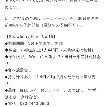
ヤギやウサギとのふれあいもあり、家族で一日中楽し
めます。
いちご狩りの予約は
ホームぺージ
から、30日前の午
前9時から予約開始（電話での予約不可）。
【Strawberry Farm No.15】
◆開園期間：5月下旬まで。無休
◆料金：小学生以上1人440円（未就学児は無料）
◆予約方法：Web（1日前まで・当日一部受け付けあ
り）
◆食べ放題なし
◆持ち帰りあり（4.4円／1gで摘んだ分だけ量り売
り）
◆品種：紅ほっぺ、おいCベリー、よつぼし、すず、
はるひ、女峰など
◆電話：070-2440-6863