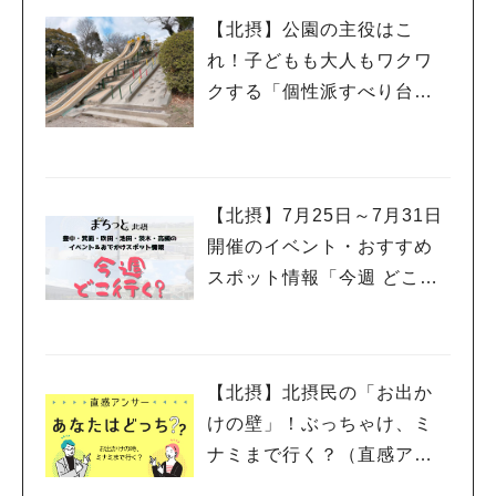
すでに予約が埋まっていても、こまめにホームページやインスタ
です！ 【いちご狩りの予約はこちら】 うさぎ、やぎとのふれ合
グラムを チェックすれば、運よく予約が取れるかもしれませ
【北摂】公園の主役はこ
いや、子ども向けの遊び場も いちご園から歩いてすぐのところ
ん。 施設の目の前にある旧細河小学校のグラウンド（今は公園
に、やぎやうさぎのいる動物とのふれ合いゾーンがあります。
れ！子どもも大人もワクワ
として利用可）には 大きな桜の木があり、春にはお花見もでき
えさやり体験ができたり、にわとりがそのへんをてくてくと歩く
クする「個性派すべり台」
るんですって！ 近くには五月山公園や五月山動物園があり、 い
姿に娘もびっくり！ いちご園を下り、道路を渡った先の「くら
を集めてみました
ちご狩りの前後に立ち寄れば、家族で終日楽しめそうです♪ いち
しのもり」のとなりには、 すべり台やシーソーなどがある遊び
ご狩りのピークはこれから。早めに予約して、 摘みたての真っ
場ゾーンも。 地面にはウッドチップが敷き詰められていて、小
赤な北摂いちごを心ゆくまで堪能しましょう！
さいお子さんでも遊べますよ。 ザ ファーム ユニバーサル大阪は
植物の種類も多く、 ちょっとしたグリーンを探しにきたり、季
【北摂】7月25日～7月31日
節の植物を眺めるだけでも楽しいスポット。 いちご狩りの季節
開催のイベント・おすすめ
にもぜひ訪れてみてくださいね。 ▼「Strawberry Farm No.1
スポット情報「今週 どこい
5」のインスタグラムはこちら！ この投稿をInstagramで見る
く？」（豊中・箕面・吹
Strawberry Farm No.15(@ichigo_farm)がシェアした投稿
田・池田・茨木・高槻）
【北摂】北摂民の「お出か
けの壁」！ぶっちゃけ、ミ
ナミまで行く？（直感アン
サー あなたはどっち？）