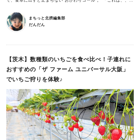
で、食卓に出すと止まらない“おかわりコール”。 「これは、、い
ちご狩りに行ったら大興奮なのでは・・・！？」と思い、 いち
ごの食べ放題ができると聞いた「いけだのいちご狩り屋さん」を
まちっと北摂編集部
シーズン開始直後にすぐ予約。家族でいちご狩り体験してきまし
だんだん
たー！ アクセスしやすい！都市近郊型のいちご狩り屋さん いけ
だのいちご狩り屋さんは、池田市では初の都市近郊型のいちご
園。 場所は阪急池田駅からバスで約10分、国道423号沿いにあ
ります。 だんだんもウン十年ぶりのいちご狩り。 娘とウキウキ
気分で受付を済ませ、休憩スペースでスタートを待ちます。 入
【茨木】数種類のいちごを食べ比べ！子連れに
園料は大人（中学生以上）3,000円、幼児（3歳以上）1,200円、
おすすめの「ザ ファーム ユニバーサル大阪」
シルバー（65歳以上）と子ども（小学生以下）は1,700円、2歳
でいちご狩りを体験♪
以下は無料。 45分食べ放題です。 大きな荷物は荷物棚に置いて
おけるので、財布や携帯、ウエットティッシュなど 必要なもの
だけを入れられる、小さめのバッグ（ショルダーがおすすめ！）
があるといいですね。 ゆったり楽しめる、真っ赤ないちごパラ
ダイスに親子で大興奮！ いちご狩りの説明を聞いたら、 いちご
を入れるトレイとハサミを受け取り、いよいよハウス内へ！ 入
ってすぐ、甘～いいちごの香りがふんわり感じられます。 ハウ
スの中は思った以上に暖かく、上着を脱いでも大丈夫！ いちご
の高さが、1歳の娘（身長約80センチ）でも届くくらいなので、