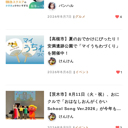
（月）
バンハル
2026年8月7日
グルメ
4
【高槻市】夏のおでかけにぴったり！
安満遺跡公園で「マイうちわづくり」
を開催中！
けんけん
2026年8月6日
イベント
1
【茨木市】8月11日（火・祝）、おに
クルで「おはなしおんがくかい
School Song Ver.2026」が今年も開
催！テーマは「学校」♪
けんけん
2026年8月5日
イベント
2