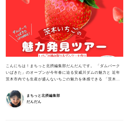
こんにちは！まちっと北摂編集部だんだんです。 「ダムパーク
いばきた」のオープンが今年春に迫る安威川ダムの魅力と 近年
茨木市内でも生産が盛んないちごの魅力を体感できる 「茨木い
ちごの魅力発見ツアー」が3月17日（日）・24日（日）に開催さ
れます。 いちごの摘み取り＆食べ比べに、ダムケーキ作りが体
まちっと北摂編集部
験できますよ！（事前申込制） 農園でいちごを摘み取り＆食べ
だんだん
比べ 同ツアーでは、3代続く大阪府内でも有数のいちご農家「寺
田農園」で、 いちごの摘み取りと食べ比べ（各4個程度）を体験
できます。 ハウスによる土耕栽培で「とちおとめ」、「紅ほっ
ぺ」、「すず」の3種類を栽培していて、 ツアー当日は、とちお