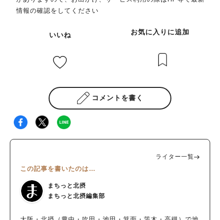
中にいちごが・・・」と焦らなくても、大丈夫なんです！ お楽
クセスがオススメです。 Strawberry Farm No.15では、「紅ほ
情報の確認をしてください
しみはいちご狩りのあとにも スタートしてから45分経つと、い
っぺ」、「おいCベリー」、「よつぼし」、 「はるひ」、「す
ちご狩りは終了となりますが、 先ほどの休憩スペースで、摘ん
ず」、「女峰」など、さまざまな品種のいちごを高設栽培してい
お気に入りに追加
だいちごを座ってゆっくり食べられるんです。 というわけで、
いいね
ます。 入場料は1人440円（小学生以上／未就学児は無料）。 入
トレイいっぱいにいちごをのせてと・・・。 1月～2月は土日限
場1人につき1パック（いちごが約400グラム入る）を受け取り、
定でキッチンカーが出ていて、いちごクレープやいちごフロート
摘み取った分だけ量り売りするシステムです（1gあたり4.4円／
などをオーダーできます。 いちご狩り参加者はクレープが300円
変動する場合あり）。 ※いちごの生育状況に応じて摘み取り体
引き、フロートは100円引きでいただけてお得です！ 最大45分
験の品種、パックの個数制限あり 時間制限なし！子連れでゆっ
（！）も休憩スペースでゆっくりできるので、 いちごを堪能し
たりいちご狩り 完熟いちごの見分け方、いちごの摘み取り方な
コメントを書く
たあとは、娘が「やりたい！」とノリノリだったトランポリンで
どの説明を受け、いよいよスタート。 ハウス内に広がる甘～い
遊びました。 こんなにのんびり楽しめるとは思っていなかった
香りをかぎながら、完熟いちごを探します。 時間制限はなく、
ので、家族で大満足のいちご狩りデビューとなりました！ キッ
ゆっくりと好きな分だけ摘み取れるのは嬉しいポイント。 ハウ
チンカーが出ている日は、いちご狩りの予約をしていない人でも
ス内に入れる人数を制限しているので、混み合うことなくいちご
いちごクレープやいちごフロートなどをテイクアウトできるんで
狩りを楽しめましたよ。 この日は「紅ほっぺ」、「よつぼ
ライター一覧
す！ しかも、自分で摘んだいちごを使って作ってくれるので、
し」、「すず」、「女峰」の4種類を摘むことができ、 「おいC
この記事を書いたのは…
数個ですが“プチいちご狩り体験”ができるのも嬉しいですね♪ キ
ベリー」はすでに今朝摘んだものを後でいただくことができまし
ッチンカーの出店情報はインスタグラムで確認してください！
た。 娘（身長約90センチ）のちょうど目線の先にいちごがあ
まちっと北摂
▼いけだのいちご狩り屋さんのインスタグラムはこちら この投
り、抱きかかえながら摘み取りを体験。 わが家はパックに少し
まちっと北摂編集部
稿をInstagramで見る いけだのいちご狩り屋さん 大阪府池田
余裕を残してしまるくらいにいちごを入れて、 料金は2パックで
市(@ikeda.strawberry.picking)がシェアした投稿 暑い時期には
3,000円ほどでした。 支払いは現金のみとなっているのでご注意
大阪・北摂（豊中・吹田・池田・箕面・茨木・高槻）で地