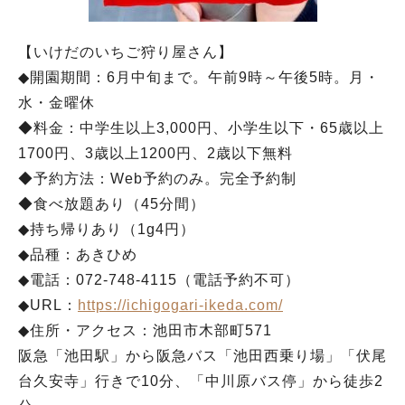
【いけだのいちご狩り屋さん】
◆開園期間：6月中旬まで。午前9時～午後5時。月・
水・金曜休
◆料金：中学生以上3,000円、小学生以下・65歳以上
1700円、3歳以上1200円、2歳以下無料
◆予約方法：Web予約のみ。完全予約制
◆食べ放題あり（45分間）
◆持ち帰りあり（1g4円）
◆品種：あきひめ
◆電話：072-748-4115（電話予約不可）
◆URL：
https://ichigogari-ikeda.com/
◆住所・アクセス：池田市木部町571
阪急「池田駅」から阪急バス「池田西乗り場」「伏尾
台久安寺」行きで10分、「中川原バス停」から徒歩2