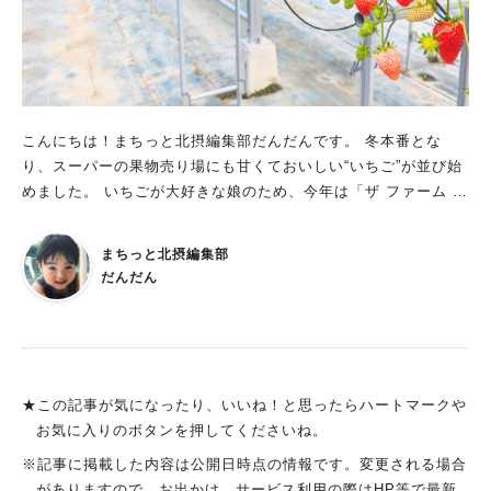
小さい子どもでも摘み取りやすくて嬉しいですね♪ 私たちを含め
て7家族ほどいましたが、事前予約の完全入れ替え制なので 1レ
ーン貸し切りというくらいに ゆったりと周りを気にせず、家族
でいちご狩りに没頭できました！ 冬ならではの熟成された甘み
がポイント 摘みたてはめちゃくちゃみずみずしい！ 口に入れる
と、じゅわっとまろやかで優しい甘みが広がります。 1月～2月
こんにちは！まちっと北摂編集部だんだんです。 冬本番とな
は冬の寒い時期にじっくりと時間をかけて成長していくので、
り、スーパーの果物売り場にも甘くておいしい“いちご”が並び始
糖分をしっかり蓄えるため、とても甘くなるそうです。 「これ
めました。 いちごが大好きな娘のため、今年は「ザ ファーム ユ
は何個でもいける！」と確信したワタシ。娘と一緒に赤いぷっく
ニバーサル大阪」のいちご園で、 家族でいちご狩りを楽しんで
人気のキーワード
りいちごを狙って、 摘んでは食べ、摘んでは食べをひたすら繰
きたのでレポートします！ いちごの食べ比べや、動物とのふれ
#今週どこいく？
#自然とふれあう
#ランチ
#カフェ
#まとめ
まちっと北摂編集部
り返します。 娘は夢中になりすぎて、いちごのジューシーな汁
合いに遊び場など子連れにもオススメの充実体験でした♪ 数種類
#教えたい／教えて投稿記事
#大阪学院大 商品開発プロジェクト
だんだん
を襟元にいっぱいつけながら食べていました(笑) 汚れてもいい洋
のいちごを食べ比べ！欲しい分だけ摘み取れる 自然に囲まれ、
#あなたはどっち？
服で行くか、お子さん用にスタイなどを持っていくといいかもし
6,800坪（！）もの広大な敷地を誇る「ザ ファーム ユニバーサ
れません。 いちごそのままのおいしさを堪能したところで、登
ル大阪」。 その敷地内にある「Strawberry Farm No.15」で
場するのは「練乳」！ いけだのいちご狩り屋さんでは、練乳の
は、昨年の12月下旬ごろから 今シーズンのいちご狩り体験が始
持ち込みがOKなんです！園内でも販売しています（1本300
まっています。 昨年の年末にちょうど運よく予約が取れたの
★この記事が気になったり、いいね！と思ったらハートマークや
円）。 練乳をつけたいちごを食べると、またいちごそのままの
で、2歳の娘を連れて体験してきました！ ザ ファーム ユニバー
お気に入りのボタンを押してくださいね。
味が恋しくなる不思議。 そんなこんなで食べまくり、時計を見
サル大阪までは、大阪モノレール「彩都西駅」から徒歩20分ほ
※記事に掲載した内容は公開日時点の情報です。変更される場合
たらもう40分。 「あと残り5分！もっと食べたいけど、まだ口の
ど。 220台も駐車できる広い無料の駐車場があるので、車でのア
がありますので、お出かけ、サービス利用の際はHP等で最新