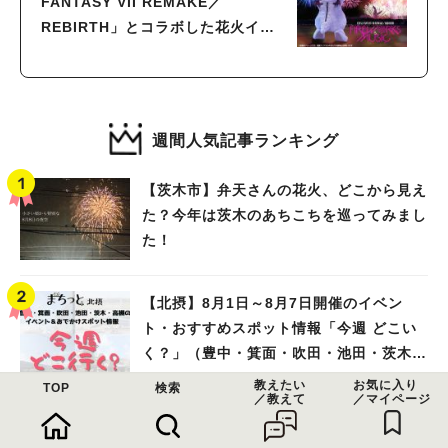
FANTASY VII REMAKE／
REBIRTH」とコラボした花火イベ
ントが3月23日（土）開催！チケッ
トは2月9日（金）より販売
週間人気記事ランキング
【茨木市】弁天さんの花火、どこから見え
た？今年は茨木のあちこちを巡ってみまし
た！
【北摂】8月1日～8月7日開催のイベン
ト・おすすめスポット情報「今週 どこい
く？」（豊中・箕面・吹田・池田・茨木・
高槻）
教えたい
お気に入り
TOP
検索
／教えて
／マイページ
【箕面市】ジモトミン・編集部オススメ
「箕面のおいしいランチ」44選 〜おし