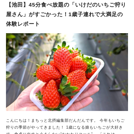
とめや紅ほっぺなどを摘み取りできるんですって。 「いちごっ
【池田】45分食べ放題の「いけだのいちご狩り
てどうやって育てているの？」、「おいしいいちごの見分け方
屋さん」がすごかった！1歳子連れで大満足の
は？」など、 生産者の寺田さんが皆さんの疑問に直接答えてく
体験レポート
れるそうですよ。 ※生育状況により、摘み取りができない可能
性あり 摘みたていちごを使って“ダムケーキ”を作ろう その後、
各自おにクルへ移動し、 おにクル内のカフェ「ティ・コ・ラッ
テ Terrace店」のパティシエ指導のもと、 安威川ダムに見立て
た“ダムケーキ”を作ります。 ダムケーキには、寺田農園で摘み取
ったいちごをたっぷり使用。 一体どんな形のケーキに仕上がる
のか楽しみですね！ ツアーは2部制。申込みは3月5日（火）まで
ツアーは両日2部制で、午前9時～午後12時30分と、正午～午後3
時30分（内容は同じ）。 対象は小学生以下の子を含む3人以内の
グループで、自動車、自動二輪車または自転車で参加できる人。
参加費用は1グループにつき4,500円（ダムケーキ調理実習費
用）。 定員は各部8組まで。応募多数の場合は抽選となります。
申込締切は2024年3月5日（火）。 茨木の魅力にふれる春らしい
ツアーにぜひ参加してみてくださいね。 【ツアーの詳細、申込
みはこちら】
こんにちは！まちっと北摂編集部だんだんです。 今年もいちご
狩りの季節がやってきました！ 1歳になる娘もいちごが大好き