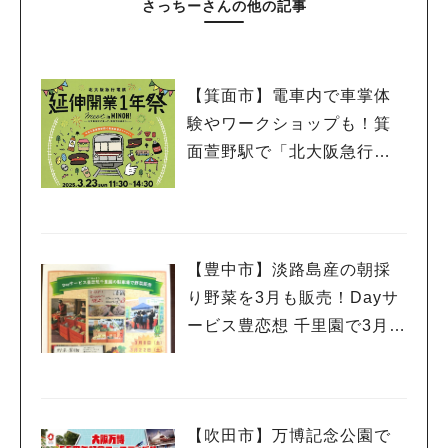
さっちーさんの他の記事
【箕面市】電車内で車掌体
験やワークショップも！箕
面萱野駅で「北大阪急行電
鉄 延伸開業１年祭」3月23
日（日）開催
【豊中市】淡路島産の朝採
り野菜を3月も販売！Dayサ
ービス豊恋想 千里園で3月8
日（土）・22日（土）開催
（教えたい／教えて）
【吹田市】万博記念公園で