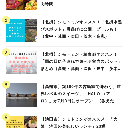
肉時間
【北摂】ジモトミンオススメ！「北摂水遊
びスポット」川遊びに公園、プールも！
（豊中・箕面・吹田・茨木・高槻）
【北摂】ジモトミン・編集部オススメ！
「雨の日に子連れで遊べる室内スポット」
まとめ（高槻・箕面・吹田・豊中・茨木・
池田）
【高槻市】築180年の古民家で味わう、世
界レベルのスイーツ。「HALO,（ア
ロ）」が7月3日にオープン！（教えたい/
教えて）
【池田市】ジモトミンがオススメ！「大
阪・池田の美味しいランチ」23選