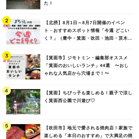
た！
【北摂】8月1日～8月7日開催のイベン
ト・おすすめスポット情報「今週 どこい
く？」（豊中・箕面・吹田・池田・茨木・
高槻）
【箕面市】ジモトミン・編集部オススメ
「箕面のおいしいランチ」44選 〜おし
ゃれな人気店から穴場まで！〜
【箕面】ちびっ子も楽しめる！親子で涼し
く箕面西公園で川遊び♡
【吹田市】地元で愛される焼肉店！家族で
楽しめる「本日のおすすめ」で大満足の焼