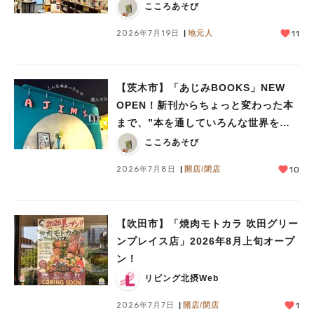
こころあそび
2026年7月19日
地元人
11
【茨木市】「あじみBOOKS」NEW
人気のキーワード
OPEN！新刊からちょっと変わった本
#今週どこいく？
#自然とふれあう
#ランチ
#カフェ
#まとめ
まで、”本を通していろんな世界をあ
#教えたい／教えて投稿記事
#大阪学院大 商品開発プロジェクト
じみする” 本屋さん
こころあそび
#あなたはどっち？
2026年7月8日
開店/閉店
10
【吹田市】「焼肉モトカラ 吹田グリー
ンプレイス店」2026年8月上旬オープ
ン！
リビング北摂Web
2026年7月7日
開店/閉店
1