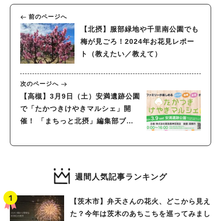
前のページへ
【北摂】服部緑地や千里南公園でも
梅が見ごろ！2024年お花見レポー
ト（教えたい／教えて）
次のページへ
【高槻】3月9日（土）安満遺跡公園
で「たかつきけやきマルシェ」開
催！ 「まちっと北摂」編集部ブー
スも♪
週間人気記事ランキング
【茨木市】弁天さんの花火、どこから見え
た？今年は茨木のあちこちを巡ってみまし