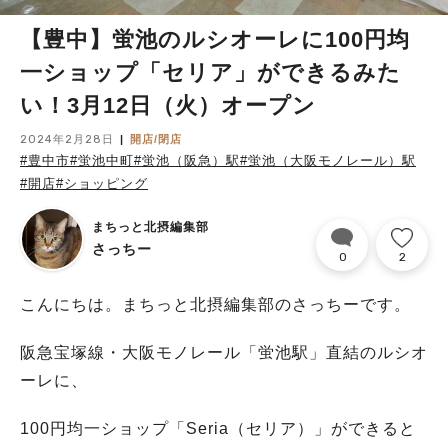
【豊中】蛍池のルシオーレに100円均
一ショップ「セリア」ができるみた
い！3月12日（火）オープン
2024年2月28日
開店/閉店
#豊中市
#蛍池中町
#蛍池（阪急）駅
#蛍池（大阪モノレール）駅
#開店
#ショッピング
まちっと北摂編集部
さっちー
0
2
こんにちは。まちっと北摂編集部のさっちーです。
阪急宝塚線・大阪モノレール「蛍池駅」直結のルシオ
ーレに、
100円均一ショップ「Seria（セリア）」ができると