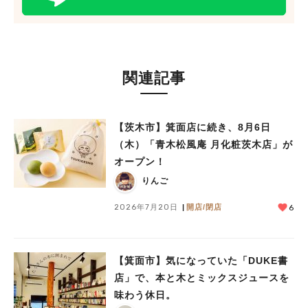
関連記事
【茨木市】箕面店に続き、8月6日
（木）「青木松風庵 月化粧茨木店」が
オープン！
りんご
2026年7月20日
開店/閉店
6
【箕面市】気になっていた「DUKE書
店」で、本と木とミックスジュースを
味わう休日。