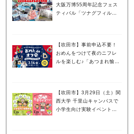
大阪万博55周年記念フェス
ティバル「ツナグフィルム1
970」3月15日（土）・16日
（日）開催！
【吹田市】事前申込不要！
おめんをつけて夜のニフレ
ルを楽しむ♪「あつまれ愉快
な生きものたち！おめん de
オフ会」3月14日（金）開催
【吹田市】3月29日（土）関
西大学 千里山キャンパスで
小学生向け実験イベント、
市民公開講座開催！申込受
付中