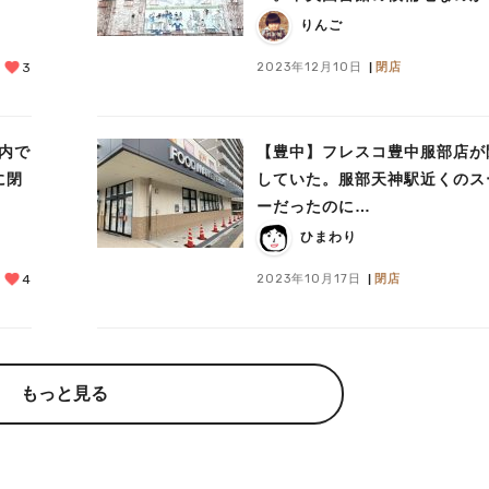
りんご
2023年12月10日
閉店
3
年内で
【豊中】フレスコ豊中服部店が
に閉
していた。服部天神駅近くのス
ーだったのに…
ひまわり
2023年10月17日
閉店
4
もっと見る