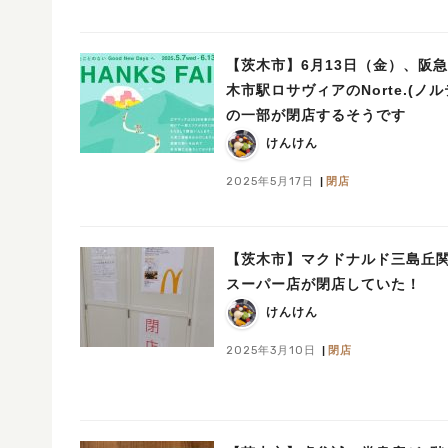
【茨木市】6月13日（金）、阪
木市駅ロサヴィアのNorte.(ノル
の一部が閉店するそうです
けんけん
2025年5月17日
閉店
【茨木市】マクドナルド三島丘
スーパー店が閉店していた！
けんけん
2025年3月10日
閉店