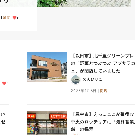
閉店
8
【吹田市】北千里グリーンプレ
の「野菜とつぶつぶ アプサラ
ェ」が閉店していました
のんびりこ
1
2026年4月6日
閉店
!?
【豊中市】えっ…ここが最後!?
はゼ
中央のロッテリアに「最終営業
舗」の掲示