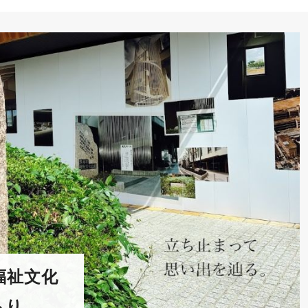
福祉文化
らり