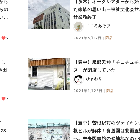
から
【茨木】オークシアターから始
らの
た家族の思い出ー福祉文化会館
装い新
館業務終了ー
こころあそび
2024年6月17日
閉店
9
ンし
【豊中】服部天神「チュチュチ
池田
ス」が閉店していた
ひまわり
2024年4月22日
閉店
5
ガニ
【豊中】曽根駅前のヴァイキン
23
根ビルが解体！食道園は箕面萱
へ。中央図書館の候補地なのか