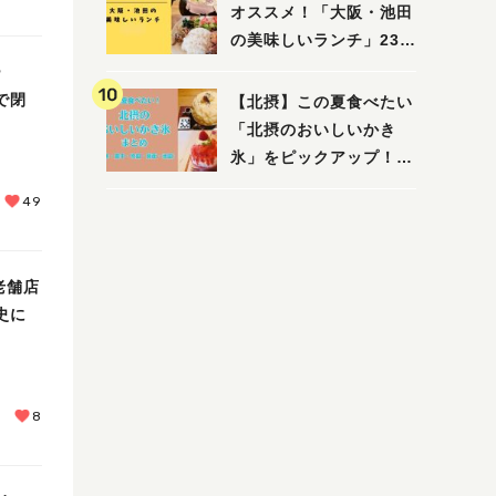
えたい/教えて）
オススメ！「大阪・池田
の美味しいランチ」23
選
ー
で閉
【北摂】この夏食べたい
「北摂のおいしいかき
氷」をピックアップ！
（茨木・豊中・吹田・箕
49
面・池田）
老舗店
史に
8