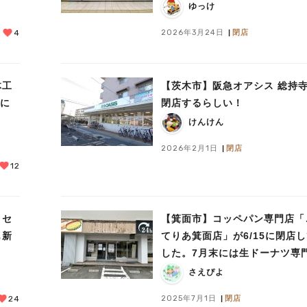
ゆっけ
2026年3月24日
閉店
4
体工
【茨木市】阪急オアシス 総持
めに
閉店するらしい！
けんけん
2026年2月1日
閉店
12
？セ
【箕面市】コッペパン専門店「
も新
てりあ箕面店」が6/15に閉店
した。7月末には生ドーナツ専
入るもよう。
さえぴよ
2025年7月1日
閉店
24