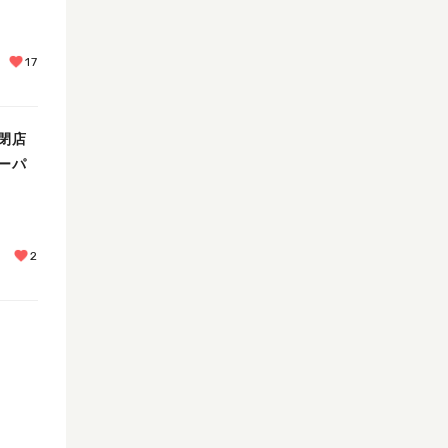
17
閉店
ーパ
2