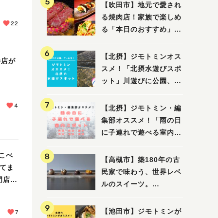
【吹田市】地元で愛され
る焼肉店！家族で楽しめ
22
る「本日のおすすめ」で
大満足の焼肉時間
【北摂】ジモトミンオス
寺店が
スメ！「北摂水遊びスポ
ット」川遊びに公園、プ
ールも！（豊中・箕面・
吹田・茨木・高槻）
4
【北摂】ジモトミン・編
集部オススメ！「雨の日
に子連れで遊べる室内ス
ポット」まとめ（高槻・
こぺ
箕面・吹田・豊中・茨
【高槻市】築180年の古
してま
木・池田）
民家で味わう、世界レベ
門店が
ルのスイーツ。
「HALO,（アロ）」が7
月3日にオープン！（教
【池田市】ジモトミンが
7