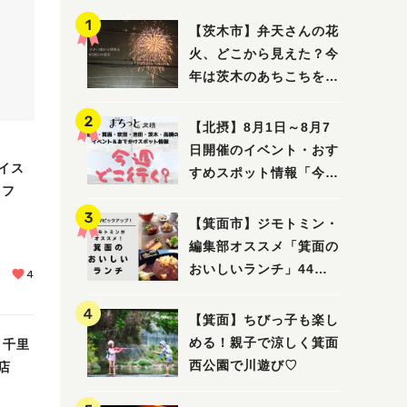
【茨木市】弁天さんの花
火、どこから見えた？今
年は茨木のあちこちを巡
ってみました！
【北摂】8月1日～8月7
日開催のイベント・おす
イス
すめスポット情報「今週
カフ
どこいく？」（豊中・箕
面・吹田・池田・茨木・
【箕面市】ジモトミン・
高槻）
編集部オススメ「箕面の
おいしいランチ」44
4
選 〜おしゃれな人気店
から穴場まで！〜
【箕面】ちびっ子も楽し
める！親子で涼しく箕面
 千里
西公園で川遊び♡
店