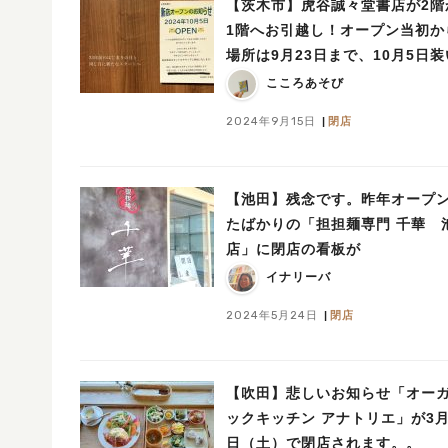
【茨木市】虎谷誠々堂書店が2階
1階へお引越し！オープン当初か
場所は9月23日まで、10月5日
たにオープン
こころあそび
2024年9月15日
閉店
【池田】残念です。昨年オープ
たばかりの「担担麺専門 千華 
店」に閉店の看板が
イナリーバ
2024年5月24日
閉店
【吹田】悲しいお知らせ「オー
ックキッチン アナトリエ」が3月
日（土）で閉店されます。。