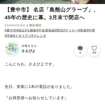
【豊中市】 名店「島熊山グラーブ」、
45年の歴史に幕。3月末で閉店へ
2025年3月16日
開店/閉店
#豊中市
#緑丘
#少路駅
#中央環状線
#閉店
#ディナー
#和食
#中華
#洋食
#イタリアン
#フレンチ
ジモトミン
さえぴよ
0
49
こんにちわ。さえぴよです。
先日、実家に1本の電話がありました。
『お得意様へお知らせしています』