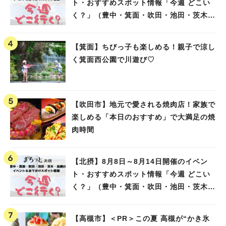
ト・おすすめスポット情報「今週 どこい
く？」（豊中・箕面・吹田・池田・茨木・
高槻）
【箕面】ちびっ子も楽しめる！親子で涼し
く箕面西公園で川遊び♡
【吹田市】地元で愛される焼肉店！家族で
楽しめる「本日のおすすめ」で大満足の焼
肉時間
【北摂】8月8日～8月14日開催のイベン
ト・おすすめスポット情報「今週 どこい
く？」（豊中・箕面・吹田・池田・茨木・
高槻）
【高槻市】＜PR＞この夏 高槻が“かき氷