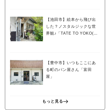
【池田市】絵本から飛び出
した？ノスタルジックな世
界観♪「TATE TO YOKO(た
てとよこ) -cafe +zakka-」
【豊中市】いつもここにあ
る町のパン屋さん「富田
屋」
人気のキーワード
もっと見る
#今週どこいく？
#自然とふれあう
#ランチ
#カフェ
#まとめ