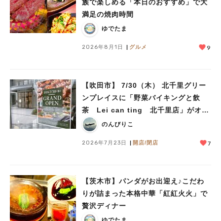
族で楽しめる「本日のおすすめ」で大
満足の焼肉時間
ゆでたま
2026年8月1日
グルメ
9
【吹田市】 7/30（木） 北千里グリー
ンプレイスに「野菜バイキングと飲
茶 Lei can ting 北千里店」がオー
プン予定！
のんびりこ
2026年7月23日
開店/閉店
7
【茨木市】パンダがお出迎え♪こだわ
りが詰まった本格中華「紅紅火火」で
贅沢ディナー
ゆでたま