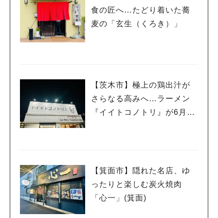
食の匠へ…たどり着いた蕎
麦の「玄生（くろき）」
【茨木市】極上の鶏出汁が
さらなる高みへ…ラーメン
『イイトコノトリ』が6月よ
りメニューをパワーアップ
しています！
【箕面市】隠れた名店、ゆ
ったりと楽しむ炭火焼肉
「心一」(箕面)