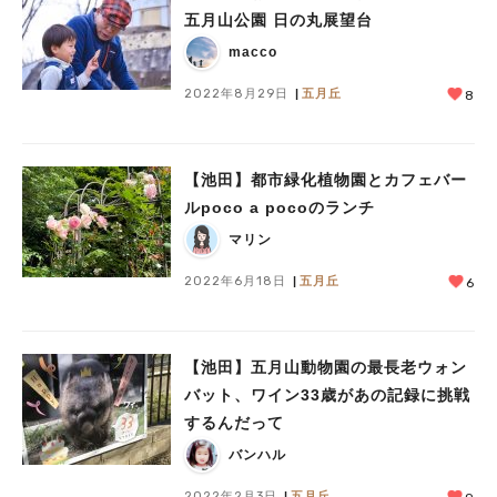
五月山公園 日の丸展望台
macco
2022年8月29日
五月丘
8
【池田】都市緑化植物園とカフェバー
ルpoco a pocoのランチ
マリン
2022年6月18日
五月丘
6
【池田】五月山動物園の最長老ウォン
バット、ワイン33歳があの記録に挑戦
するんだって
バンハル
2022年2月3日
五月丘