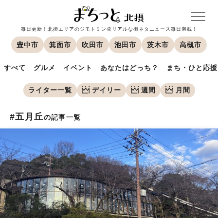
毎日更新！北摂エリアのジモトミン発リアルな街ネタニュース毎日満載！
豊中市
箕面市
吹田市
池田市
茨木市
高槻市
すべて
グルメ
イベント
あなたはどっち？
まち・ひと応援
ライター一覧
デイリー
週間
月間
#五月丘
の記事一覧