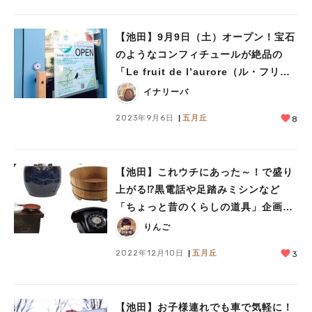
【池田】9月9日（土）オープン！宝石
のようなコンフィチュールが絶品の
「Le fruit de l’aurore（ル・フリュ
ィ・ドゥ・ロロー）」
イナリーバ
2023年9月6日
五月丘
8
【池田】これウチにあった～！で盛り
上がる⁉黒電話や足踏みミシンなど
「ちょっと昔のくらしの道具」企画展
開催
りんご
2022年12月10日
五月丘
3
【池田】お子様連れでも車で気軽に！