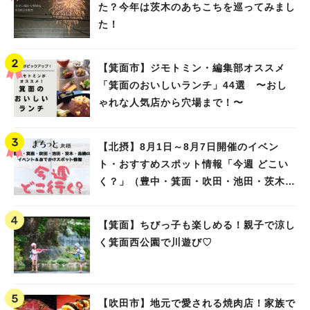
た？今年は茨木のあちこちを巡ってみまし
た！
【箕面市】ジモトミン・編集部オススメ
「箕面のおいしいランチ」44選 〜おし
ゃれな人気店から穴場まで！〜
【北摂】8月1日～8月7日開催のイベン
ト・おすすめスポット情報「今週 どこい
く？」（豊中・箕面・吹田・池田・茨木・
高槻）
人気のキーワード
#今週どこいく？
#自然とふれあう
#ランチ
#カフェ
#まとめ
【箕面】ちびっ子も楽しめる！親子で涼し
#教えたい／教えて投稿記事
#大阪学院大 商品開発プロジェクト
く箕面西公園で川遊び♡
#あなたはどっち？
【吹田市】地元で愛される焼肉店！家族で