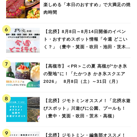
楽しめる「本日のおすすめ」で大満足の焼
肉時間
【北摂】8月8日～8月14日開催のイベン
ト・おすすめスポット情報「今週 どこい
く？」（豊中・箕面・吹田・池田・茨木・
高槻）
【高槻市】＜PR＞この夏 高槻が“かき氷
の聖地”に！「たかつき かき氷スクエア
2026」 8月8日（土）～31日（月）
【北摂】ジモトミンオススメ！「北摂水遊
びスポット」川遊びに公園、プールも！
（豊中・箕面・吹田・茨木・高槻）
【北摂】ジモトミン・編集部オススメ！