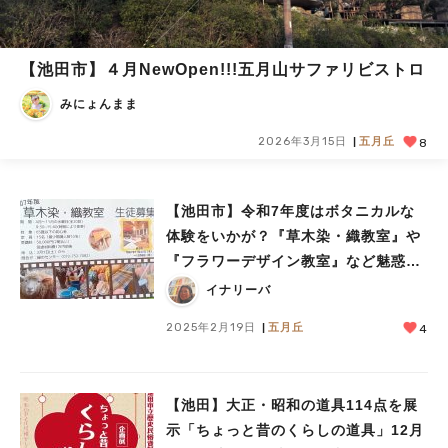
【池田市】４月NewOpen!!!五月山サファリビストロ
みにょんまま
2026年3月15日
五月丘
8
【池田市】令和7年度はボタニカルな
体験をいかが？『草木染・織教室』や
『フラワーデザイン教室』など魅惑的
なレッスンの「池田市緑のセンター」
イナリーバ
2025年2月19日
五月丘
4
【池田】大正・昭和の道具114点を展
示「ちょっと昔のくらしの道具」12月