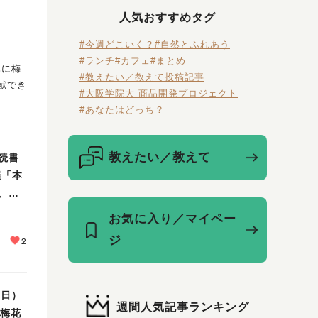
人気おすすめタグ
#今週どこいく？
#自然とふれあう
#ランチ
#カフェ
#まとめ
木に梅
#教えたい／教えて投稿記事
献でき
#大阪学院大 商品開発プロジェクト
#あなたはどっち？
教えたい／教えて
読書
催「本
、絵
催！
お気に入り／マイペー
ジ
2
（日）
週間人気記事ランキング
ル梅花