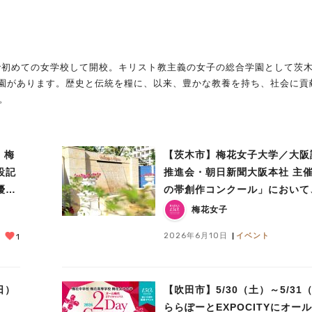
阪で初めての女学校して開校。キリスト教主義の女子の総合学園として茨
園があります。歴史と伝統を糧に、以来、豊かな教養を持ち、社会に貢
す。
）梅
【茨木市】梅花女子大学／大阪
設記
推進会・朝日新聞大阪本社 主
優≪
の帯創作コンクール」において
登
本の帯づくりワークショップ開
梅花女子
2026年6月10日
イベント
1
日）
【吹田市】5/30（土）～5/31
ららぽーとEXPOCITYにオー