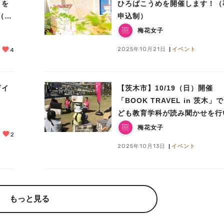
」を
ひろばこうめを開催します！（
（入
申込制）
梅花女子
2025年10月21日
イベント
4
育イ
【茨木市】10/19（日）開催
「BOOK TRAVEL in 茨木」
ども教育学科が読み聞かせを行
す！
梅花女子
2
2025年10月13日
イベント
もっと見る