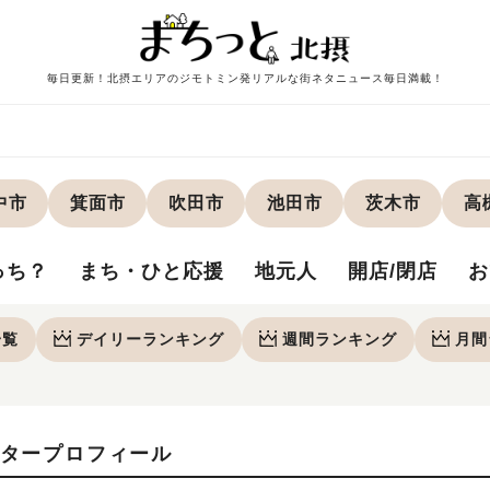
毎日更新！北摂エリアのジモトミン発リアルな街ネタニュース毎日満載！
中市
箕面市
吹田市
池田市
茨木市
高
っち？
まち・ひと応援
地元人
開店/閉店
お
一覧
デイリー
ランキング
週間
ランキング
月間
タープロフィール