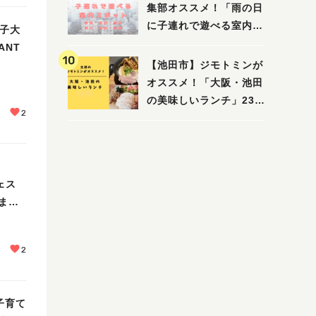
集部オススメ！「雨の日
に子連れで遊べる室内ス
女子大
ポット」まとめ（高槻・
ANT
箕面・吹田・豊中・茨
【池田市】ジモトミンが
木・池田）
オススメ！「大阪・池田
の美味しいランチ」23
2
選
ェス
まし
2
子育て