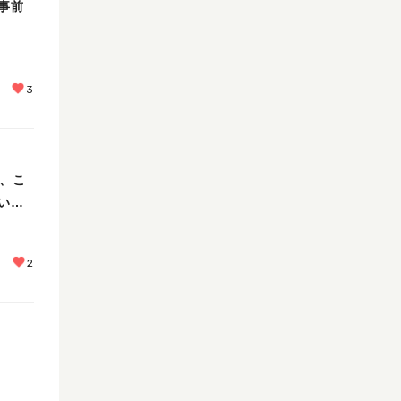
事前
3
で、こ
いま
2