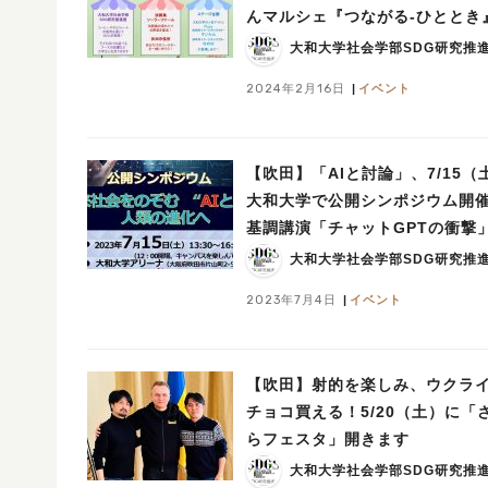
んマルシェ『つながる-ひととき
開催！産学官連携で街をつなげ
大和大学社会学部SDG研究推
う！
2024年2月16日
イベント
【吹田】「AIと討論」、7/15（
大和大学で公開シンポジウム開
基調講演「チャットGPTの衝撃
も！参加者募集
大和大学社会学部SDG研究推
2023年7月4日
イベント
【吹田】射的を楽しみ、ウクラ
チョコ買える！5/20（土）に「
らフェスタ」開きます
大和大学社会学部SDG研究推