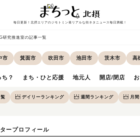
毎日更新！北摂エリアのジモトミン発リアルな街ネタニュース毎日満載！
DG研究推進室の記事一覧
中市
箕面市
吹田市
池田市
茨木市
高
っち？
まち・ひと応援
地元人
開店/閉店
お
一覧
デイリー
ランキング
週間
ランキング
月間
タープロフィール