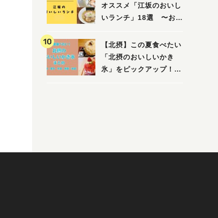
オススメ「江坂のおいし
いランチ」18選 〜おし
ゃれな人気店から、おひ
とりさまでも楽しめるお
【北摂】この夏食べたい
店まで〜
「北摂のおいしいかき
氷」をピックアップ！
（茨木・豊中・吹田・箕
面・池田）