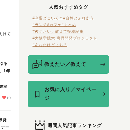
人気おすすめタグ
#今週どこいく？
#自然とふれあう
#ランチ
#カフェ
#まとめ
#教えたい／教えて投稿記事
向けて
#大阪学院大 商品開発プロジェクト
#あなたはどっち？
ぶる
教えたい／教えて
、1年
推進室
お気に入り／マイペー
ジ
10
界発
週間人気記事ランキング
ステー