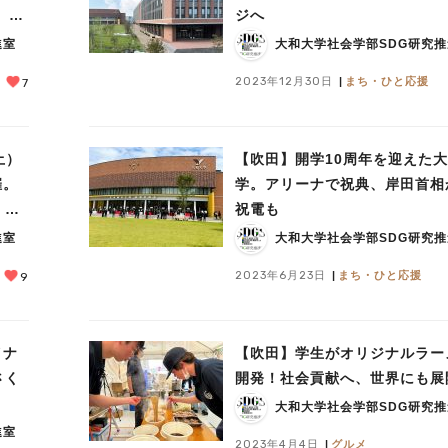
』」
ジへ
よ
進室
大和大学社会学部SDG研究
2023年12月30日
まち・ひと応援
7
土）
【吹田】開学10周年を迎えた
催。
学。アリーナで祝典、岸田首相
」
祝電も
進室
大和大学社会学部SDG研究
2023年6月23日
まち・ひと応援
9
イナ
【吹田】学生がオリジナルラー
さく
開発！社会貢献へ、世界にも展
大和大学社会学部SDG研究
進室
2023年4月4日
グルメ