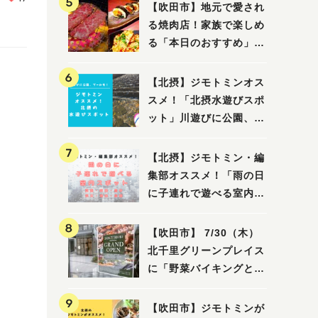
【吹田市】地元で愛され
る焼肉店！家族で楽しめ
る「本日のおすすめ」で
大満足の焼肉時間
【北摂】ジモトミンオス
スメ！「北摂水遊びスポ
ット」川遊びに公園、プ
ールも！（豊中・箕面・
吹田・茨木・高槻）
【北摂】ジモトミン・編
集部オススメ！「雨の日
に子連れで遊べる室内ス
ポット」まとめ（高槻・
箕面・吹田・豊中・茨
【吹田市】 7/30（木）
木・池田）
北千里グリーンプレイス
に「野菜バイキングと飲
茶 Lei can ting 北千
里店」がオープン予定！
【吹田市】ジモトミンが