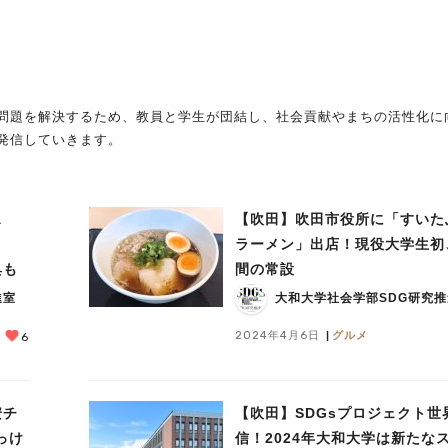
問題を解決するため、教員と学生が団結し、社会貢献やまちの活性化に
発信していきます。
ス
【吹田】吹田市役所に「すいた
ラーメン」出店！現役大学生初
典も
間の常設
進室
大和大学社会学部SDG研究
2024年4月6日
グルメ
6
安チ
【吹田】SDGsプロジェクト世
っけ
信！2024年大和大学は新たな