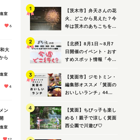
【茨木市】弁天さんの花
推進室
火、どこから見えた？今
6
年は茨木のあちこちを巡
ってみました！
【北摂】8月1日～8月7
大和大
日開催のイベント・おす
から
すめスポット情報「今週
どこいく？」（豊中・箕
推進室
面・吹田・池田・茨木・
【箕面市】ジモトミン・
高槻）
編集部オススメ「箕面の
4
おいしいランチ」44
選 〜おしゃれな人気店
から穴場まで！〜
【箕面】ちびっ子も楽し
メン
める！親子で涼しく箕面
開
西公園で川遊び♡
推進室
17