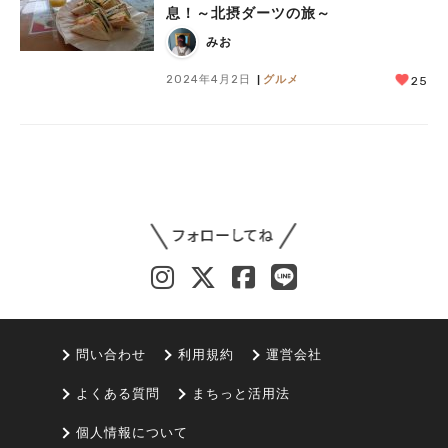
息！～北摂ダーツの旅～
みお
2024年4月2日
グルメ
25
人気のキーワード
#今週どこいく？
#自然とふれあう
#ランチ
#カフェ
#まとめ
#教えたい／教えて投稿記事
#大阪学院大 商品開発プロジェクト
#あなたはどっち？
問い合わせ
利用規約
運営会社
よくある質問
まちっと活用法
個人情報について