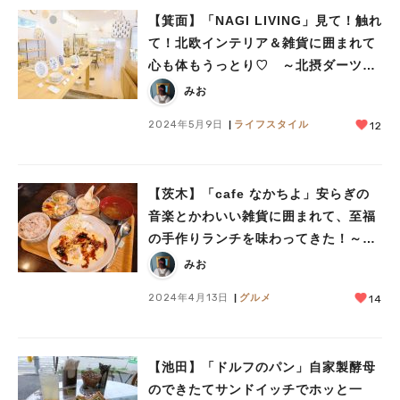
【箕面】「NAGI LIVING」見て！触れ
て！北欧インテリア＆雑貨に囲まれて
心も体もうっとり♡ ～北摂ダーツの
旅３～
みお
2024年5月9日
ライフスタイル
12
【茨木】「cafe なかちよ」安らぎの
音楽とかわいい雑貨に囲まれて、至福
の手作りランチを味わってきた！～北
摂ダーツの旅２～
みお
2024年4月13日
グルメ
14
【池田】「ドルフのパン」自家製酵母
のできたてサンドイッチでホッと一