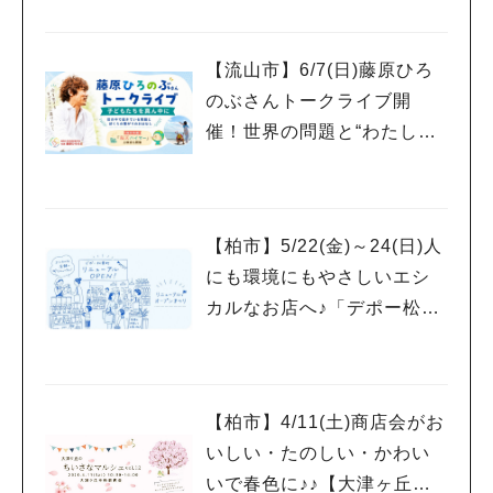
【流山市】6/7(日)藤原ひろ
のぶさんトークライブ開
催！世界の問題と“わたした
ちの暮らし”のつながりを考
える時間
【柏市】5/22(金)～24(日)人
にも環境にもやさしいエシ
カルなお店へ♪「デポー松葉
町リニューアルOPENまつ
り」開催！
【柏市】4/11(土)商店会がお
いしい・たのしい・かわい
いで春色に♪♪【大津ヶ丘の