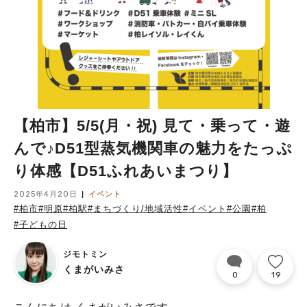
【柏市】5/5(月・祝) 見て・乗って・遊
んで♪D51型蒸気機関車の魅力をたっぷ
り体感【D51ふれあいまつり】
2025年4月20日
イベント
#柏市
#明原
#柏駅
#まちづくり/地域活性
#イベント
#公園
#柏
#子どもの日
ジモトミン
くまがいみさ
0
19