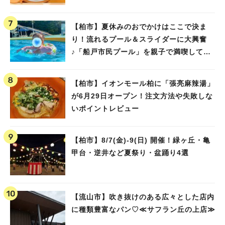
【柏市】夏休みのおでかけはここで決ま
り！流れるプール＆スライダーに大興奮
♪「船戸市民プール」を親子で満喫してき
ました！
【柏市】イオンモール柏に「張亮麻辣湯」
が6月29日オープン！注文方法や失敗しな
いポイントレビュー
【柏市】8/7(金)‐9(日) 開催！緑ヶ丘・亀
甲台・逆井など夏祭り・盆踊り4選
【流山市】吹き抜けのある広々とした店内
に種類豊富なパン♡≪サフラン丘の上店≫