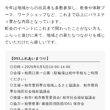
今年は地域からの出店者も多数参加し、飲食や体験ブ
ース、ワークショップなど、これまで以上にバラエテ
ィ豊かな内容となっています。
町会のイベントにこれまで関わったことがない方も、
ふらっと遊びに来て、地域との新たなつながりを感じ
ていただけたら嬉しいです。
【D51ふれあいまつり】
◎日時＝2025年5月5日10:00-14:00
◎会場＝柏西口第一公園（駐輪場は柏中学校をご利用
ください）
◎主催＝柏市豊四季台地域ふるさと協議会、柏市豊四
季台地区社会福祉協議会
◎後援＝柏市/ 柏市教育委員会/ 柏市社会福祉協議会
◎協力＝柏警察署/ 篠籠田消防団/D51 保存会
◎注意＝荒天中止