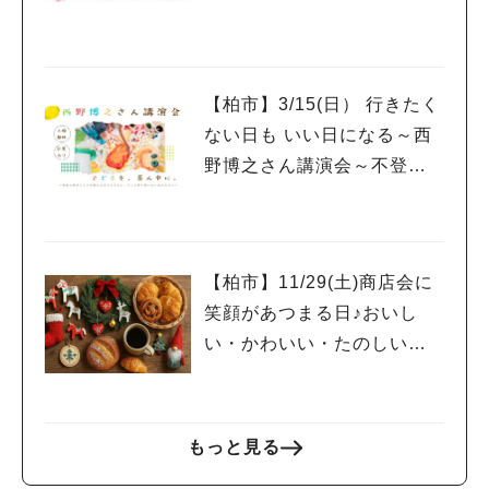
ちいさなマルシェvol.12】
【柏市】3/15(日） 行きたく
ない日も いい日になる～西
野博之さん講演会～不登校
の子と寄り添うすべての大
人たちへ
【柏市】11/29(土)商店会に
笑顔があつまる日♪おいし
い・かわいい・たのしいが
きらめく【大津ヶ丘のちい
さなマルシェvol.11】
もっと見る