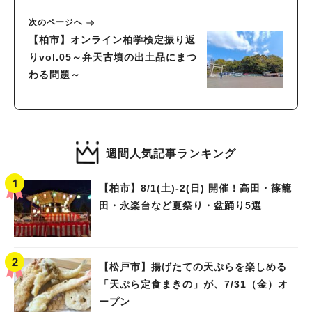
次のページへ
【柏市】オンライン柏学検定振り返
りvol.05～弁天古墳の出土品にまつ
わる問題～
週間人気記事ランキング
【柏市】8/1(土)‐2(日) 開催！高田・篠籠
田・永楽台など夏祭り・盆踊り5選
【松戸市】揚げたての天ぷらを楽しめる
「天ぷら定食まきの」が、7/31（金）オ
ープン