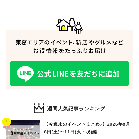
人気のキーワード
#ラーメン
#ショッピング
#カフェ
#スイーツ
#パン
#カレー
#柏駅
#イベント
#公園
#教えたい／教えて投稿記事
#教えたい/こんなの見つけた
週間人気記事ランキング
【今週末のイベントまとめ♪】2026年8月
8日(土)〜11日(火・祝)編