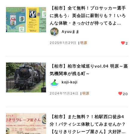
【柏市】全て無料！プロサッカー選手
に挑もう♩英会話に薪割りも？！いろ
んな体験・きっかけが待ってるよ
【Brushフェス】2/9(日)開催！〜参加
Ayuuまま
申込み受付中〜
2025年1月29日
明原
2
【柏市】柏市全域巡りvol.04 明原～蒸
気機関車が残る町～
koji-koji
2024年11月24日
明原
20
【柏市】また無料？！柏駅西口徒歩4
分！パティシエ体験してみませんか？
【なりきりクレープ屋さん】大好評に