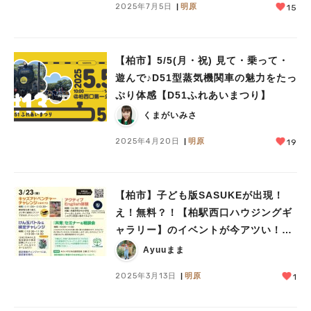
2025年7月5日
明原
15
【柏市】5/5(月・祝) 見て・乗って・
遊んで♪D51型蒸気機関車の魅力をたっ
ぷり体感【D51ふれあいまつり】
くまがいみさ
2025年4月20日
明原
19
【柏市】子ども版SASUKEが出現！
え！無料？！【柏駅西口ハウジングギ
ャラリー】のイベントが今アツい！〜
3/23(日)開催情報〜
Ayuuまま
2025年3月13日
明原
1