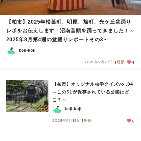
【柏市】2025年松葉町、明原、旭町、光ケ丘盆踊り
レポをお伝えします！沼南音頭を踊ってきました！～
2025年8月第4週の盆踊りレポートその3～
koji-koji
2025年9月27日
明原
4
【柏市】オリジナル柏学クイズvol.04
～このSLが保存されている公園はど
こ？～
koji-koji
2025年9月15日
明原
5