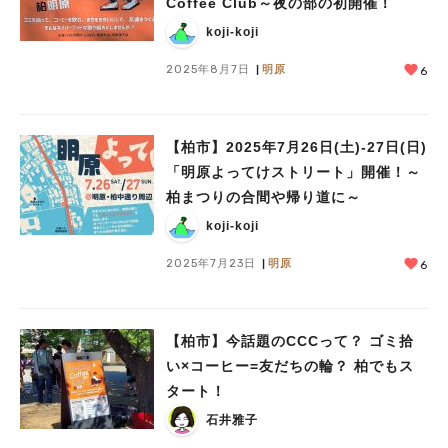
Coffee Club～夜の部の初開催！
koji-koji
2025年8月7日
明原
6
【柏市】2025年7月26日(土)‐27日(日)
「明原よってけストリート」開催！～
柏まつりの合間や帰り道に～
koji-koji
2025年7月23日
明原
6
【柏市】今話題のCCCって？ ゴミ拾
い×コーヒー=友だちの輪？ 柏でもス
タート！
石井雅子