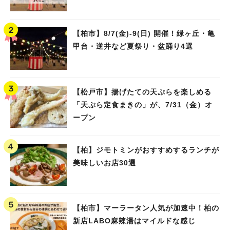
【柏市】8/7(金)‐9(日) 開催！緑ヶ丘・亀
甲台・逆井など夏祭り・盆踊り4選
【松戸市】揚げたての天ぷらを楽しめる
「天ぷら定食まきの」が、7/31（金）オ
ープン
【柏】ジモトミンがおすすめするランチが
美味しいお店30選
【柏市】マーラータン人気が加速中！柏の
新店LABO麻辣湯はマイルドな感じ