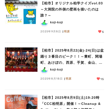
【柏市】オリジナル柏学クイズvol.03
～大洞院の外側の壁画を描いたのは
誰？～
koji-koji
2025年9月8日
明原
5
【柏市】2025年8月22(金)‐24(日)は盆
踊り３番目のピーク！！～豊町、関場
町、あけぼの、西原、手賀、金山、富
里、藤心、旭町、十余二、光ヶ丘、中
koji-koji
新宿、明原、常盤台、松葉町～
2025年8月18日
明原
15
【柏市】2025年8月9日(土)19-20時
「CCC柏明原」開催！～Cleanup &