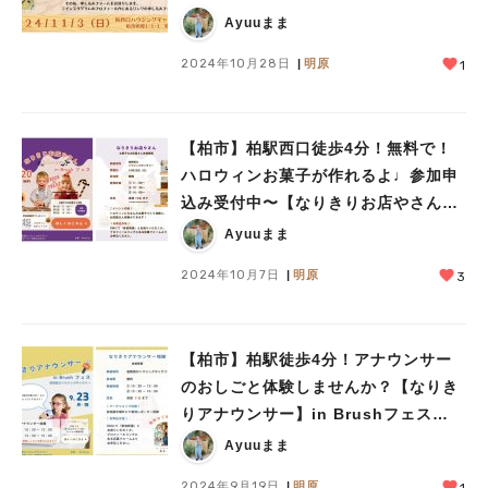
つき11/3(日)開催！〜参加申込み受付
Ayuuまま
中〜
2024年10月28日
明原
1
【柏市】柏駅西口徒歩4分！無料で！
ハロウィンお菓子が作れるよ♩参加申
込み受付中〜【なりきりお店やさん】
in Brushフェス10/20(日)開催！
Ayuuまま
2024年10月7日
明原
3
【柏市】柏駅徒歩4分！アナウンサー
のおしごと体験しませんか？【なりき
りアナウンサー】in Brushフェス
9/23(祝)開催！
Ayuuまま
2024年9月19日
明原
1