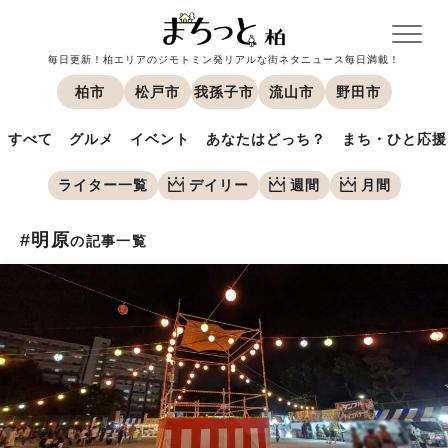
毎日更新！柏エリアのジモトミン発リアルな街ネタニュース毎日満載！
柏市
松戸市
我孫子市
流山市
野田市
すべて
グルメ
イベント
あなたはどっち？
まち・ひと応援
ライター一覧
デイリー
週間
月間
#明原
の記事一覧