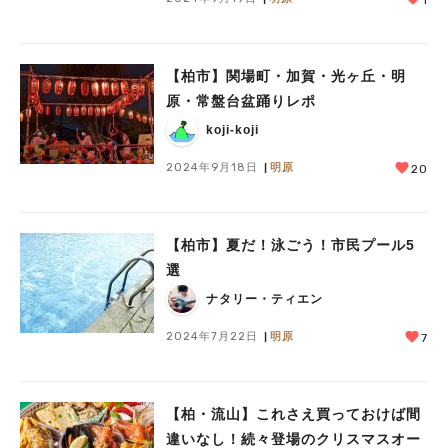
【柏市】関場町・加賀・光ヶ丘・明
原・常盤台盆踊りレポ
koji-koji
2024年9月18日
明原
20
【柏市】夏だ！泳ごう！市民プール5
選
ナタリー・ティエン
2024年7月22日
明原
7
【柏・流山】これさえ買っておけば間
違いなし！続々登場のクリスマスオー