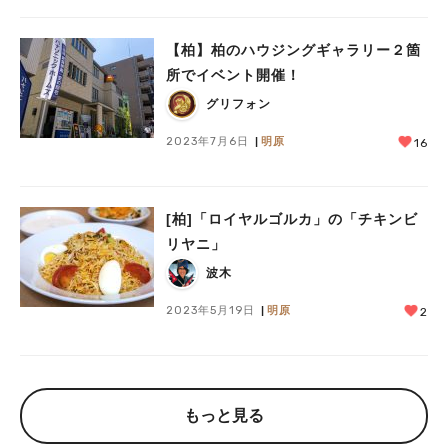
【柏】柏のハウジングギャラリー２箇
所でイベント開催！
グリフォン
2023年7月6日
明原
16
[柏]「ロイヤルゴルカ」の「チキンビ
リヤニ」
波木
2023年5月19日
明原
2
もっと見る