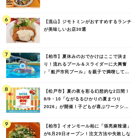
【流山】ジモトミンがおすすめするランチ
が美味しいお店30選
【柏市】夏休みのおでかけはここで決ま
り！流れるプール＆スライダーに大興奮
♪「船戸市民プール」を親子で満喫してき
ました！
【松戸市】夏の夜を彩る幻想的な2日間！
8/9・10「ながるるひかりの夏まつり
2026」が開催！子どもが喜ぶワークショ
ップや限定ヒーローショーも
【柏市】イオンモール柏に「張亮麻辣湯」
が6月29日オープン！注文方法や失敗しな