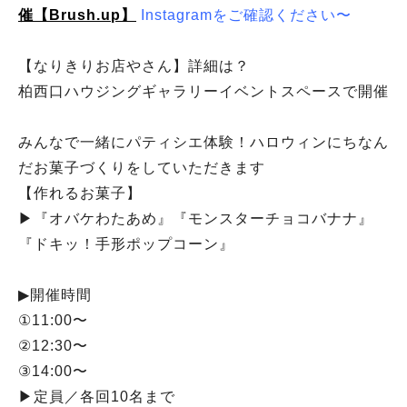
催【Brush.up】
Instagramをご確認ください〜
【なりきりお店やさん】詳細は？
柏西口ハウジングギャラリーイベントスペースで開催
みんなで一緒にパティシエ体験！ハロウィンにちなん
だお菓子づくりをしていただきます
【作れるお菓子】
▶︎『オバケわたあめ』『モンスターチョコバナナ』
『ドキッ！手形ポップコーン』
▶︎開催時間
①11:00〜
②12:30〜
③14:00〜
▶︎定員／各回10名まで