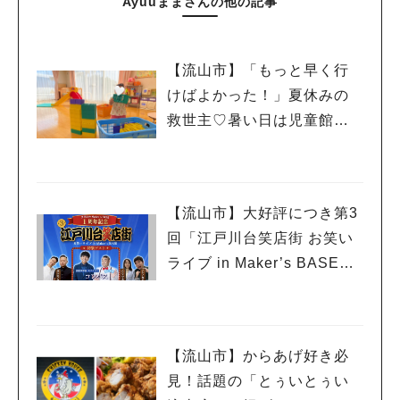
Ayuuままさんの他の記事
【流山市】「もっと早く行
けばよかった！」夏休みの
救世主♡暑い日は児童館へ！
親子で初めて利用した「駒
木台児童館」レポート
【流山市】大好評につき第3
回「江戸川台笑店街 お笑い
ライブ in Maker’s BASE」
流山出身コンビ「コンパ
ス」も登場！8/23（日）
【流山市】からあげ好き必
見！話題の「とぅいとぅい