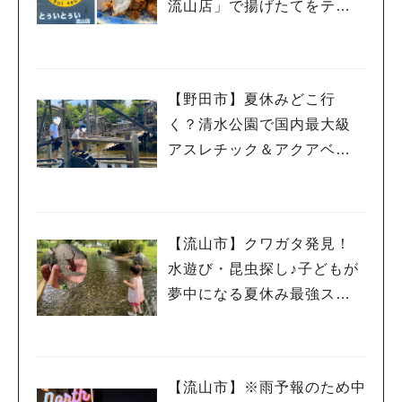
流山店」で揚げたてをテイ
クアウトしてみた♡
【野田市】夏休みどこ行
く？清水公園で国内最大級
アスレチック＆アクアベン
チャー！親子で一日遊び尽
くしレポ
【流山市】クワガタ発見！
水遊び・昆虫探し♪子どもが
夢中になる夏休み最強スポ
ット「野々下水辺公園」
【流山市】※雨予報のため中