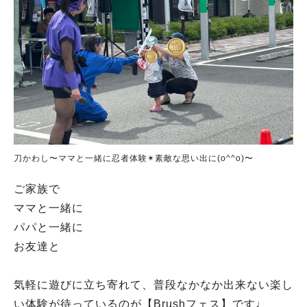
人気のキーワード
#ラーメン
#ショッピング
#カフェ
#スイーツ
#パン
#カレー
#柏駅
刀かわし〜ママと一緒に忍者体験✴︎素敵な思い出に(o^^o)〜
#イベント
#公園
#教えたい／教えて投稿記事
#教えたい/こんなの見つけた
ご家族で
ママと一緒に
パパと一緒に
お友達と
気軽に遊びに立ち寄れて、普段なかなか出来ない楽し
い体験が待っているのが【Brushフェス】です♩