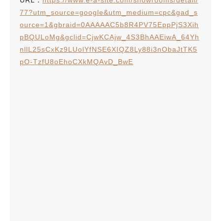
77?utm_source=google&utm_medium=cpc&gad_s
ource=1&gbraid=0AAAAAC5b8R4PV75EppPjS3Xih
pBQULoMg&gclid=CjwKCAjw_4S3BhAAEiwA_64Yh
nllL25sCxKz9LUolYfNSE6XIQZ8Ly88i3nObaJtTK5
pO-TzfU8oEhoCXkMQAvD_BwE