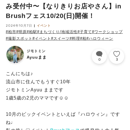
み受付中〜【なりきりお店やさん】in
Brushフェス10/20(日)開催！
2024年10月7日
イベント
#柏市
#明原
#柏駅
#まちづくり/地域活性
#子育て
#ワークショップ
#撮影スポット
#イベント
#スイーツ
#料理
#柏
#ハロウィーン
ジモトミン
Ayuuまま
0
3
こんにちは♪
流山市に住んでもうすぐ10年
ジモトミンAyuu ままです
1歳5歳の2児のママです☺︎☺︎
10月のビックイベントといえば『ハロウィン』です
ね♩