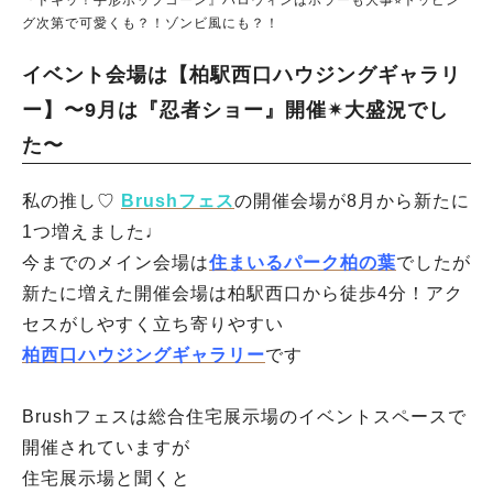
『ドキッ！手形ポップコーン』ハロウィンはホラーも大事⭐︎トッピン
グ次第で可愛くも？！ゾンビ風にも？！
イベント会場は【柏駅西口ハウジングギャラリ
ー】〜9月は『忍者ショー』開催✴︎大盛況でし
た〜
私の推し♡
Brushフェス
の開催会場が8月から新たに
1つ増えました♩
今までのメイン会場は
住まいるパーク柏の葉
でしたが
新たに増えた開催会場は柏駅西口から徒歩4分！アク
セスがしやすく立ち寄りやすい
柏西口ハウジングギャラリー
です
Brushフェスは総合住宅展示場のイベントスペースで
開催されていますが
住宅展示場と聞くと