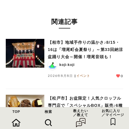
関連記事
【柏市】地域手作りの温かさ♪8/15・
16は「増尾町会夏祭り」～第33回納涼
盆踊り大会～開催！増尾音頭も！
koji-koji
2026年8月8日
イベント
0
【松戸市】お盆限定！人気クロッフル
専門店で「スペシャルBOX」販売♪6種
教えたい
お気に入り
TOP
検索
類のクロッフィンを食べ比べ
／教えて
／マイページ
meguta