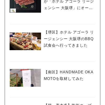
が「ホテル アゴーラ リージ
ェンシー 大阪堺」にオープ
ン。9/30オープニング記念
コース登場
【堺区】ホテル アゴーラ リ
ージェンシー 大阪堺のBBQ
人気のキーワード
試食会へ行ってきました
#泉ヶ丘駅
#栂・美木多駅
#光明池駅
#なかもず駅
#深井駅
#ランチ
#カフェ
#あなたはどっち？
【南区】HANDMADE OKA
MOTOを取材してみた