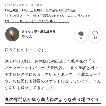
2023年12月31日
食・料理
#南区
#豊田
#泉ケ丘駅
#栂・美木多駅
#泉北2号線
#お好み焼き・たこ焼き
#開店
#教えたい/こんなの見つけた
#スーパー
#ショッピング
#パン
#ベーカリー
まちっと堺・泉北編集部
やっこ
0
28
西区在住のやっこです。
2023年10月に、南大阪に初出店した岐阜発の「スー
パーマーケットバロー 堺豊田店」。泉ヶ丘駅と栂・
美木多駅の間に位置しているとあって、泉北ニュータ
ウンの住民にも話題のスポットになっています。そん
な新店を取材してきました。
食の専門店が集う商店街のような売り場づくり