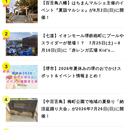
【百舌鳥八幡】はちまんマルシェ主催のイ
ベント『夏詣マルシェ』が8月2日(日)に開
催！
【七道】イオンモール堺鉄砲町にプールや
スライダーが登場！？ 7月25日(土)～8
月16日(日)に「赤レンガ広場 Kid's
Water PARK 2026」が開催
【堺市】2026年夏休みの堺のおでかけス
ポット＆イベント情報まとめ！
【中百舌鳥】梅町公園で地域の夏祭り「納
涼盆踊り大会」が2026年7月26日(日)に開
催！