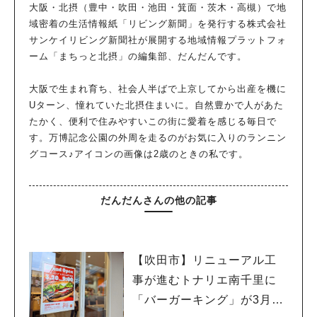
大阪・北摂（豊中・吹田・池田・箕面・茨木・高槻）で地
域密着の生活情報紙「リビング新聞」を発行する株式会社
サンケイリビング新聞社が展開する地域情報プラットフォ
ーム「まちっと北摂」の編集部、だんだんです。
大阪で生まれ育ち、社会人半ばで上京してから出産を機に
Uターン、憧れていた北摂住まいに。自然豊かで人があた
たかく、便利で住みやすいこの街に愛着を感じる毎日で
す。万博記念公園の外周を走るのがお気に入りのランニン
グコース♪アイコンの画像は2歳のときの私です。
だんだんさんの他の記事
【吹田市】リニューアル工
事が進むトナリエ南千里に
「バーガーキング」が3月20