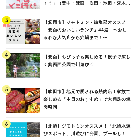
く？」（豊中・箕面・吹田・池田・茨木・
高槻）
【箕面市】ジモトミン・編集部オススメ
「箕面のおいしいランチ」44選 〜おし
ゃれな人気店から穴場まで！〜
【箕面】ちびっ子も楽しめる！親子で涼し
く箕面西公園で川遊び♡
【吹田市】地元で愛される焼肉店！家族で
楽しめる「本日のおすすめ」で大満足の焼
肉時間
【北摂】ジモトミンオススメ！「北摂水遊
びスポット」川遊びに公園、プールも！