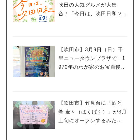
吹田の人気グルメが大集
合！「今日は、吹田日和 vo
l.5」3月9日（日）開催
【吹田市】3月9日（日）千
里ニュータウンプラザで「1
人気のキーワード
970年のわが家のお宝自慢大
#今週どこいく？
#自然とふれあう
#ランチ
#カフェ
#まとめ
会」開催！
#教えたい／教えて投稿記事
#大阪学院大 商品開発プロジェクト
#あなたはどっち？
【吹田市】竹見台に「酒と
肴 麦々（ばくばく）」が3月
上旬にオープンするみた
い！