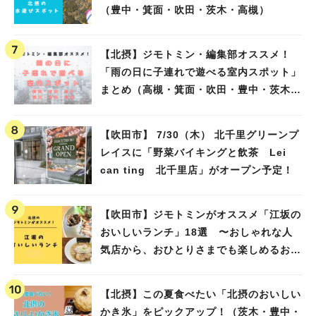
（豊中・箕面・吹田・茨木・高槻）
【北摂】ジモトミン・編集部オススメ！
「雨の日に子連れで遊べる室内スポット」
まとめ（高槻・箕面・吹田・豊中・茨木・
池田）
【吹田市】 7/30（木） 北千里グリーンプ
レイスに「野菜バイキングと飲茶 Lei
can ting 北千里店」がオープン予定！
【吹田市】ジモトミンがオススメ「江坂の
おいしいランチ」18選 〜おしゃれな人
気店から、おひとりさまでも楽しめるお店
まで〜
【北摂】この夏食べたい「北摂のおいしい
かき氷」をピックアップ！（茨木・豊中・