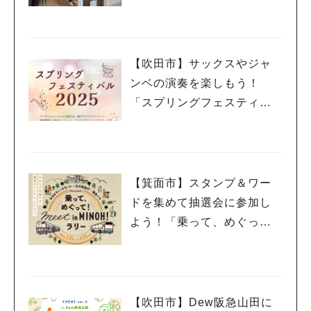
日（祝・木）オープン！
【吹田市】サックスやジャ
ンベの演奏を楽しもう！
「スプリングフェスティバ
ル 2025」3月20日（祝・
木）千里山コミュニティー
センターで開催
【箕面市】スタンプ＆ワー
ドを集めて抽選会に参加し
よう！「乗って、めぐっ
て！meet in MINOH！ラリ
ー」3月23日（日）まで開催
中
【吹田市】Dew阪急山田に