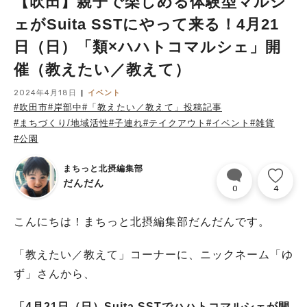
【吹田】親子で楽しめる体験型マルシ
ェがSuita SSTにやって来る！4月21
日（日）「類×ハハトコマルシェ」開
催（教えたい／教えて）
2024年4月18日
イベント
#吹田市
#岸部中
#「教えたい／教えて」投稿記事
#まちづくり/地域活性
#子連れ
#テイクアウト
#イベント
#雑貨
#公園
まちっと北摂編集部
だんだん
0
4
こんにちは！まちっと北摂編集部だんだんです。
「教えたい／教えて」コーナーに、ニックネーム「ゆ
ず」さんから、
「4月21日（日）Suita SSTでハハトコマルシェが開