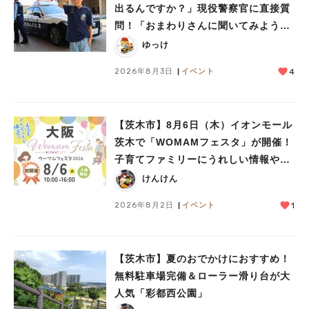
出るんですか？」現役警察官に直接質
問！「おまわりさんに聞いてみよう」
に参加しました
ゆっけ
2026年8月3日
イベント
4
【茨木市】8月6日（木）イオンモール
茨木で「WOMAMフェスタ」が開催！
子育てファミリーにうれしい情報やプ
レゼントがいっぱい♪
けんけん
2026年8月2日
イベント
1
【茨木市】夏のおでかけにおすすめ！
無料駐車場完備＆ローラー滑り台が大
人気「彩都西公園」