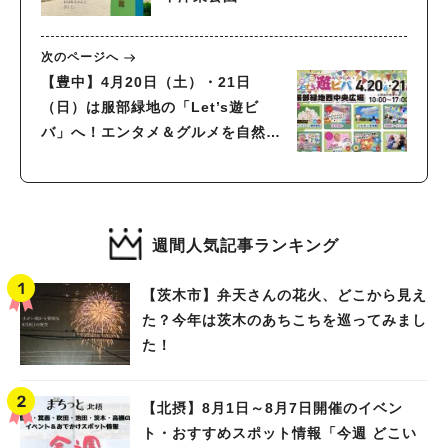
次のページへ
【豊中】4月20日（土）・21日
（日）は服部緑地の「Let’s遊ビ
バ」へ！エンタメ＆グルメを自然の
中で楽しんで
週間人気記事ランキング
【茨木市】弁天さんの花火、どこから見え
た？今年は茨木のあちこちを巡ってみまし
た！
【北摂】8月1日～8月7日開催のイベン
ト・おすすめスポット情報「今週 どこい