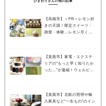
ひまわりさんの他の記事
【高槻市】＜PR＞レモン好
きの天国！限定スイーツ・
雑貨・体験…レモン尽くし
の「たかつきレモンピクニ
ック2026」に行ってきた
【箕面市】家電・エクステ
リアの“もっと早く知りたか
った…”が凝縮！ウェルビー
みのお HDC BOX＜PR＞
【箕面市】北欧の照明や輸
入家具など“一生もの”のイン