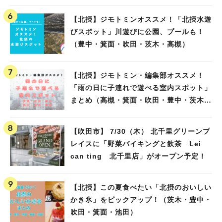
【北摂】ジモトミンオススメ！「北摂水遊
びスポット」川遊びに公園、プールも！
（豊中・箕面・吹田・茨木・高槻）
【北摂】ジモトミン・編集部オススメ！
「雨の日に子連れで遊べる室内スポット」
まとめ（高槻・箕面・吹田・豊中・茨木・
池田）
【吹田市】 7/30（木） 北千里グリーンプ
レイスに「野菜バイキングと飲茶 Lei
can ting 北千里店」がオープン予定！
【北摂】この夏食べたい「北摂のおいしい
かき氷」をピックアップ！（茨木・豊中・
吹田・箕面・池田）