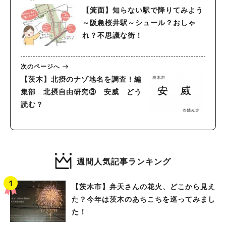
【箕面】知らない駅で降りてみよう
～阪急桜井駅～シュール？おしゃ
れ？不思議な街！
次のページへ
【茨木】北摂のナゾ地名を調査！編
集部 北摂自由研究③ 安威 どう
読む？
週間人気記事ランキング
【茨木市】弁天さんの花火、どこから見え
た？今年は茨木のあちこちを巡ってみまし
た！