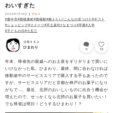
わいすぎた
2022年1月16日
グルメ
#豊中市
#曽根東町
#曽根駅
#教えたい/こんなの見つけた
#ギフト
#ショッピング
#スイーツ
#手土産
#ひなまつり
#卒業
#入学
#子どもの日
#七五三
ジモトミン
ひまわり
0
15
年末、帰省先の親戚へのお土産をギリギリまで買いに
いけなかった私、ひまわり。最終、間に合わなければ
移動途中のサービスエリアで購入する手もあったので
すが、サービスエリアだと京都か神戸のお菓子になり
がちで…。最近、北摂のおいしいものに出合う機会が
増えたので、せっかくなら北摂のお菓子を買いたい！
でも帰省は明日！どうするひまわり！？