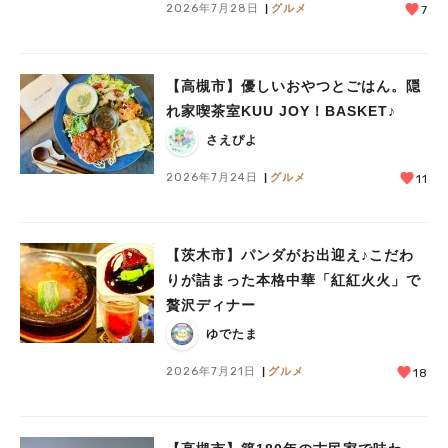
2026年7月28日
グルメ
7
【高槻市】優しいおやつとごはん。隠
れ家喫茶室KUU JOY！BASKET♪
さえぴよ
2026年7月24日
グルメ
11
【茨木市】パンダがお出迎え♪こだわ
りが詰まった本格中華「紅紅火火」で
贅沢ディナー
ゆでたま
2026年7月21日
グルメ
18