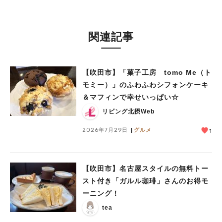
人気のキーワード
#今週どこいく？
#自然とふれあう
#ランチ
#カフェ
#まとめ
関連記事
#教えたい／教えて投稿記事
#大阪学院大 商品開発プロジェクト
#あなたはどっち？
【吹田市】「菓子工房 tomo Me（ト
モミー）」のふわふわシフォンケーキ
＆マフィンで幸せいっぱい☆
リビング北摂Web
2026年7月29日
グルメ
1
【吹田市】名古屋スタイルの無料トー
スト付き「ガルル珈琲」さんのお得モ
ーニング！
tea