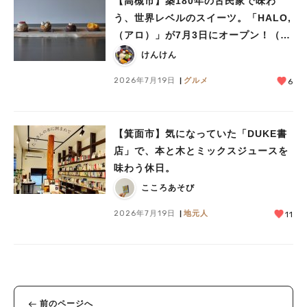
【高槻市】築180年の古民家で味わ
う、世界レベルのスイーツ。「HALO,
（アロ）」が7月3日にオープン！（教
えたい/教えて）
けんけん
2026年7月19日
グルメ
6
【箕面市】気になっていた「DUKE書
店」で、本と木とミックスジュースを
味わう休日。
こころあそび
2026年7月19日
地元人
11
前のページへ