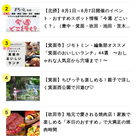
【北摂】8月1日～8月7日開催のイベン
ト・おすすめスポット情報「今週 どこい
く？」（豊中・箕面・吹田・池田・茨木・
高槻）
【箕面市】ジモトミン・編集部オススメ
「箕面のおいしいランチ」44選 〜おし
ゃれな人気店から穴場まで！〜
【箕面】ちびっ子も楽しめる！親子で涼し
く箕面西公園で川遊び♡
【吹田市】地元で愛される焼肉店！家族で
楽しめる「本日のおすすめ」で大満足の焼
肉時間