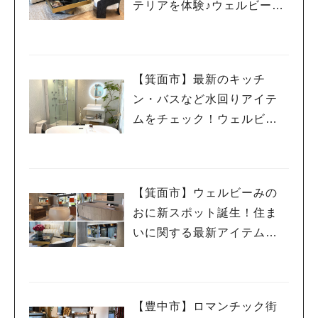
テリアを体験♪ウェルビーみ
のお HDC BOX＜PR＞
【箕面市】最新のキッチ
ン・バスなど水回りアイテ
ムをチェック！ウェルビー
みのお HDC BOX＜PR＞
【箕面市】ウェルビーみの
おに新スポット誕生！住ま
いに関する最新アイテムが
見て触れるHDC BOXに行っ
てみた＜PR＞
【豊中市】ロマンチック街