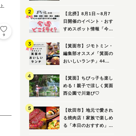
ってみました！
ウト
【北摂】8月1日～8月7
日開催のイベント・おす
すめスポット情報「今週
9
どこいく？」（豊中・箕
面・吹田・池田・茨木・
【箕面市】ジモトミン・
高槻）
編集部オススメ「箕面の
おいしいランチ」44
選 〜おしゃれな人気店
から穴場まで！〜
【箕面】ちびっ子も楽し
める！親子で涼しく箕面
西公園で川遊び♡
【吹田市】地元で愛され
る焼肉店！家族で楽しめ
る「本日のおすすめ」で
大満足の焼肉時間