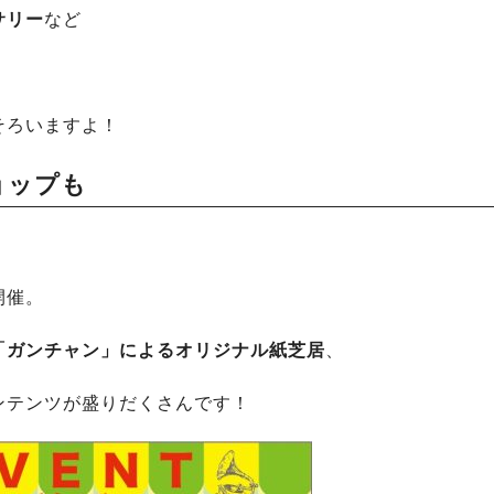
サリー
など
。
そろいますよ！
ョップも
開催。
「ガンチャン」によるオリジナル紙芝居
、
ンテンツが盛りだくさんです！