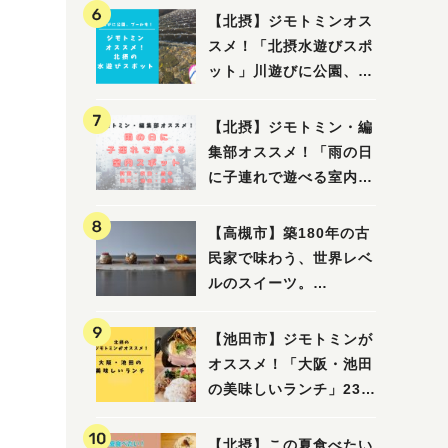
【北摂】ジモトミンオス
スメ！「北摂水遊びスポ
ット」川遊びに公園、プ
ールも！（豊中・箕面・
吹田・茨木・高槻）
【北摂】ジモトミン・編
集部オススメ！「雨の日
に子連れで遊べる室内ス
ポット」まとめ（高槻・
箕面・吹田・豊中・茨
【高槻市】築180年の古
木・池田）
民家で味わう、世界レベ
ルのスイーツ。
「HALO,（アロ）」が7
月3日にオープン！（教
【池田市】ジモトミンが
えたい/教えて）
オススメ！「大阪・池田
の美味しいランチ」23
選
【北摂】この夏食べたい