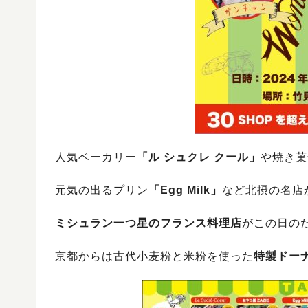
人気ベーカリー
「ル シュクレ クール」
や焼き菓
元気の出るプリン
「Egg Milk」
など北摂の名店
ミシュラン一つ星のフランス料理店
がこの日の
京都からは古代小麦粉と米粉を使った
特製ドー