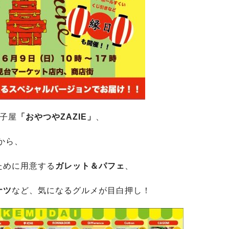
子屋
「おやつやZAZIE」
、
から、
ために用意する
ガレット＆パフェ
、
ナツ
など、気になるグルメが目白押し！