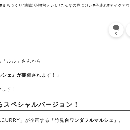
#まちづくり/地域活性
#教えたい/こんなの見つけた
#子連れ
#テイクア
0
。
ム「ルル」さんから
マルシェ』が開催されます！」
います！
るスペシャルバージョン！
.CURRY」が企画する
「竹見台ワンダフルマルシェ」
。