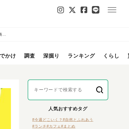
商店
でかけ
調査
深掘り
ランキング
くらし
人気おすすめタグ
#今週どこいく？
#自然とふれあう
#ランチ
#カフェ
#まとめ