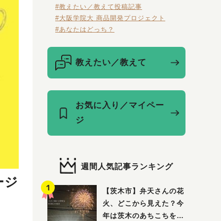
#教えたい／教えて投稿記事
#大阪学院大 商品開発プロジェクト
#あなたはどっち？
教えたい／教えて
お気に入り／マイペー
ジ
週間人気記事ランキング
ージ
【茨木市】弁天さんの花
火、どこから見えた？今
年は茨木のあちこちを巡