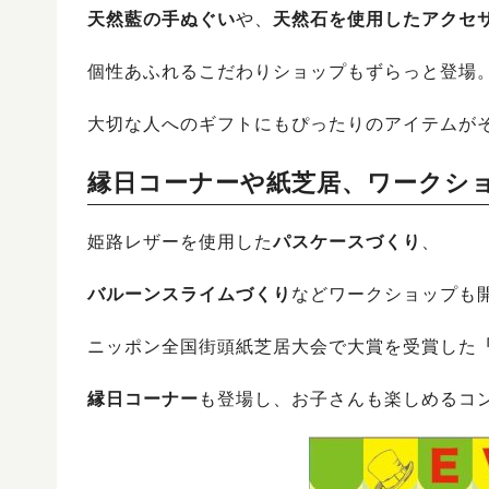
天然藍の手ぬぐい
や、
天然石を使用したアクセ
個性あふれるこだわりショップもずらっと登場
大切な人へのギフトにもぴったりのアイテムが
縁日コーナーや紙芝居、ワークシ
姫路レザーを使用した
パスケースづくり
、
バルーンスライムづくり
などワークショップも
ニッポン全国街頭紙芝居大会で大賞を受賞した
縁日コーナー
も登場し、お子さんも楽しめるコ