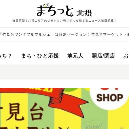
毎日更新！北摂エリアのジモトミン発リアルな街ネタニュース毎日満載！
の「竹見台ワンダフルマルシェ」は特別バージョン！竹見台マーケット・
っち？
まち・ひと応援
地元人
開店/閉店
お