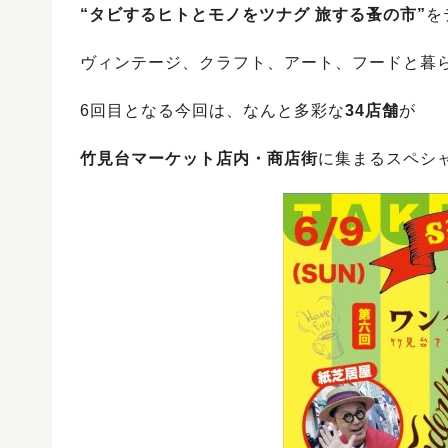
“タビするヒトとモノをツナグ 旅する蚤の市”
を
ヴィンテージ、クラフト、アート、フードと暮
6回目となる今回は、なんと多彩な
34店舗
が
竹見台マーケット店内・商店街
に集まるスペシ