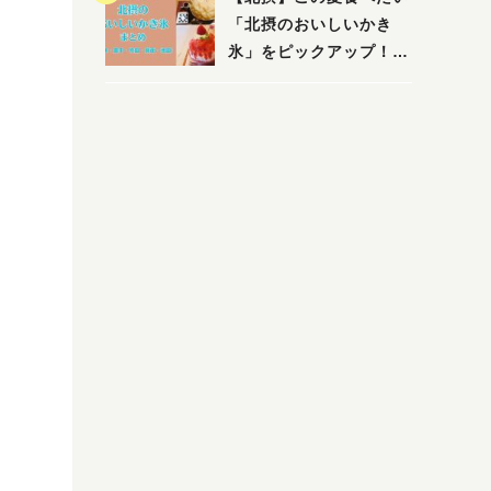
「北摂のおいしいかき
氷」をピックアップ！
（茨木・豊中・吹田・箕
面・池田）