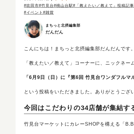
#吹田市
#竹見台
#桃山台駅
#「教えたい／教えて」投稿記事
#イベント
#雑貨
まちっと北摂編集部
だんだん
こんにちは！まちっと北摂編集部だんだんです
「教えたい／教えて」コーナーに、ニックネー
「6月9日（日）に『第6回 竹見台ワンダフル
という投稿をいただきました。ありがとうござ
今回はこだわりの34店舗が集結す
竹見台マーケットにカレーSHOPを構える「B.B