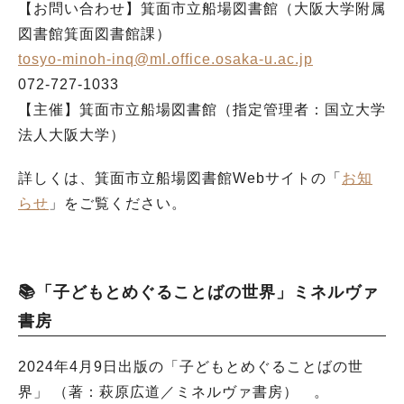
【お問い合わせ】箕面市立船場図書館（大阪大学附属
図書館箕面図書館課）
tosyo-minoh-inq@ml.office.osaka-u.ac.jp
072-727-1033
【主催】箕面市立船場図書館（指定管理者：国立大学
法人大阪大学）
詳しくは、箕面市立船場図書館Webサイトの「
お知
らせ
」をご覧ください。
📚「
子どもとめぐることばの世界
」ミネルヴァ
書房
2024年4月9日出版の「
子どもとめぐることばの世
界
」 （
著：萩原広道／ミネルヴァ書房） 。