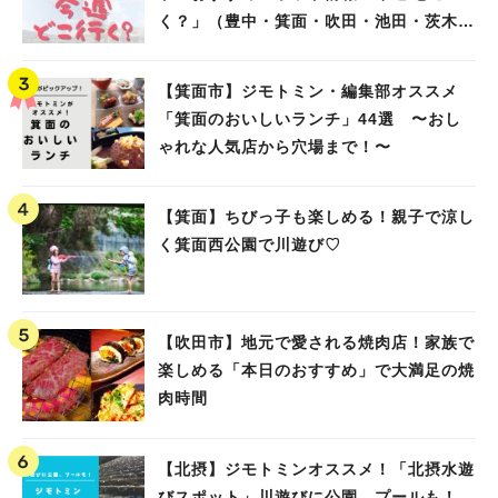
く？」（豊中・箕面・吹田・池田・茨木・
高槻）
【箕面市】ジモトミン・編集部オススメ
「箕面のおいしいランチ」44選 〜おし
ゃれな人気店から穴場まで！〜
【箕面】ちびっ子も楽しめる！親子で涼し
く箕面西公園で川遊び♡
【吹田市】地元で愛される焼肉店！家族で
楽しめる「本日のおすすめ」で大満足の焼
肉時間
【北摂】ジモトミンオススメ！「北摂水遊
びスポット」川遊びに公園、プールも！