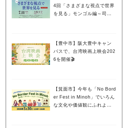
4回「さまざまな視点で世界
を見る」モンゴル編～司馬
さんとモンゴル～開催
【豊中市】阪大豊中キャン
パスで、台湾映画上映会202
6を開催🎬
【箕面市】今年も「No Bord
er Fest in Minoh」でいろん
な文化や価値観にふれよ
う！