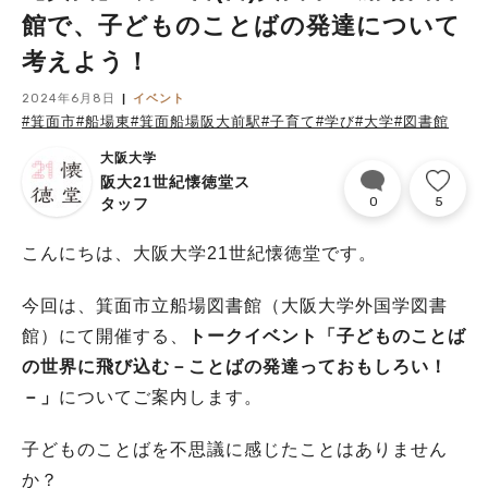
館で、子どものことばの発達について
考えよう！
2024年6月8日
イベント
#箕面市
#船場東
#箕面船場阪大前駅
#子育て
#学び
#大学
#図書館
大阪大学
阪大21世紀懐徳堂ス
0
5
タッフ
こんにちは、大阪大学21世紀懐徳堂です。
今回は、箕面市立船場図書館（大阪大学外国学図書
館）にて開催する、
トークイベント「子どものことば
の世界に飛び込む－ことばの発達っておもしろい！
－」
についてご案内します。
子どものことばを不思議に感じたことはありません
か？