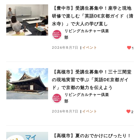
【豊中市】受講生募集中！座学と現地
研修で楽しむ「英語DE京都ガイド（清
水寺）」で大人の学び直し
リビングカルチャー倶楽
人気のキーワード
部
#今週どこいく？
#自然とふれあう
#ランチ
#カフェ
#まとめ
2026年8月7日
イベント
1
#教えたい／教えて投稿記事
#大阪学院大 商品開発プロジェクト
#あなたはどっち？
【高槻市】受講生募集中！三十三間堂
の現地実習で学ぶ「英語DE京都ガイ
ド」で京都の魅力を伝えよう
リビングカルチャー倶楽
部
2026年8月7日
イベント
2
【高槻市】夏のおでかけにぴったり！