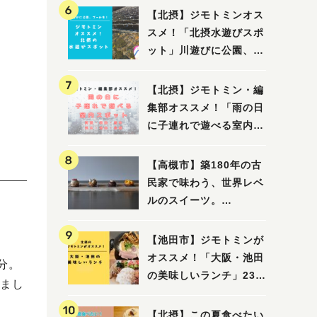
【北摂】ジモトミンオス
スメ！「北摂水遊びスポ
ット」川遊びに公園、プ
ールも！（豊中・箕面・
吹田・茨木・高槻）
【北摂】ジモトミン・編
集部オススメ！「雨の日
に子連れで遊べる室内ス
ポット」まとめ（高槻・
箕面・吹田・豊中・茨
【高槻市】築180年の古
木・池田）
民家で味わう、世界レベ
ルのスイーツ。
「HALO,（アロ）」が7
月3日にオープン！（教
【池田市】ジモトミンが
えたい/教えて）
オススメ！「大阪・池田
分。
の美味しいランチ」23
まし
選
【北摂】この夏食べたい