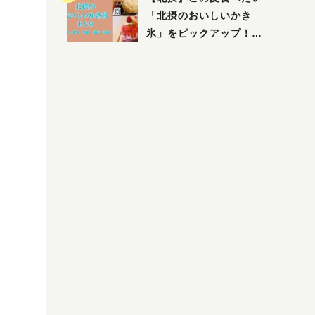
「北摂のおいしいかき
氷」をピックアップ！
（茨木・豊中・吹田・箕
面・池田）