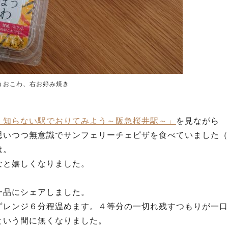
うおこわ、右お好み焼き
】知らない駅でおりてみよう～阪急桜井駅～」
を見ながら
思いつつ無意識でサンフェリーチェピザを食べていました（
は。
なと嬉しくなりました。
一品にシェアしました。
ずレンジ６分程温めます。４等分の一切れ残すつもりが一口
という間に無くなりました。