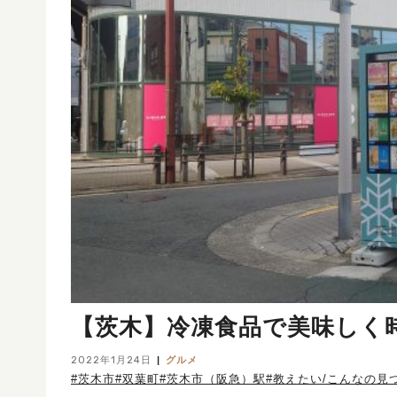
【茨木】冷凍食品で美味しく時
2022年1月24日
グルメ
#茨木市
#双葉町
#茨木市（阪急）駅
#教えたい/こんなの見