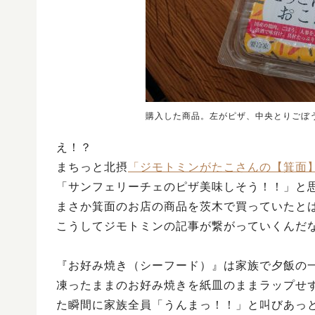
購入した商品。左がピザ、中央とりごぼ
え！？
まちっと北摂
「ジモトミンがたこさんの【箕面
「サンフェリーチェのピザ美味しそう！！」と
まさか箕面のお店の商品を茨木で買っていたと
こうしてジモトミンの記事が繋がっていくんだ
『お好み焼き（シーフード）』は家族で夕飯の
凍ったままのお好み焼きを紙皿のままラップせ
た瞬間に家族全員「うんまっ！！」と叫びあっ