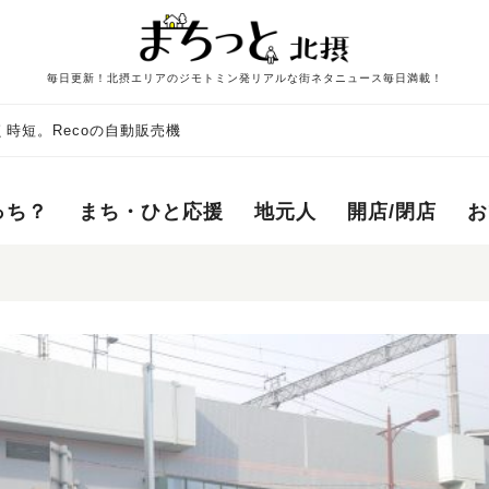
毎日更新！北摂エリアのジモトミン発リアルな街ネタニュース毎日満載！
時短。Recoの自動販売機
っち？
まち・ひと応援
地元人
開店/閉店
お