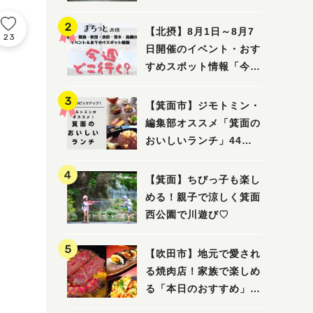
ってみました！
【北摂】8月1日～8月7
23
日開催のイベント・おす
すめスポット情報「今週
どこいく？」（豊中・箕
面・吹田・池田・茨木・
【箕面市】ジモトミン・
高槻）
編集部オススメ「箕面の
おいしいランチ」44
選 〜おしゃれな人気店
から穴場まで！〜
【箕面】ちびっ子も楽し
める！親子で涼しく箕面
西公園で川遊び♡
【吹田市】地元で愛され
る焼肉店！家族で楽しめ
る「本日のおすすめ」で
大満足の焼肉時間