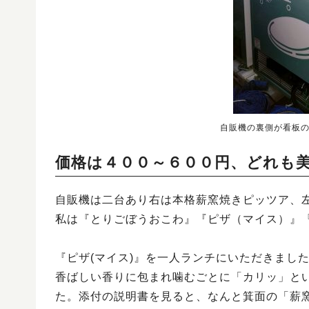
自販機の裏側が看板
価格は４００～６００円、どれも
自販機は二台あり右は本格薪窯焼きピッツア、
私は『とりごぼうおこわ』『ピザ（マイス）』
『ピザ(マイス)』を一人ランチにいただきまし
香ばしい香りに包まれ噛むごとに「カリッ」と
た。添付の説明書を見ると、なんと箕面の「薪窯