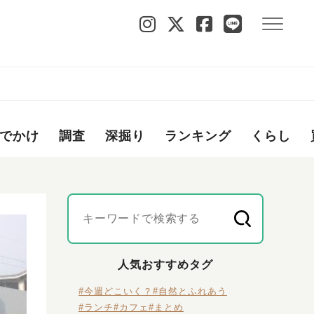
でかけ
調査
深掘り
ランキング
くらし
人気おすすめタグ
#今週どこいく？
#自然とふれあう
#ランチ
#カフェ
#まとめ