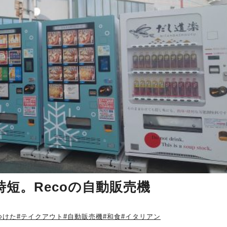
短。Recoの自動販売機
つけた
#テイクアウト
#自動販売機
#和食
#イタリアン