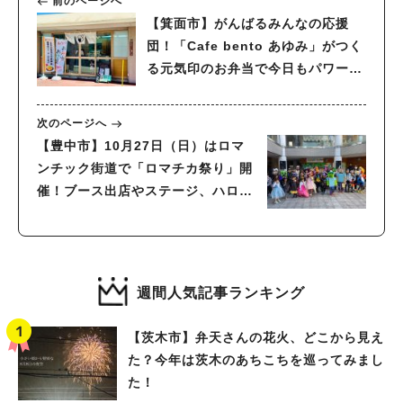
前のページへ
【箕面市】がんばるみんなの応援
団！「Cafe bento あゆみ」がつく
る元気印のお弁当で今日もパワーチ
ャージ！
次のページへ
【豊中市】10月27日（日）はロマ
ンチック街道で「ロマチカ祭り」開
催！ブース出店やステージ、ハロウ
ィン仮装コンテストも（教えたい／
教えて）
週間人気記事ランキング
【茨木市】弁天さんの花火、どこから見え
た？今年は茨木のあちこちを巡ってみまし
た！