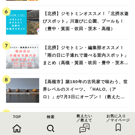
【北摂】ジモトミンオススメ！「北摂水遊
びスポット」川遊びに公園、プールも！
（豊中・箕面・吹田・茨木・高槻）
【北摂】ジモトミン・編集部オススメ！
「雨の日に子連れで遊べる室内スポット」
まとめ（高槻・箕面・吹田・豊中・茨木・
池田）
【高槻市】築180年の古民家で味わう、世
界レベルのスイーツ。「HALO,（ア
ロ）」が7月3日にオープン！（教えたい/
教えて）
【池田市】ジモトミンがオススメ！「大
教えたい
お気に入り
TOP
検索
／教えて
／マイページ
阪・池田の美味しいランチ」23選