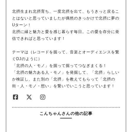
北摂生まれ北摂育ち、一度北摂を出て、もうきっと戻るこ
とはないと思っていましたが偶然のきっかけで北摂に夢の
Uターン！
北摂に縁と魅力と愛を感じ暮らす毎日。この愛を存分に発
信できればと思っています！
テーマは（レコードを掘って、音楽とオーディエンスを繋
人気のキーワード
ぐDJのように）
「北摂の人・モノ」を掘って掘ってつなぎまくる！
#今週どこいく？
#自然とふれあう
#ランチ
#カフェ
#まとめ
「北摂の魅力ある人・モノ」を発掘して、「北摂」らしい
#教えたい／教えて投稿記事
#大阪学院大 商品開発プロジェクト
か検証し、また別の「北摂」を教えてもらって「北摂の
#あなたはどっち？
街・人・モノ・想い」を繋いでいこうと思っています！
こんちゃんさんの他の記事