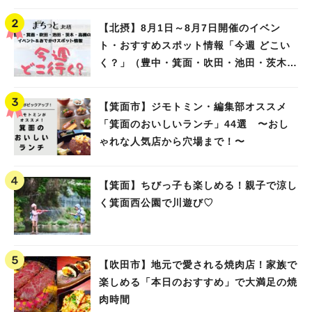
【北摂】8月1日～8月7日開催のイベン
ト・おすすめスポット情報「今週 どこい
く？」（豊中・箕面・吹田・池田・茨木・
高槻）
【箕面市】ジモトミン・編集部オススメ
「箕面のおいしいランチ」44選 〜おし
ゃれな人気店から穴場まで！〜
【箕面】ちびっ子も楽しめる！親子で涼し
く箕面西公園で川遊び♡
【吹田市】地元で愛される焼肉店！家族で
楽しめる「本日のおすすめ」で大満足の焼
肉時間