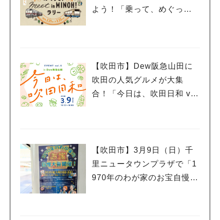
よう！「乗って、めぐっ
て！meet in MINOH！ラリ
ー」3月23日（日）まで開催
中
【吹田市】Dew阪急山田に
吹田の人気グルメが大集
合！「今日は、吹田日和 vo
l.5」3月9日（日）開催
【吹田市】3月9日（日）千
里ニュータウンプラザで「1
970年のわが家のお宝自慢大
会」開催！