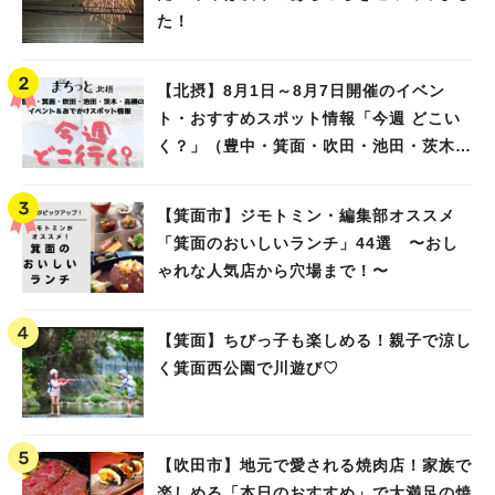
た！
【北摂】8月1日～8月7日開催のイベン
ト・おすすめスポット情報「今週 どこい
く？」（豊中・箕面・吹田・池田・茨木・
高槻）
【箕面市】ジモトミン・編集部オススメ
「箕面のおいしいランチ」44選 〜おし
ゃれな人気店から穴場まで！〜
【箕面】ちびっ子も楽しめる！親子で涼し
く箕面西公園で川遊び♡
【吹田市】地元で愛される焼肉店！家族で
楽しめる「本日のおすすめ」で大満足の焼