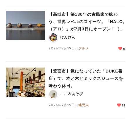
【高槻市】築180年の古民家で味わ
う、世界レベルのスイーツ。「HALO,
（アロ）」が7月3日にオープン！（教
えたい/教えて）
けんけん
2026年7月19日
グルメ
6
【箕面市】気になっていた「DUKE書
店」で、本と木とミックスジュースを
味わう休日。
こころあそび
2026年7月19日
地元人
11