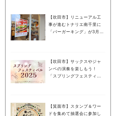
【吹田市】リニューアル工
事が進むトナリエ南千里に
「バーガーキング」が3月20
日（祝・木）オープン！
【吹田市】サックスやジャ
ンベの演奏を楽しもう！
「スプリングフェスティバ
ル 2025」3月20日（祝・
木）千里山コミュニティー
センターで開催
【箕面市】スタンプ＆ワー
ドを集めて抽選会に参加し