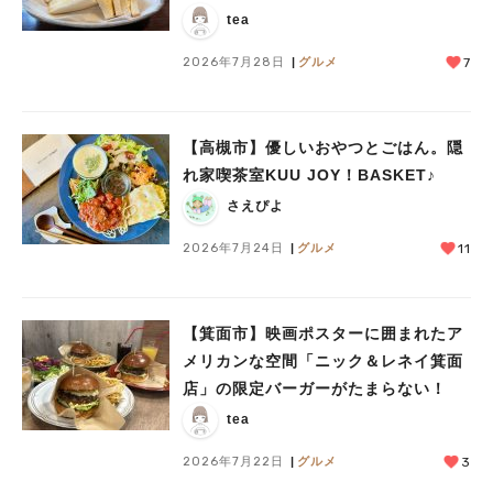
tea
2026年7月28日
グルメ
7
【高槻市】優しいおやつとごはん。隠
れ家喫茶室KUU JOY！BASKET♪
さえぴよ
2026年7月24日
グルメ
11
【箕面市】映画ポスターに囲まれたア
メリカンな空間「ニック＆レネイ箕面
店」の限定バーガーがたまらない！
tea
2026年7月22日
グルメ
3