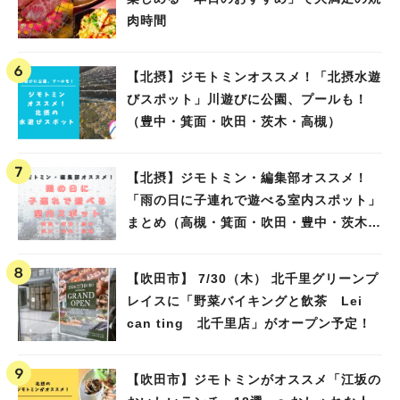
肉時間
【北摂】ジモトミンオススメ！「北摂水遊
びスポット」川遊びに公園、プールも！
（豊中・箕面・吹田・茨木・高槻）
【北摂】ジモトミン・編集部オススメ！
「雨の日に子連れで遊べる室内スポット」
まとめ（高槻・箕面・吹田・豊中・茨木・
池田）
【吹田市】 7/30（木） 北千里グリーンプ
レイスに「野菜バイキングと飲茶 Lei
can ting 北千里店」がオープン予定！
【吹田市】ジモトミンがオススメ「江坂の