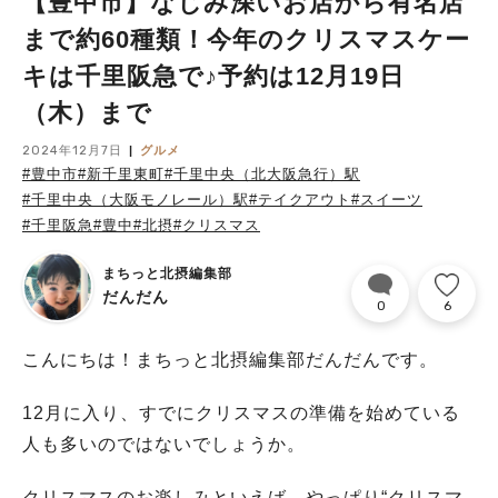
【豊中市】なじみ深いお店から有名店
まで約60種類！今年のクリスマスケー
キは千里阪急で♪予約は12月19日
（木）まで
2024年12月7日
グルメ
#豊中市
#新千里東町
#千里中央（北大阪急行）駅
#千里中央（大阪モノレール）駅
#テイクアウト
#スイーツ
#千里阪急
#豊中
#北摂
#クリスマス
まちっと北摂編集部
だんだん
0
6
こんにちは！まちっと北摂編集部だんだんです。
12月に入り、すでにクリスマスの準備を始めている
人も多いのではないでしょうか。
クリスマスのお楽しみといえば、やっぱり“クリスマ