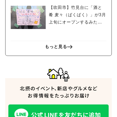
【吹田市】竹見台に「酒と
肴 麦々（ばくばく）」が3月
上旬にオープンするみた
い！
もっと見る
人気のキーワード
#今週どこいく？
#自然とふれあう
#ランチ
#カフェ
#まとめ
#教えたい／教えて投稿記事
#大阪学院大 商品開発プロジェクト
#あなたはどっち？