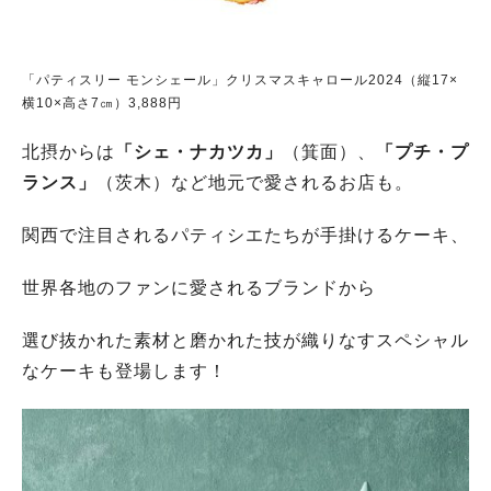
「パティスリー モンシェール」
クリスマスキャロール
2024（縦17×
横10×高さ7㎝）3,888円
北摂からは
「シェ・ナカツカ」
（箕面）、
「プチ・プ
ランス」
（茨木）など地元で愛されるお店も。
関西で注目されるパティシエたちが手掛けるケーキ、
世界各地のファンに愛されるブランドから
選び抜かれた素材と磨かれた技が織りなすスペシャル
なケーキも登場します！