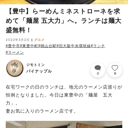
【豊中】らーめんミネストローネを求
めて「麺屋 五大力」へ。ランチは麺大
盛無料！
2022年3月2日
グルメ
#豊中市
#東豊中町
#桃山台駅
#旧大阪中央環状線
#ランチ
#ラーメン
ジモトミン
パイナップル
0
8
在宅ワークの日のランチは、地元のラーメン店巡りが
恒例となりました。今日は東豊中の「麺屋 五大
力」。
妻お気に入りのラーメン店です。