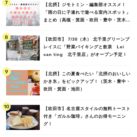
【北摂】ジモトミン・編集部オススメ！
「雨の日に子連れで遊べる室内スポット」
まとめ（高槻・箕面・吹田・豊中・茨木・
池田）
【吹田市】 7/30（木） 北千里グリーンプ
レイスに「野菜バイキングと飲茶 Lei
can ting 北千里店」がオープン予定！
【北摂】この夏食べたい「北摂のおいしい
かき氷」をピックアップ！（茨木・豊中・
吹田・箕面・池田）
【吹田市】名古屋スタイルの無料トースト
付き「ガルル珈琲」さんのお得モーニン
グ！