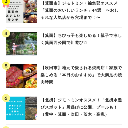
【箕面市】ジモトミン・編集部オススメ
「箕面のおいしいランチ」44選 〜おし
ゃれな人気店から穴場まで！〜
【箕面】ちびっ子も楽しめる！親子で涼し
く箕面西公園で川遊び♡
【吹田市】地元で愛される焼肉店！家族で
楽しめる「本日のおすすめ」で大満足の焼
肉時間
【北摂】ジモトミンオススメ！「北摂水遊
びスポット」川遊びに公園、プールも！
（豊中・箕面・吹田・茨木・高槻）