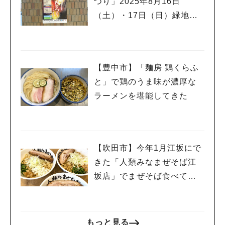
つり」2025年8月16日
（土）・17日（日）緑地公
園駅ビル北側駐車場で！花
火や夜店も
【豊中市】「麺房 鶏くらふ
と」で鶏のうま味が濃厚な
ラーメンを堪能してきた
【吹田市】今年1月江坂にで
きた「人類みなまぜそば江
坂店」でまぜそば食べてき
た！
もっと見る