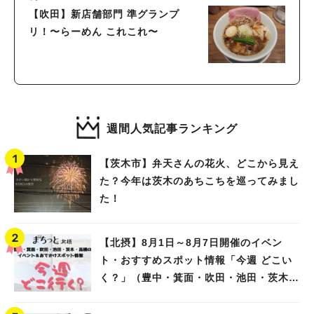
【吹田】新店舗部門 準グランプ
リ！〜らーめん これこれ〜
週間人気記事ランキング
【茨木市】弁天さんの花火、どこから見え
た？今年は茨木のあちこちを巡ってみまし
た！
【北摂】8月1日～8月7日開催のイベン
ト・おすすめスポット情報「今週 どこい
く？」（豊中・箕面・吹田・池田・茨木・
高槻）