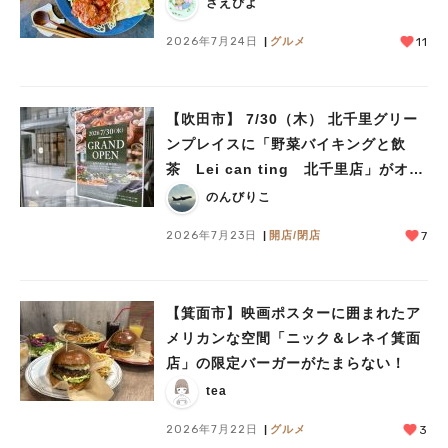
さえぴよ
2026年7月24日
グルメ
11
【吹田市】 7/30（木） 北千里グリー
ンプレイスに「野菜バイキングと飲
茶 Lei can ting 北千里店」がオー
プン予定！
のんびりこ
2026年7月23日
開店/閉店
7
【箕面市】映画ポスターに囲まれたア
メリカンな空間「ニック＆レネイ箕面
店」の限定バーガーがたまらない！
tea
2026年7月22日
グルメ
3