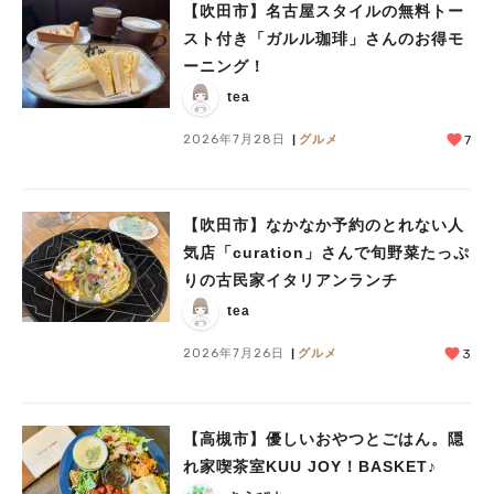
【吹田市】名古屋スタイルの無料トー
スト付き「ガルル珈琲」さんのお得モ
ーニング！
tea
2026年7月28日
グルメ
7
【吹田市】なかなか予約のとれない人
気店「curation」さんで旬野菜たっぷ
りの古民家イタリアンランチ
tea
2026年7月26日
グルメ
3
人気のキーワード
#今週どこいく？
#自然とふれあう
#ランチ
#カフェ
#まとめ
#教えたい／教えて投稿記事
#大阪学院大 商品開発プロジェクト
【高槻市】優しいおやつとごはん。隠
#あなたはどっち？
れ家喫茶室KUU JOY！BASKET♪