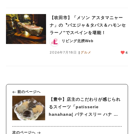
【吹田市】「メソン アスタマニャー
ナ」の〝パエジャ＆タパス＆ハモンセ
ラーノ”でスペインを堪能！
リビング北摂Web
2026年7月18日
グルメ
4
前のページへ
【豊中】店主のこだわりが感じられ
るスイーツ「patisserie
hanahana( パティスリー ハナ ハ
ナ)」
次のページへ