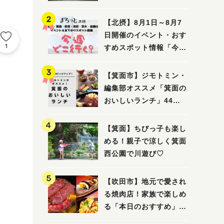
ってみました！
【北摂】8月1日～8月7
日開催のイベント・おす
1
すめスポット情報「今週
どこいく？」（豊中・箕
面・吹田・池田・茨木・
【箕面市】ジモトミン・
高槻）
編集部オススメ「箕面の
おいしいランチ」44
選 〜おしゃれな人気店
から穴場まで！〜
【箕面】ちびっ子も楽し
める！親子で涼しく箕面
西公園で川遊び♡
【吹田市】地元で愛され
る焼肉店！家族で楽しめ
る「本日のおすすめ」で
大満足の焼肉時間