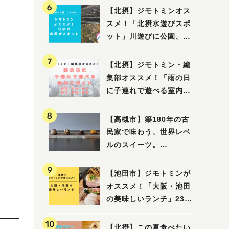
【北摂】ジモトミンオス
スメ！「北摂水遊びスポ
ット」川遊びに公園、プ
ールも！（豊中・箕面・
吹田・茨木・高槻）
【北摂】ジモトミン・編
集部オススメ！「雨の日
に子連れで遊べる室内ス
ポット」まとめ（高槻・
箕面・吹田・豊中・茨
【高槻市】築180年の古
木・池田）
民家で味わう、世界レベ
ルのスイーツ。
「HALO,（アロ）」が7
月3日にオープン！（教
【池田市】ジモトミンが
えたい/教えて）
オススメ！「大阪・池田
の美味しいランチ」23
選
【北摂】この夏食べたい