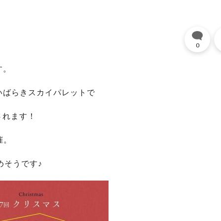
0
す。
のいばらきスカイパレットで
催されます！
催。
めそうです♪