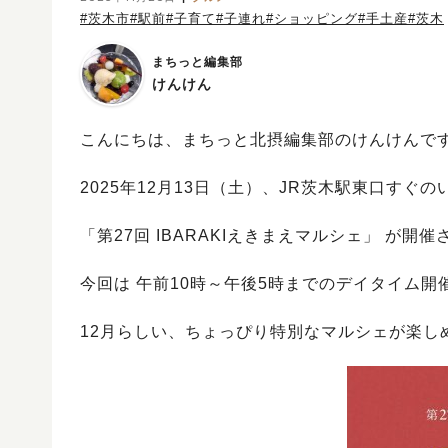
#茨木市
#駅前
#子育て
#子連れ
#ショッピング
#手土産
#茨木
まちっと編集部
けんけん
こんにちは、まちっと北摂編集部のけんけんで
2025年12月13日（土）、JR茨木駅東口すぐ
「第27回 IBARAKIえきまえマルシェ」 が開
今回は 午前10時～午後5時までのデイタイム開
12月らしい、ちょっぴり特別なマルシェが楽し