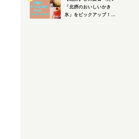
「北摂のおいしいかき
氷」をピックアップ！
（茨木・豊中・吹田・箕
面・池田）