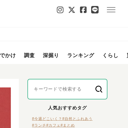
でかけ
調査
深掘り
ランキング
くらし
人気おすすめタグ
#今週どこいく？
#自然とふれあう
#ランチ
#カフェ
#まとめ