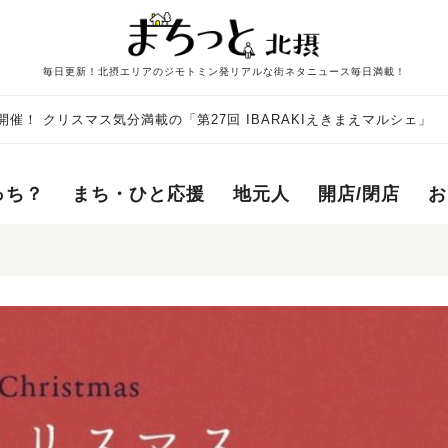
毎日更新！北摂エリアのジモトミン発リアルな街ネタニュース毎日満載！
開催！ クリスマス気分満載の「第27回 IBARAKIえきまえマルシェ」
っち？
まち・ひと応援
地元人
開店/閉店
お