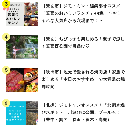
【箕面市】ジモトミン・編集部オススメ
「箕面のおいしいランチ」44選 〜おし
ゃれな人気店から穴場まで！〜
【箕面】ちびっ子も楽しめる！親子で涼し
く箕面西公園で川遊び♡
【吹田市】地元で愛される焼肉店！家族で
楽しめる「本日のおすすめ」で大満足の焼
肉時間
【北摂】ジモトミンオススメ！「北摂水遊
びスポット」川遊びに公園、プールも！
（豊中・箕面・吹田・茨木・高槻）