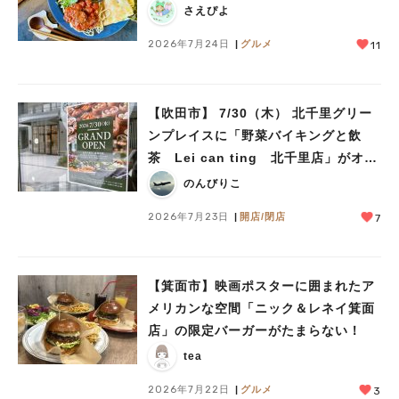
さえぴよ
2026年7月24日
グルメ
11
【吹田市】 7/30（木） 北千里グリー
ンプレイスに「野菜バイキングと飲
茶 Lei can ting 北千里店」がオー
プン予定！
のんびりこ
2026年7月23日
開店/閉店
7
【箕面市】映画ポスターに囲まれたア
メリカンな空間「ニック＆レネイ箕面
店」の限定バーガーがたまらない！
tea
2026年7月22日
グルメ
3