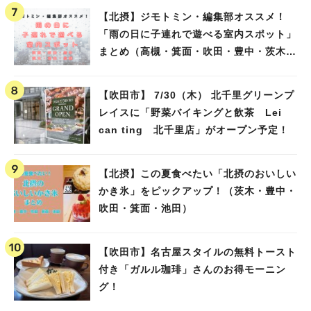
【北摂】ジモトミン・編集部オススメ！
「雨の日に子連れで遊べる室内スポット」
まとめ（高槻・箕面・吹田・豊中・茨木・
池田）
【吹田市】 7/30（木） 北千里グリーンプ
レイスに「野菜バイキングと飲茶 Lei
can ting 北千里店」がオープン予定！
【北摂】この夏食べたい「北摂のおいしい
かき氷」をピックアップ！（茨木・豊中・
吹田・箕面・池田）
【吹田市】名古屋スタイルの無料トースト
付き「ガルル珈琲」さんのお得モーニン
グ！