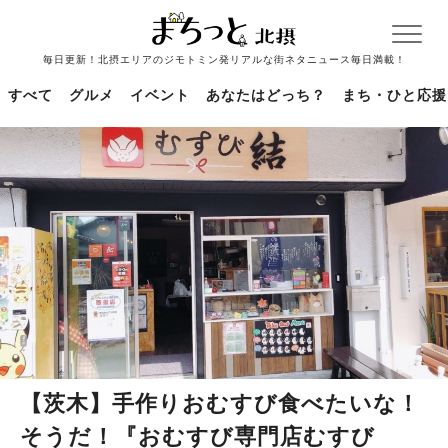
毎日更新！北摂エリアのジモトミン発リアルな街ネタニュース毎日満載！
すべて
グルメ
イベント
あなたはどっち？
まち・ひと応援
【茨木】手作りおむすび食べたいな！
そうだ！『おむすび専門店むすび