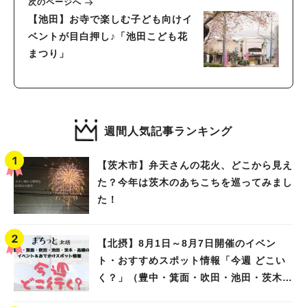
次のページへ
【池田】お寺で楽しむ子ども向けイ
ベントが目白押し♪「池田こども花
まつり」
週間人気記事ランキング
【茨木市】弁天さんの花火、どこから見え
た？今年は茨木のあちこちを巡ってみまし
た！
【北摂】8月1日～8月7日開催のイベン
ト・おすすめスポット情報「今週 どこい
く？」（豊中・箕面・吹田・池田・茨木・
高槻）