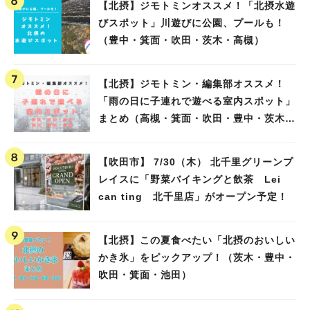
【北摂】ジモトミンオススメ！「北摂水遊
びスポット」川遊びに公園、プールも！
（豊中・箕面・吹田・茨木・高槻）
【北摂】ジモトミン・編集部オススメ！
「雨の日に子連れで遊べる室内スポット」
まとめ（高槻・箕面・吹田・豊中・茨木・
池田）
【吹田市】 7/30（木） 北千里グリーンプ
レイスに「野菜バイキングと飲茶 Lei
can ting 北千里店」がオープン予定！
【北摂】この夏食べたい「北摂のおいしい
かき氷」をピックアップ！（茨木・豊中・
吹田・箕面・池田）