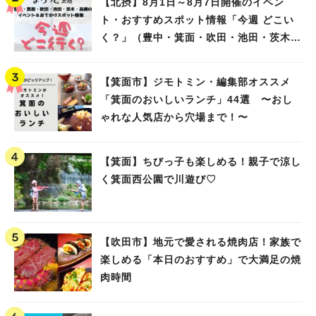
【北摂】8月1日～8月7日開催のイベン
ト・おすすめスポット情報「今週 どこい
く？」（豊中・箕面・吹田・池田・茨木・
高槻）
【箕面市】ジモトミン・編集部オススメ
「箕面のおいしいランチ」44選 〜おし
ゃれな人気店から穴場まで！〜
【箕面】ちびっ子も楽しめる！親子で涼し
く箕面西公園で川遊び♡
【吹田市】地元で愛される焼肉店！家族で
楽しめる「本日のおすすめ」で大満足の焼
肉時間