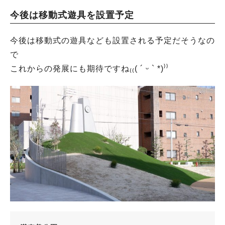
今後は移動式遊具を設置予定
今後は移動式の遊具なども設置される予定だそうなの
で
これからの発展にも期待ですね₍₍( ´ ᵕ ` *)⁾⁾