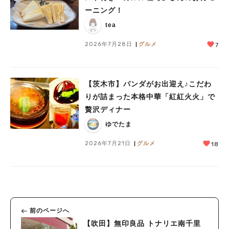
ーニング！
tea
2026年7月28日
グルメ
7
【茨木市】パンダがお出迎え♪こだわ
りが詰まった本格中華「紅紅火火」で
贅沢ディナー
ゆでたま
2026年7月21日
グルメ
18
前のページへ
【吹田】無印良品 トナリエ南千里