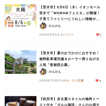
【茨木市】8月6日（木）イオンモール
茨木で「WOMAMフェスタ」が開催！
子育てファミリーにうれしい情報やプ
レゼントがいっぱい♪
けんけん
2026年8月2日
イベント
1
【茨木市】夏のおでかけにおすすめ！
無料駐車場完備＆ローラー滑り台が大
人気「彩都西公園」
けんけん
2026年7月30日
まち・ひと応援
3
【吹田市】名古屋スタイルの無料トー
スト付き「ガルル珈琲」さんのお得モ