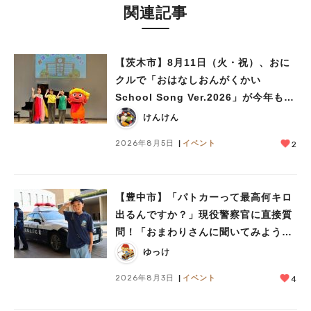
関連記事
【茨木市】8月11日（火・祝）、おに
クルで「おはなしおんがくかい
人気のキーワード
School Song Ver.2026」が今年も開
#今週どこいく？
#自然とふれあう
#ランチ
#カフェ
#まとめ
催！テーマは「学校」♪
けんけん
#教えたい／教えて投稿記事
#大阪学院大 商品開発プロジェクト
2026年8月5日
イベント
2
#あなたはどっち？
【豊中市】「パトカーって最高何キロ
出るんですか？」現役警察官に直接質
問！「おまわりさんに聞いてみよう」
に参加しました
ゆっけ
2026年8月3日
イベント
4