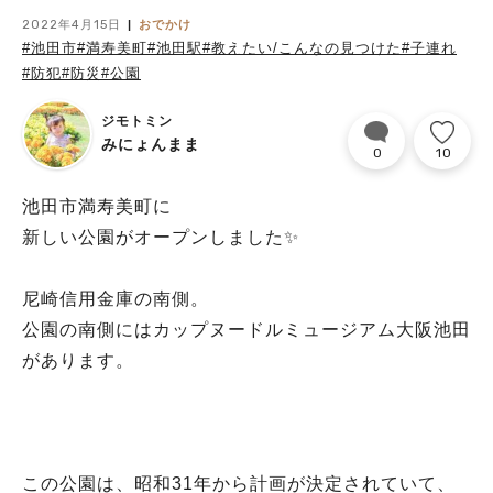
2022年4月15日
おでかけ
#池田市
#満寿美町
#池田駅
#教えたい/こんなの見つけた
#子連れ
#防犯
#防災
#公園
ジモトミン
みにょんまま
0
10
池田市満寿美町に
新しい公園がオープンしました✨
尼崎信用金庫の南側。
公園の南側にはカップヌードルミュージアム大阪池田
があります。
この公園は、昭和31年から計画が決定されていて、