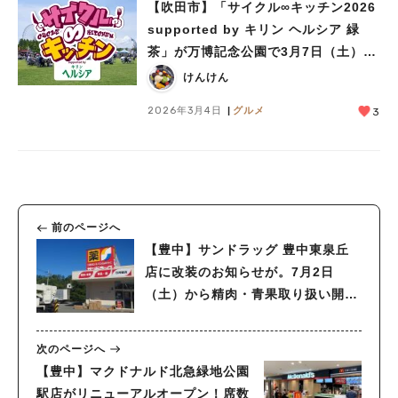
【吹田市】「サイクル∞キッチン2026
supported by キリン ヘルシア 緑
茶」が万博記念公園で3月7日（土）、
8日（日）に開催！
けんけん
2026年3月4日
グルメ
3
前のページへ
【豊中】サンドラッグ 豊中東泉丘
店に改装のお知らせが。7月2日
（土）から精肉・青果取り扱い開始
のようです！
次のページへ
【豊中】マクドナルド北急緑地公園
駅店がリニューアルオープン！席数