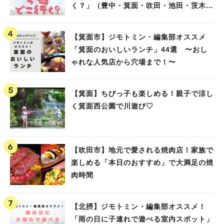
く？」（豊中・箕面・吹田・池田・茨木・
高槻）
【箕面市】ジモトミン・編集部オススメ
「箕面のおいしいランチ」44選 〜おし
ゃれな人気店から穴場まで！〜
【箕面】ちびっ子も楽しめる！親子で涼し
く箕面西公園で川遊び♡
【吹田市】地元で愛される焼肉店！家族で
楽しめる「本日のおすすめ」で大満足の焼
肉時間
【北摂】ジモトミン・編集部オススメ！
「雨の日に子連れで遊べる室内スポット」