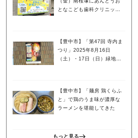
（金）南桜塚にあんどうお
となこども歯科クリニック
が開院するみたい
【豊中市】「第47回 寺内ま
つり」2025年8月16日
（土）・17日（日）緑地公
園駅ビル北側駐車場で！花
火や夜店も
人気のキーワード
#今週どこいく？
#自然とふれあう
#ランチ
#カフェ
#まとめ
【豊中市】「麺房 鶏くらふ
#教えたい／教えて投稿記事
#大阪学院大 商品開発プロジェクト
と」で鶏のうま味が濃厚な
#あなたはどっち？
ラーメンを堪能してきた
もっと見る