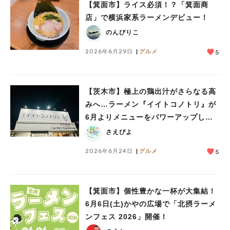
【箕面市】ライス必須！？「箕面商
店」で横浜家系ラーメンデビュー！
のんびりこ
2026年6月29日
グルメ
5
【茨木市】極上の鶏出汁がさらなる高
みへ…ラーメン『イイトコノトリ』が
6月よりメニューをパワーアップして
います！
さえぴよ
2026年6月24日
グルメ
5
【箕面市】個性豊かな一杯が大集結！
6月6日(土)かやの広場で「北摂ラーメ
ンフェス 2026」開催！