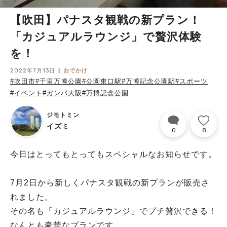
【吹田】パナスタ観戦の新プラン！
「カジュアルラウンジ」で贅沢体験
を！
2022年7月13日
おでかけ
#吹田市
#千里万博公園
#公園東口駅
#万博記念公園駅
#スポーツ
#イベント
#ガンバ大阪
#万博記念公園
ジモトミン
イズミ
0
8
今日はとってもとってもスペシャルなお知らせです。
7月2日から新しくパナスタ観戦の新プランが販売さ
れました。
その名も「カジュアルラウンジ」でプチ贅沢できる！
なんとも豪華なプランです。