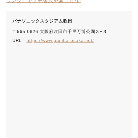
ウンジ」でプチ贅沢を楽しもう!
パナソニックスタジアム吹田
〒565-0826 大阪府吹田市千里万博公園３−３
URL：
https://www.gamba-osaka.net/
人気のキーワード
#今週どこいく？
#自然とふれあう
#ランチ
#カフェ
#まとめ
#教えたい／教えて投稿記事
#大阪学院大 商品開発プロジェクト
#あなたはどっち？