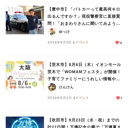
【豊中市】「パトカーって最高何キロ
出るんですか？」現役警察官に直接質
問！「おまわりさんに聞いてみよう」
に参加しました
ゆっけ
2026年8月3日
イベント
4
【茨木市】8月6日（木）イオンモール
茨木で「WOMAMフェスタ」が開催！
子育てファミリーにうれしい情報やプ
レゼントがいっぱい♪
けんけん
2026年8月2日
イベント
1
【吹田市】9月23日（水・祝）までの
計27日間！万博記念公園で「万博夏ま