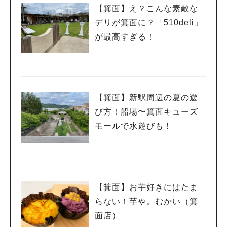
【箕面】え？こんな素敵な
デリが箕面に？「510deli」
が最高すぎる！
【箕面】新駅周辺の夏の遊
び方！船場〜箕面キューズ
モールで水遊びも！
【箕面】お芋好きにはたま
らない！芋や。むかい（箕
面店）