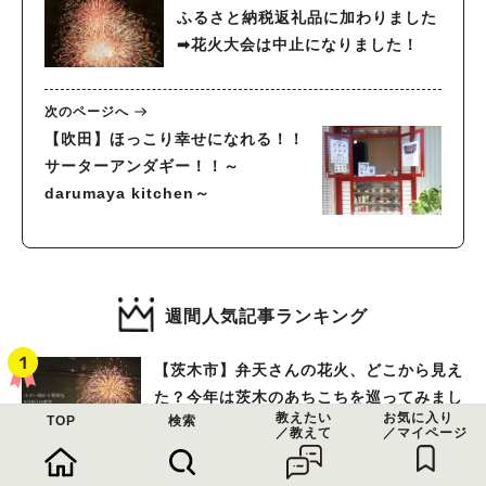
ふるさと納税返礼品に加わりました
➡花火大会は中止になりました！
次のページへ
【吹田】ほっこり幸せになれる！！
サーターアンダギー！！～
darumaya kitchen～
週間人気記事ランキング
【茨木市】弁天さんの花火、どこから見え
た？今年は茨木のあちこちを巡ってみまし
教えたい
お気に入り
TOP
検索
た！
／教えて
／マイページ