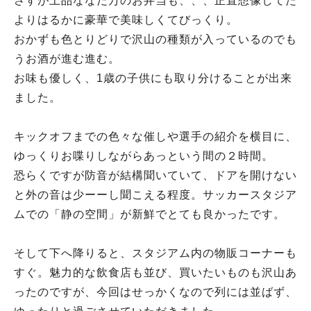
さすが上品ななだ万のお弁当も、、、正直想像してた
よりはるかに豪華で美味しくてびっくり。
おかずも色とりどりで沢山の種類が入っているのでも
うお酒が進む進む。
お味も優しく、1歳の子供にも取り分けることが出来
ました。
キックオフまでの色々な催しや選手の紹介を横目に、
ゆっくりお喋りしながらあっという間の２時間。
恐らくですが防音が結構聞いていて、ドアを開けない
と外の音は少ーーし聞こえる程度。サッカースタジア
ムでの「静の空間」が新鮮でとても良かったです。
そして下へ降りると、スタジアム内の物販コーナーも
すぐ。魅力的な飲食店も並び、買いたいものも沢山あ
ったのですが、今回はせっかくなので列には並ばず、