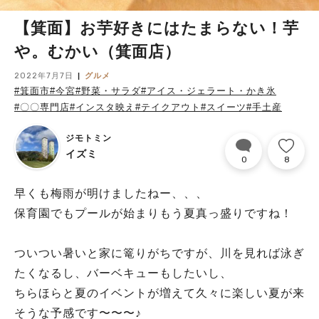
【箕面】お芋好きにはたまらない！芋
や。むかい（箕面店）
2022年7月7日
グルメ
#箕面市
#今宮
#野菜・サラダ
#アイス・ジェラート・かき氷
#〇〇専門店
#インスタ映え
#テイクアウト
#スイーツ
#手土産
ジモトミン
イズミ
0
8
早くも梅雨が明けましたねー、、、
保育園でもプールが始まりもう夏真っ盛りですね！
ついつい暑いと家に篭りがちですが、川を見れば泳ぎ
たくなるし、バーベキューもしたいし、
ちらほらと夏のイベントが増えて久々に楽しい夏が来
そうな予感です〜〜〜♪