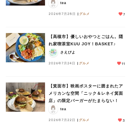
tea
2026年7月28日
グルメ
7
【高槻市】優しいおやつとごはん。隠
れ家喫茶室KUU JOY！BASKET♪
さえぴよ
2026年7月24日
グルメ
11
【箕面市】映画ポスターに囲まれたア
メリカンな空間「ニック＆レネイ箕面
店」の限定バーガーがたまらない！
tea
2026年7月22日
グルメ
3