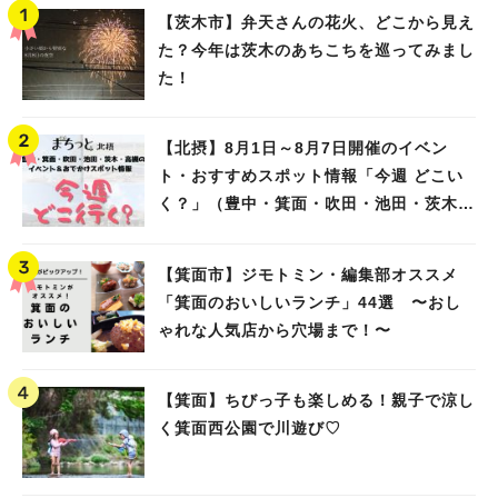
【茨木市】弁天さんの花火、どこから見え
た？今年は茨木のあちこちを巡ってみまし
た！
【北摂】8月1日～8月7日開催のイベン
ト・おすすめスポット情報「今週 どこい
く？」（豊中・箕面・吹田・池田・茨木・
高槻）
【箕面市】ジモトミン・編集部オススメ
「箕面のおいしいランチ」44選 〜おし
ゃれな人気店から穴場まで！〜
【箕面】ちびっ子も楽しめる！親子で涼し
く箕面西公園で川遊び♡