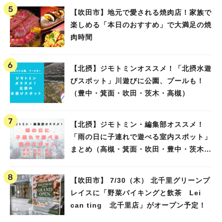
【吹田市】地元で愛される焼肉店！家族で
楽しめる「本日のおすすめ」で大満足の焼
肉時間
【北摂】ジモトミンオススメ！「北摂水遊
びスポット」川遊びに公園、プールも！
（豊中・箕面・吹田・茨木・高槻）
【北摂】ジモトミン・編集部オススメ！
「雨の日に子連れで遊べる室内スポット」
まとめ（高槻・箕面・吹田・豊中・茨木・
池田）
【吹田市】 7/30（木） 北千里グリーンプ
レイスに「野菜バイキングと飲茶 Lei
can ting 北千里店」がオープン予定！