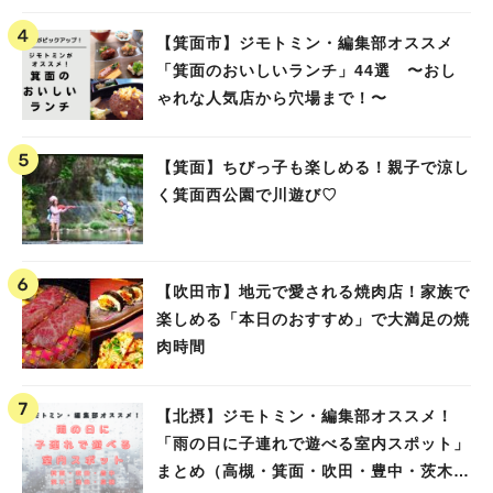
高槻）
【箕面市】ジモトミン・編集部オススメ
「箕面のおいしいランチ」44選 〜おし
ゃれな人気店から穴場まで！〜
【箕面】ちびっ子も楽しめる！親子で涼し
く箕面西公園で川遊び♡
【吹田市】地元で愛される焼肉店！家族で
楽しめる「本日のおすすめ」で大満足の焼
肉時間
【北摂】ジモトミン・編集部オススメ！
「雨の日に子連れで遊べる室内スポット」
まとめ（高槻・箕面・吹田・豊中・茨木・