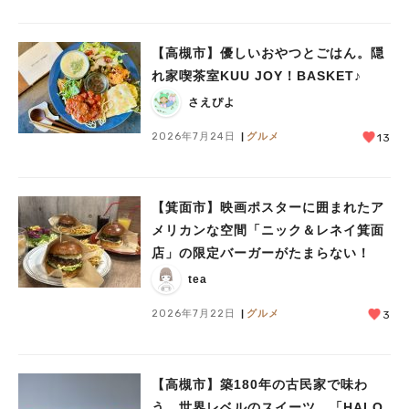
【高槻市】優しいおやつとごはん。隠
れ家喫茶室KUU JOY！BASKET♪
さえぴよ
2026年7月24日
グルメ
13
【箕面市】映画ポスターに囲まれたア
メリカンな空間「ニック＆レネイ箕面
店」の限定バーガーがたまらない！
tea
2026年7月22日
グルメ
3
【高槻市】築180年の古民家で味わ
う、世界レベルのスイーツ。「HALO,