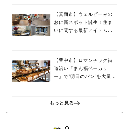
【箕面市】ウェルビーみの
おに新スポット誕生！住ま
いに関する最新アイテムが
見て触れるHDC BOXに行っ
てみた＜PR＞
【豊中市】ロマンチック街
道沿い「まん福ベーカリ
ー」で”明日のパン”を大量ゲ
ット
もっと見る