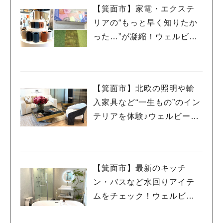
【箕面市】家電・エクステ
リアの“もっと早く知りたか
った…”が凝縮！ウェルビー
みのお HDC BOX＜PR＞
【箕面市】北欧の照明や輸
入家具など“一生もの”のイン
テリアを体験♪ウェルビーみ
のお HDC BOX＜PR＞
人気のキーワード
#今週どこいく？
#自然とふれあう
#ランチ
#カフェ
#まとめ
#教えたい／教えて投稿記事
#大阪学院大 商品開発プロジェクト
【箕面市】最新のキッチ
#あなたはどっち？
ン・バスなど水回りアイテ
ムをチェック！ウェルビー
みのお HDC BOX＜PR＞