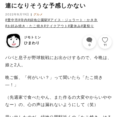
連になりそうな予感しかない
2022年8月19日
グルメ
#豊中市
#寺内
#緑地公園駅
#アイス・ジェラート・かき氷
#お好み焼き・たこ焼き
#テイクアウト
#夏休み
#夏祭り
ジモトミン
ひまわり
0
11
パパと息子が野球観戦にお出かけするので、今晩は、
娘と2人。
晩ご飯、「何がいい？」って聞いたら「たこ焼き
―！」
（先週家で食べたやん、また作るの大変やからいやや
なー）の、心の声は漏れないようにして（笑）