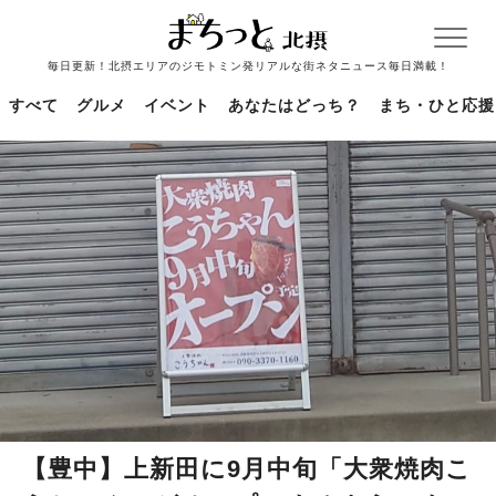
毎日更新！北摂エリアのジモトミン発リアルな街ネタニュース毎日満載！
すべて
グルメ
イベント
あなたはどっち？
まち・ひと応援
【豊中】上新田に9月中旬「大衆焼肉こ