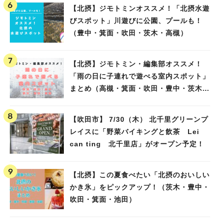
【北摂】ジモトミンオススメ！「北摂水遊
びスポット」川遊びに公園、プールも！
（豊中・箕面・吹田・茨木・高槻）
【北摂】ジモトミン・編集部オススメ！
「雨の日に子連れで遊べる室内スポット」
まとめ（高槻・箕面・吹田・豊中・茨木・
池田）
【吹田市】 7/30（木） 北千里グリーンプ
レイスに「野菜バイキングと飲茶 Lei
can ting 北千里店」がオープン予定！
【北摂】この夏食べたい「北摂のおいしい
かき氷」をピックアップ！（茨木・豊中・
吹田・箕面・池田）