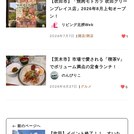
【吹田市】「焼肉モトカラ 吹田グリー
ンプレイス店」2026年8月上旬オープ
ン！
リビング北摂Web
2026年7月7日
開店/閉店
1
【茨木市】市場で愛される「喫茶V」
でボリューム満点の定食ランチ！
のんびりこ
2026年6月27日
グルメ
5
前のページへ
【吹田】イベント終了！！ すいた