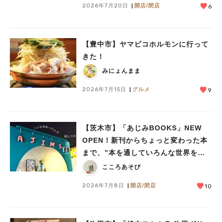
2026年7月20日
開店/閉店
6
【豊中市】ヤマビコホルモンに行って
きた！
みにょんまま
2026年7月15日
グルメ
9
【茨木市】「あじみBOOKS」NEW
OPEN！新刊からちょっと変わった本
まで、”本を通していろんな世界をあ
じみする” 本屋さん
こころあそび
人気のキーワード
2026年7月8日
開店/閉店
10
#今週どこいく？
#自然とふれあう
#ランチ
#カフェ
#まとめ
#教えたい／教えて投稿記事
#大阪学院大 商品開発プロジェクト
#あなたはどっち？