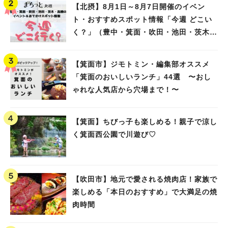
【北摂】8月1日～8月7日開催のイベン
ト・おすすめスポット情報「今週 どこい
く？」（豊中・箕面・吹田・池田・茨木・
高槻）
【箕面市】ジモトミン・編集部オススメ
「箕面のおいしいランチ」44選 〜おし
ゃれな人気店から穴場まで！〜
【箕面】ちびっ子も楽しめる！親子で涼し
く箕面西公園で川遊び♡
【吹田市】地元で愛される焼肉店！家族で
楽しめる「本日のおすすめ」で大満足の焼
肉時間