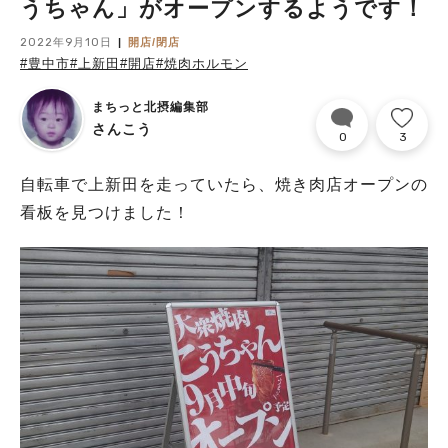
うちゃん」がオープンするようです！
2022年9月10日
開店/閉店
#豊中市
#上新田
#開店
#焼肉ホルモン
まちっと北摂編集部
さんこう
0
3
自転車で上新田を走っていたら、焼き肉店オープンの
看板を見つけました！