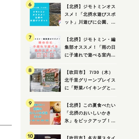
【北摂】ジモトミンオス
スメ！「北摂水遊びスポ
ット」川遊びに公園、プ
ールも！（豊中・箕面・
吹田・茨木・高槻）
【北摂】ジモトミン・編
集部オススメ！「雨の日
に子連れで遊べる室内ス
ポット」まとめ（高槻・
箕面・吹田・豊中・茨
【吹田市】 7/30（木）
木・池田）
北千里グリーンプレイス
に「野菜バイキングと飲
茶 Lei can ting 北千
里店」がオープン予定！
【北摂】この夏食べたい
「北摂のおいしいかき
氷」をピックアップ！
（茨木・豊中・吹田・箕
面・池田）
【吹田市】名古屋スタイ