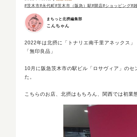
#茨木市
#永代町
#茨木市（阪急）駅
#開店
#ショッピング
#
まちっと北摂編集部
こんちゃん
2022年は北摂に「トナリエ南千里アネックス
「無印良品」
10月に阪急茨木市の駅ビル「ロサヴィア」のセ
た。
こちらのお店、北摂はもちろん、関西では初業態