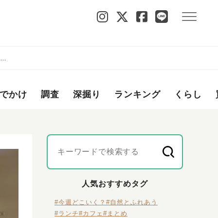
0」
でかけ
調査
深掘り
ランキング
くらし
人気おすすめタグ
#今週どこいく？
#自然とふれあう
#ランチ
#カフェ
#まとめ