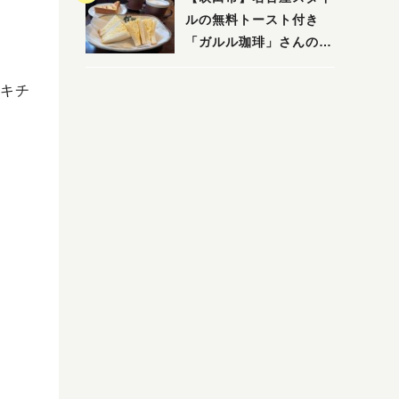
ルの無料トースト付き
「ガルル珈琲」さんのお
得モーニング！
キチ