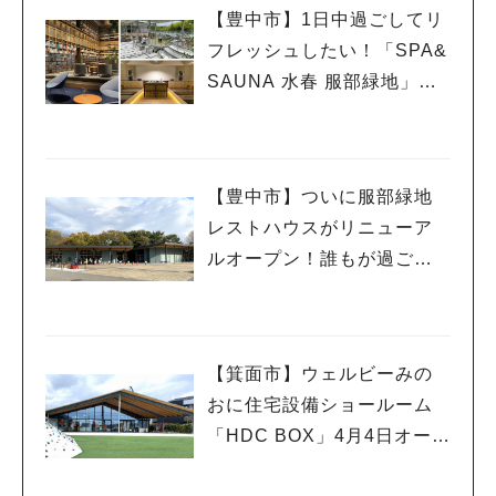
【豊中市】1日中過ごしてリ
フレッシュしたい！「SPA&
SAUNA 水春 服部緑地」、
ついに6月5日オープン！
【豊中市】ついに服部緑地
レストハウスがリニューア
人気のキーワード
ルオープン！誰もが過ごし
#今週どこいく？
#自然とふれあう
#ランチ
#カフェ
#まとめ
#教えたい／教えて投稿記事
#大阪学院大 商品開発プロジェクト
やすい憩いの場所に
#あなたはどっち？
【箕面市】ウェルビーみの
おに住宅設備ショールーム
「HDC BOX」4月4日オープ
ン！オープニングイベント