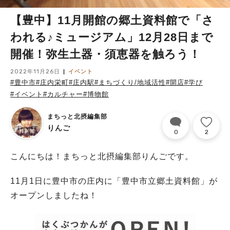
【豊中】11月開館の郷土資料館で「さ
われる♪ミュージアム」12月28日まで
開催！弥生土器・須恵器を触ろう！
2022年11月26日
イベント
#豊中市
#庄内栄町
#庄内駅
#まちづくり/地域活性
#開店
#学び
#イベント
#カルチャー
#博物館
まちっと北摂編集部
りんご
0
2
こんにちは！まちっと北摂編集部りんごです。
11月1日に豊中市の庄内に「豊中市立郷土資料館」が
オープンしましたね！