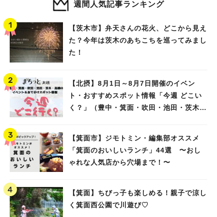
週間人気記事ランキング
【茨木市】弁天さんの花火、どこから見え
た？今年は茨木のあちこちを巡ってみまし
た！
【北摂】8月1日～8月7日開催のイベン
ト・おすすめスポット情報「今週 どこい
く？」（豊中・箕面・吹田・池田・茨木・
高槻）
【箕面市】ジモトミン・編集部オススメ
「箕面のおいしいランチ」44選 〜おし
ゃれな人気店から穴場まで！〜
【箕面】ちびっ子も楽しめる！親子で涼し
く箕面西公園で川遊び♡