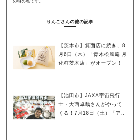
の頃の私です。
りんごさんの他の記事
【茨木市】箕面店に続き、8
月6日（木）「青木松風庵 月
化粧茨木店」がオープン！
【池田市】JAXA宇宙飛行
士・大西卓哉さんがやって
くる！7月18日（土）「アマ
チュア無線フェスティバ
ル」で講演