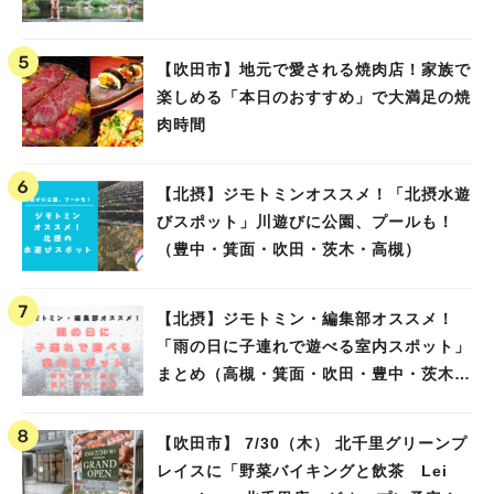
【吹田市】地元で愛される焼肉店！家族で
楽しめる「本日のおすすめ」で大満足の焼
肉時間
【北摂】ジモトミンオススメ！「北摂水遊
びスポット」川遊びに公園、プールも！
（豊中・箕面・吹田・茨木・高槻）
【北摂】ジモトミン・編集部オススメ！
「雨の日に子連れで遊べる室内スポット」
まとめ（高槻・箕面・吹田・豊中・茨木・
池田）
【吹田市】 7/30（木） 北千里グリーンプ
レイスに「野菜バイキングと飲茶 Lei