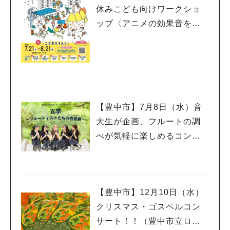
休みこども向けワークショ
ップ〈アニメの効果音を作
ろう！〉（無料/先着順）
【豊中市】7月8日（水）音
大生が企画、フルートの調
べが気軽に楽しめるコンサ
ート！（無料・予約不要/豊
中市立文化芸術センター）
【豊中市】12月10日（水）
クリスマス・ゴスペルコン
サート！！（豊中市立ロー