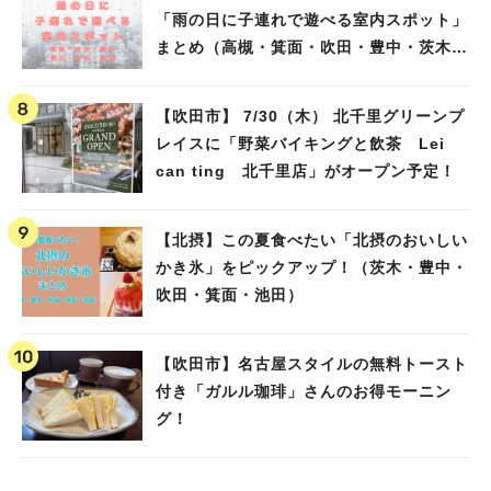
「雨の日に子連れで遊べる室内スポット」
まとめ（高槻・箕面・吹田・豊中・茨木・
池田）
【吹田市】 7/30（木） 北千里グリーンプ
レイスに「野菜バイキングと飲茶 Lei
can ting 北千里店」がオープン予定！
【北摂】この夏食べたい「北摂のおいしい
かき氷」をピックアップ！（茨木・豊中・
吹田・箕面・池田）
【吹田市】名古屋スタイルの無料トースト
付き「ガルル珈琲」さんのお得モーニン
グ！