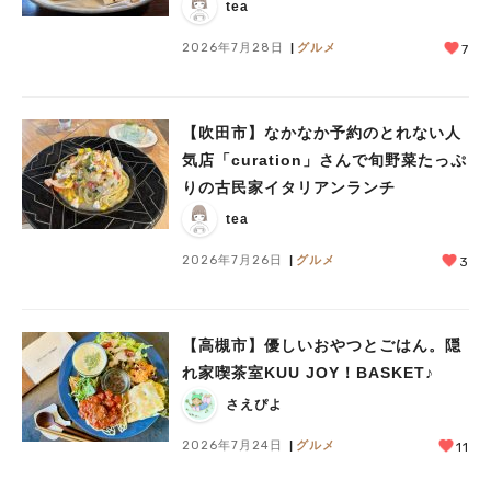
tea
2026年7月28日
グルメ
7
【吹田市】なかなか予約のとれない人
人気のキーワード
気店「curation」さんで旬野菜たっぷ
#今週どこいく？
#自然とふれあう
#ランチ
#カフェ
#まとめ
りの古民家イタリアンランチ
#教えたい／教えて投稿記事
#大阪学院大 商品開発プロジェクト
tea
#あなたはどっち？
2026年7月26日
グルメ
3
【高槻市】優しいおやつとごはん。隠
れ家喫茶室KUU JOY！BASKET♪
さえぴよ
2026年7月24日
グルメ
11