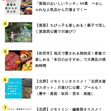
「箕面のおいしいランチ」44選 〜おし
ゃれな人気店から穴場まで！〜
【箕面】ちびっ子も楽しめる！親子で涼し
く箕面西公園で川遊び♡
【吹田市】地元で愛される焼肉店！家族で
楽しめる「本日のおすすめ」で大満足の焼
肉時間
【北摂】ジモトミンオススメ！「北摂水遊
びスポット」川遊びに公園、プールも！
（豊中・箕面・吹田・茨木・高槻）
【北摂】ジモトミン・編集部オススメ！