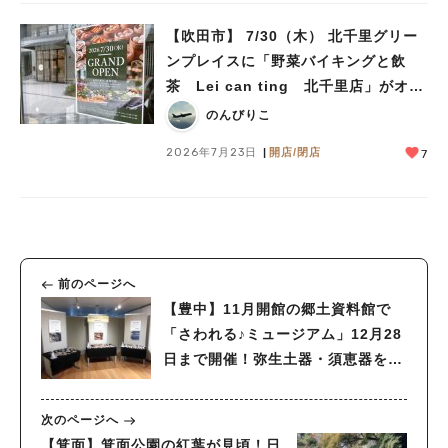
【吹田市】 7/30（木） 北千里グリー
ンプレイスに「野菜バイキングと飲
茶 Lei can ting 北千里店」がオー
プン予定！
のんびりこ
2026年7月23日
開店/閉店
7
前のページへ
【豊中】11月開館の郷土資料館で
「さわれる♪ミュージアム」12月28
日まで開催！弥生土器・須恵器を触
ろう！
次のページへ
【箕面】箕面公園の紅葉が見頃！日