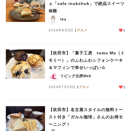
ェ「cafe inukshuk」で絶品スイーツ
体験
tea
2026年8月5日
グルメ
1
【吹田市】「菓子工房 tomo Me（ト
モミー）」のふわふわシフォンケーキ
＆マフィンで幸せいっぱい☆
リビング北摂Web
2026年7月29日
グルメ
1
【吹田市】名古屋スタイルの無料トー
スト付き「ガルル珈琲」さんのお得モ
ーニング！