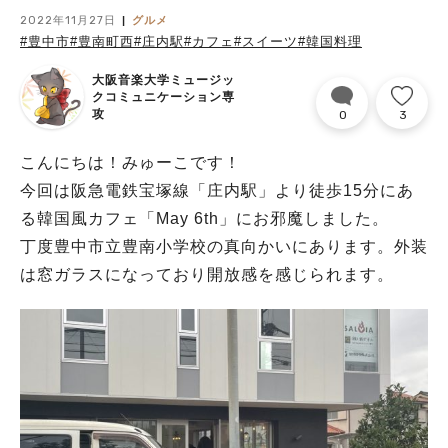
2022年11月27日
グルメ
#豊中市
#豊南町西
#庄内駅
#カフェ
#スイーツ
#韓国料理
大阪音楽大学ミュージッ
クコミュニケーション専
攻
0
3
みゅーこ
こんにちは！みゅーこです！
今回は阪急電鉄宝塚線「庄内駅」より徒歩15分にあ
る韓国風カフェ「May 6th」にお邪魔しました。
丁度豊中市立豊南小学校の真向かいにあります。外装
は窓ガラスになっており開放感を感じられます。