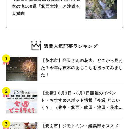
本の滝100選「箕面大滝」と滝道も
大満喫
週間人気記事ランキング
【茨木市】弁天さんの花火、どこから見え
た？今年は茨木のあちこちを巡ってみまし
た！
【北摂】8月1日～8月7日開催のイベン
ト・おすすめスポット情報「今週 どこい
く？」（豊中・箕面・吹田・池田・茨木・
高槻）
【箕面市】ジモトミン・編集部オススメ