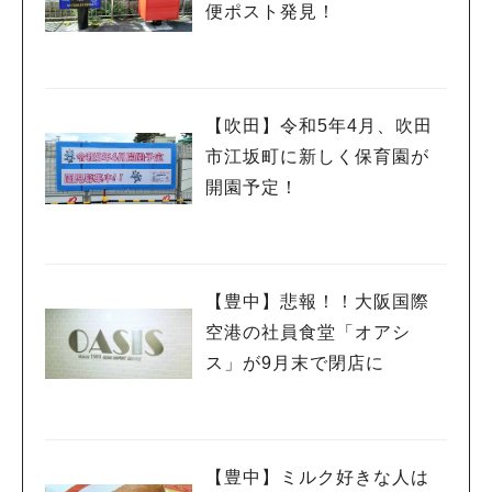
便ポスト発見！
【吹田】令和5年4月、吹田
人気のキーワード
市江坂町に新しく保育園が
#今週どこいく？
#自然とふれあう
#ランチ
#カフェ
#まとめ
#教えたい／教えて投稿記事
#大阪学院大 商品開発プロジェクト
開園予定！
#あなたはどっち？
【豊中】悲報！！大阪国際
空港の社員食堂「オアシ
ス」が9月末で閉店に
【豊中】ミルク好きな人は