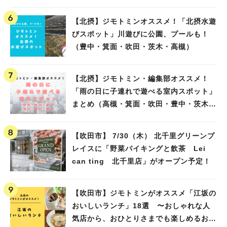
【北摂】ジモトミンオススメ！「北摂水遊
びスポット」川遊びに公園、プールも！
（豊中・箕面・吹田・茨木・高槻）
【北摂】ジモトミン・編集部オススメ！
「雨の日に子連れで遊べる室内スポット」
まとめ（高槻・箕面・吹田・豊中・茨木・
池田）
【吹田市】 7/30（木） 北千里グリーンプ
レイスに「野菜バイキングと飲茶 Lei
can ting 北千里店」がオープン予定！
【吹田市】ジモトミンがオススメ「江坂の
おいしいランチ」18選 〜おしゃれな人
気店から、おひとりさまでも楽しめるお店