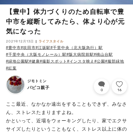
【豊中】体力づくりのため自転車で豊
中市を縦断してみたら、体より心が元
気になった
2021年12月13日
ライフスタイル
#豊中市
#吹田市
#江坂駅
#千里中央（北大阪急行）駅
#千里中央（大阪モノレール）駅
#阪大病院前駅
#桃山台駅
#緑地公園駅
#健康
#撮影スポット
#インスタ映え
#公園
#服部緑地
#紅葉
ジモトミン
パピコ親子
0
16
ここ最近、なかなか遠出をすることもできず、みなさ
ん、ストレスたまりますよね。
かといって、近場をウォーキングしたり、家でエクサ
サイズしたりということもなく、ストレス以上に体の