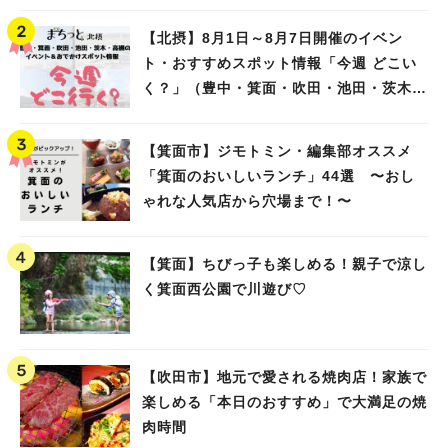
【北摂】8月1日～8月7日開催のイベン
ト・おすすめスポット情報「今週 どこい
く？」（豊中・箕面・吹田・池田・茨木・
高槻）
【箕面市】ジモトミン・編集部オススメ
「箕面のおいしいランチ」44選 〜おし
ゃれな人気店から穴場まで！〜
【箕面】ちびっ子も楽しめる！親子で涼し
く箕面西公園で川遊び♡
【吹田市】地元で愛される焼肉店！家族で
楽しめる「本日のおすすめ」で大満足の焼
肉時間