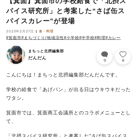
【箕面】箕面市の学校給食で「北摂ス
パイス研究所」と考案した“さば缶ス
パイスカレー”が登場
2023年2月27日
食・料理
#箕面市
#まちづくり/地域活性
#小学校
#中学校
#料理
#カレー
まちっと北摂編集部
だんだん
0
6
こんにちは！まちっと北摂編集部だんだんです。
学校の給食で「あげパン」が出る日はウキウキだった
ワタシ。
箕面市では、箕面商工会議所とのコラボメニューとし
て、
「北摂スパイス研究所」と考案した“さば缶スパイス