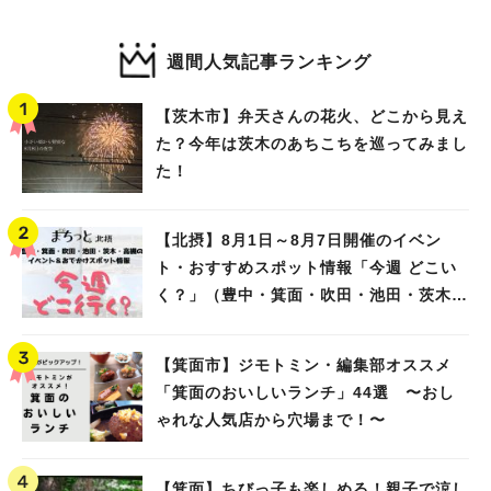
週間人気記事ランキング
【茨木市】弁天さんの花火、どこから見え
た？今年は茨木のあちこちを巡ってみまし
た！
【北摂】8月1日～8月7日開催のイベン
ト・おすすめスポット情報「今週 どこい
く？」（豊中・箕面・吹田・池田・茨木・
高槻）
【箕面市】ジモトミン・編集部オススメ
「箕面のおいしいランチ」44選 〜おし
ゃれな人気店から穴場まで！〜
【箕面】ちびっ子も楽しめる！親子で涼し