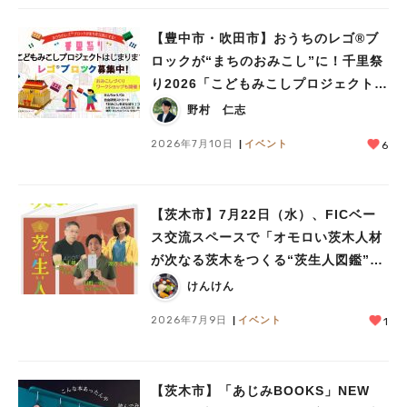
【豊中市・吹田市】おうちのレゴ®ブ
ロックが“まちのおみこし”に！千里祭
り2026「こどもみこしプロジェクト」
が始まります！！
野村 仁志
2026年7月10日
イベント
6
【茨木市】7月22日（水）、FICベー
ス交流スペースで「オモロい茨木人材
が次なる茨木をつくる“茨生人図鑑”」
が開催！
けんけん
2026年7月9日
イベント
1
人気のキーワード
#今週どこいく？
#自然とふれあう
#ランチ
#カフェ
#まとめ
#教えたい／教えて投稿記事
#大阪学院大 商品開発プロジェクト
【茨木市】「あじみBOOKS」NEW