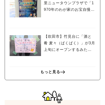
里ニュータウンプラザで「1
970年のわが家のお宝自慢大
会」開催！
【吹田市】竹見台に「酒と
肴 麦々（ばくばく）」が3月
上旬にオープンするみた
い！
もっと見る