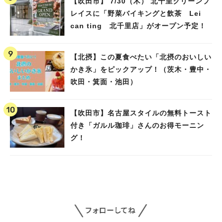
【吹田市】 7/30（木） 北千里グリーンプ
レイスに「野菜バイキングと飲茶 Lei
can ting 北千里店」がオープン予定！
【北摂】この夏食べたい「北摂のおいしい
かき氷」をピックアップ！（茨木・豊中・
吹田・箕面・池田）
【吹田市】名古屋スタイルの無料トースト
付き「ガルル珈琲」さんのお得モーニン
グ！