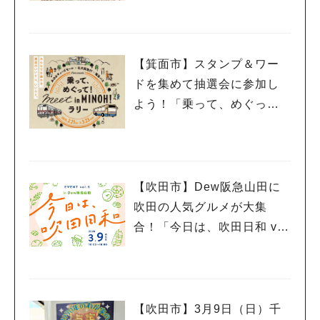
ル 2025」3月20日（祝・
木）千里山コミュニティー
センターで開催
【箕面市】スタンプ＆ワー
ドを集めて抽選会に参加し
よう！「乗って、めぐっ
て！meet in MINOH！ラリ
ー」3月23日（日）まで開催
中
【吹田市】Dew阪急山田に
吹田の人気グルメが大集
合！「今日は、吹田日和 vo
l.5」3月9日（日）開催
【吹田市】3月9日（日）千