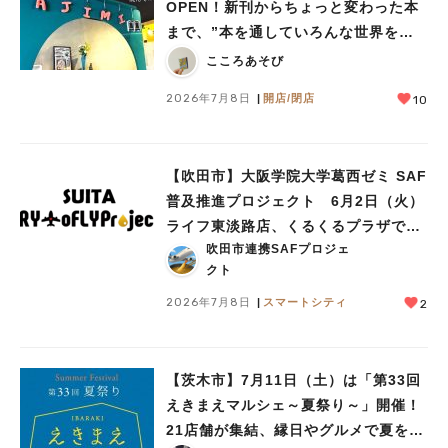
#あなたはどっち？
OPEN！新刊からちょっと変わった本
まで、”本を通していろんな世界をあ
じみする” 本屋さん
こころあそび
2026年7月8日
開店/閉店
10
【吹田市】大阪学院大学葛西ゼミ SAF
普及推進プロジェクト 6月2日（火）
ライフ東淡路店、くるくるプラザで見
吹田市連携SAFプロジェ
学会を実施
クト
2026年7月8日
スマートシティ
2
【茨木市】7月11日（土）は「第33回
えきまえマルシェ～夏祭り～」開催！
21店舗が集結、縁日やグルメで夏を満