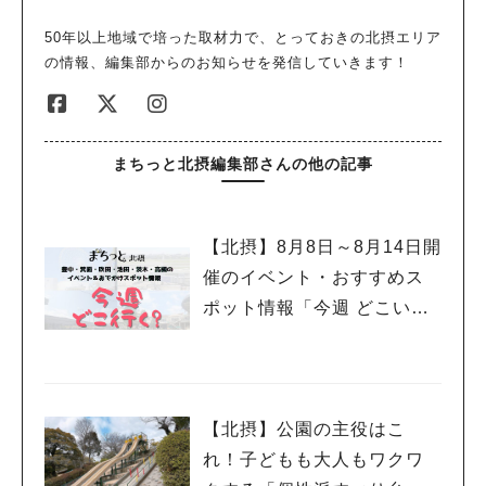
50年以上地域で培った取材力で、とっておきの北摂エリア
の情報、編集部からのお知らせを発信していきます！
まちっと北摂編集部さんの他の記事
【北摂】8月8日～8月14日開
催のイベント・おすすめス
ポット情報「今週 どこい
く？」（豊中・箕面・吹
田・池田・茨木・高槻）
【北摂】公園の主役はこ
れ！子どもも大人もワクワ