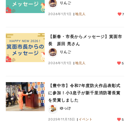
りんご
2026年1月1日
地元人
7
【新春・市長からメッセージ】箕面市
長 原田 亮さん
りんご
2026年1月1日
地元人
5
【豊中市】令和7年度防火作品表彰式
に参加！小3息子が新千里消防署長賞
を受賞しました
ゆっけ
2025年11月13日
イベント
5