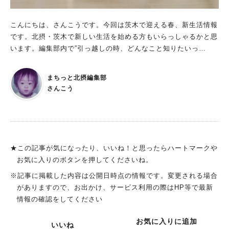
こんにちは、さんこうです。今回は茨木で迎える春、新生活情報
です。北摂・茨木で新しい生活を始める方もいらっしゃるかと思
います。編集部内で”引っ越しの時、どんなこと知りたいっ
け？”という話をして、出てきたのが ー市役所、実は駐車場の場
所がわからないのが困った。 ーごみの捨て方は地域によって全
まちっと北摂編集部
然違う。 ー病院。やっぱり近所にどんな病院があるかは把握し
さんこう
ておきたい。 ーグルメ、ショッピング情報は調べたいよね。 新
しく生活を始める人はもちろん、ゴミの捨て方などは在住者も知
っておきたいところ。まとめてみました！
★この記事が気になったり、いいね！と思ったらハートマークや
お気に入りのボタンを押してくださいね。
※記事に掲載した内容は公開日時点の情報です。変更される場合
がありますので、お出かけ、サービス利用の際はHP等で最新
情報の確認をしてください
お気に入りに追加
いいね