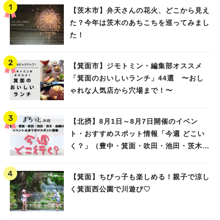
【茨木市】弁天さんの花火、どこから見え
た？今年は茨木のあちこちを巡ってみまし
た！
【箕面市】ジモトミン・編集部オススメ
「箕面のおいしいランチ」44選 〜おし
ゃれな人気店から穴場まで！〜
【北摂】8月1日～8月7日開催のイベン
ト・おすすめスポット情報「今週 どこい
く？」（豊中・箕面・吹田・池田・茨木・
高槻）
【箕面】ちびっ子も楽しめる！親子で涼し
く箕面西公園で川遊び♡