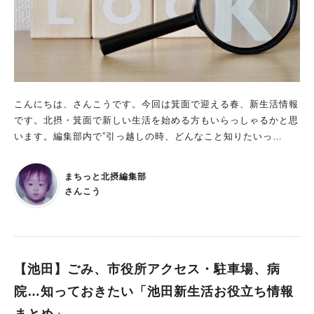
こんにちは、さんこうです。今回は箕面で迎える春、新生活情報
です。北摂・箕面で新しい生活を始める方もいらっしゃるかと思
います。編集部内で”引っ越しの時、どんなこと知りたいっ
け？”という話をして、出てきたのが ー市役所、実は駐車場の場
所がわからないのが困った。 ーごみの捨て方は地域によって全
まちっと北摂編集部
然違う。 ー病院。やっぱり近所にどんな病院があるかは把握し
さんこう
ておきたい。 ーグルメ、ショッピング情報は調べたいよね。 新
しく生活を始める人はもちろん、ゴミの捨て方などは在住者も知
っておきたいところ。まとめてみました！
【池田】ごみ、市役所アクセス・駐車場、病
院…知っておきたい「池田新生活お役立ち情報