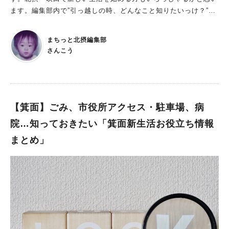
ます。編集部内で”引っ越しの時、どんなこと知りたいっけ？”と
いう話をして、出てきたのが ー市役所、実は駐車場の場所がわ
からないのが困った。 ーごみの捨て方は地域によって全然違
まちっと北摂編集部
う。 ー病院。やっぱり近所にどんな病院があるかは把握してお
さんこう
きたい。 ーグルメ、ショッピング情報は調べたいよね。 新しく
生活を始める人はもちろん、ゴミの捨て方などは在住者も知って
おきたいところ。まとめてみました！
【箕面】ごみ、市役所アクセス・駐車場、病
院…知っておきたい「箕面新生活お役立ち情報
まとめ」