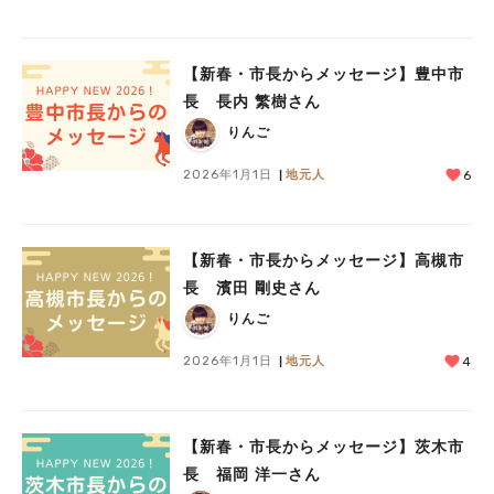
人気のキーワード
【新春・市長からメッセージ】豊中市
#今週どこいく？
#自然とふれあう
#ランチ
#カフェ
#まとめ
長 長内 繁樹さん
#教えたい／教えて投稿記事
#大阪学院大 商品開発プロジェクト
りんご
#あなたはどっち？
2026年1月1日
地元人
6
【新春・市長からメッセージ】高槻市
長 濱田 剛史さん
りんご
2026年1月1日
地元人
4
【新春・市長からメッセージ】茨木市
長 福岡 洋一さん