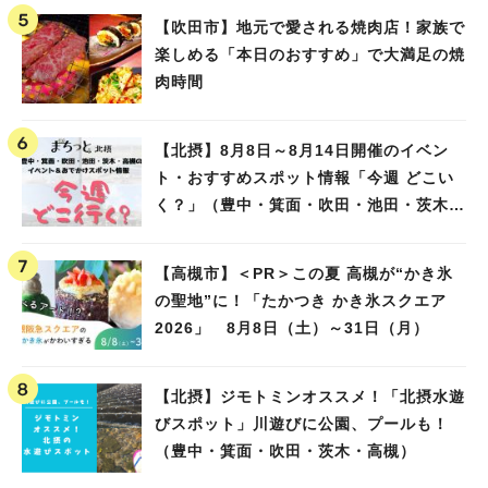
【吹田市】地元で愛される焼肉店！家族で
楽しめる「本日のおすすめ」で大満足の焼
肉時間
【北摂】8月8日～8月14日開催のイベン
ト・おすすめスポット情報「今週 どこい
く？」（豊中・箕面・吹田・池田・茨木・
高槻）
【高槻市】＜PR＞この夏 高槻が“かき氷
の聖地”に！「たかつき かき氷スクエア
2026」 8月8日（土）～31日（月）
【北摂】ジモトミンオススメ！「北摂水遊
びスポット」川遊びに公園、プールも！
（豊中・箕面・吹田・茨木・高槻）