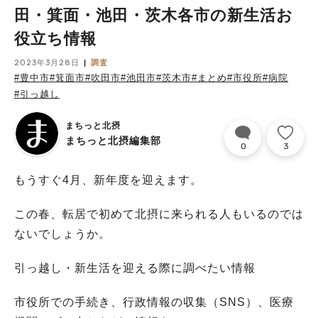
田・箕面・池田・茨木各市の新生活お
役立ち情報
2023年3月28日
調査
#豊中市
#箕面市
#吹田市
#池田市
#茨木市
#まとめ
#市役所
#病院
#引っ越し
まちっと北摂
まちっと北摂編集部
0
3
もうすぐ4月、新年度を迎えます。
この春、転居で初めて北摂に来られる人もいるのでは
ないでしょうか。
引っ越し・新生活を迎える際に調べたい情報
市役所での手続き、行政情報の収集（SNS）、医療