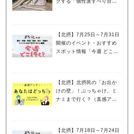
クする「個性派すべり台」
を集めてみました
【北摂】7月25日～7月31日
開催のイベント・おすすめ
スポット情報「今週 どこい
く？」（豊中・箕面・吹
田・池田・茨木・高槻）
【北摂】北摂民の「お出か
けの壁」！ぶっちゃけ、ミ
ナミまで行く？（直感アン
サー あなたはどっち？）
【北摂】7月18日～7月24日