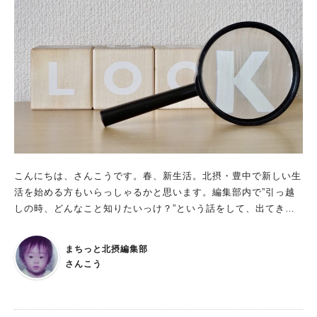
こんにちは、さんこうです。春、新生活。北摂・豊中で新しい生
活を始める方もいらっしゃるかと思います。編集部内で”引っ越
しの時、どんなこと知りたいっけ？”という話をして、出てきた
のが ー市役所、実は駐車場の場所がわからないのが困った。 ー
ごみ捨て、実は４月から回収日が変わるところもあるみたい。
まちっと北摂編集部
ー病院。やっぱり近所にどんな病院があるかは把握しておきた
さんこう
い。 ーグルメ、ショッピング情報は調べたいよね。 新しく生活
を始める人はもちろん、ゴミ捨て回収日の変更等は在住者も知っ
ておきたいところ。まとめてみました！