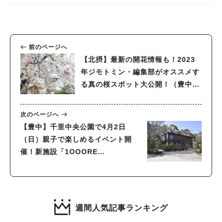
前のページへ
【北摂】最新の開花情報も！2023
年ジモトミン・編集部がオススメす
る真の桜スポット大公開！（豊中・
箕面・吹田・池田・茨木）
次のページへ
【豊中】千里中央公園で4月2日
（日）親子で楽しめるイベント開
催！新施設「1OOORE
SCENES（センリシーンズ）」は3
月30日（木）オープン
週間人気記事ランキング