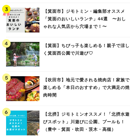
【箕面市】ジモトミン・編集部オススメ
「箕面のおいしいランチ」44選 〜おし
ゃれな人気店から穴場まで！〜
【箕面】ちびっ子も楽しめる！親子で涼し
く箕面西公園で川遊び♡
【吹田市】地元で愛される焼肉店！家族で
楽しめる「本日のおすすめ」で大満足の焼
肉時間
【北摂】ジモトミンオススメ！「北摂水遊
びスポット」川遊びに公園、プールも！
（豊中・箕面・吹田・茨木・高槻）