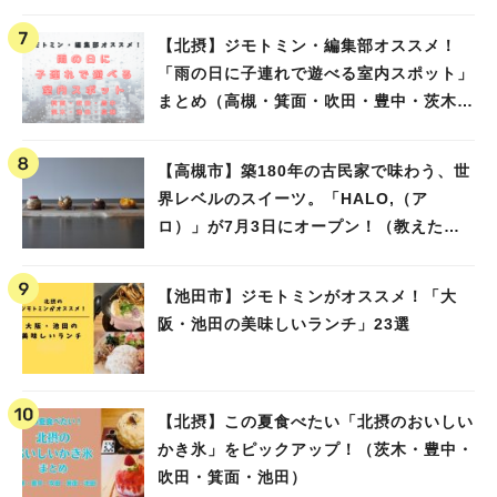
【北摂】ジモトミン・編集部オススメ！
「雨の日に子連れで遊べる室内スポット」
まとめ（高槻・箕面・吹田・豊中・茨木・
池田）
【高槻市】築180年の古民家で味わう、世
界レベルのスイーツ。「HALO,（ア
ロ）」が7月3日にオープン！（教えたい/
教えて）
【池田市】ジモトミンがオススメ！「大
阪・池田の美味しいランチ」23選
【北摂】この夏食べたい「北摂のおいしい
かき氷」をピックアップ！（茨木・豊中・
吹田・箕面・池田）