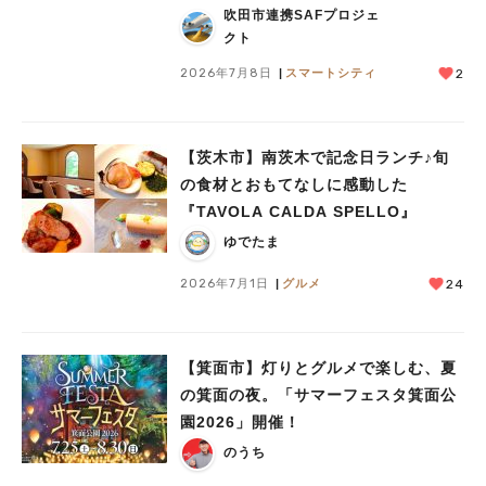
吹田市連携SAFプロジェ
学会を実施
人気のキーワード
クト
#今週どこいく？
#自然とふれあう
#ランチ
#カフェ
#まとめ
2026年7月8日
スマートシティ
2
#教えたい／教えて投稿記事
#大阪学院大 商品開発プロジェクト
#あなたはどっち？
【茨木市】南茨木で記念日ランチ♪旬
の食材とおもてなしに感動した
『TAVOLA CALDA SPELLO』
ゆでたま
2026年7月1日
グルメ
24
【箕面市】灯りとグルメで楽しむ、夏
の箕面の夜。「サマーフェスタ箕面公
園2026」開催！
のうち