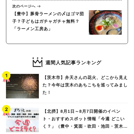
次のページへ
【豊中】豚骨ラーメンの〆はゴマ団
子？子どもはガチャガチャ無料？
「ラーメン工房あ」
週間人気記事ランキング
【茨木市】弁天さんの花火、どこから見え
た？今年は茨木のあちこちを巡ってみまし
た！
【北摂】8月1日～8月7日開催のイベン
ト・おすすめスポット情報「今週 どこい
く？」（豊中・箕面・吹田・池田・茨木・
高槻）