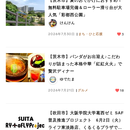
【茨木市】夏のおでかけにおすすめ！
無料駐車場完備＆ローラー滑り台が大
人気「彩都西公園」
けんけん
2026年7月30日
まち・ひと応援
3
【茨木市】パンダがお出迎え♪こだわ
りが詰まった本格中華「紅紅火火」で
贅沢ディナー
ゆでたま
2026年7月21日
グルメ
18
【吹田市】大阪学院大学葛西ゼミ SAF
普及推進プロジェクト 6月2日（火）
ライフ東淡路店、くるくるプラザで見