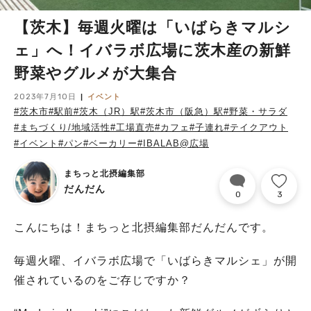
【茨木】毎週火曜は「いばらきマルシ
ェ」へ！イバラボ広場に茨木産の新鮮
野菜やグルメが大集合
2023年7月10日
イベント
#茨木市
#駅前
#茨木（JR）駅
#茨木市（阪急）駅
#野菜・サラダ
#まちづくり/地域活性
#工場直売
#カフェ
#子連れ
#テイクアウト
#イベント
#パン
#ベーカリー
#IBALAB@広場
まちっと北摂編集部
だんだん
0
3
こんにちは！まちっと北摂編集部だんだんです。
毎週火曜、イバラボ広場で「いばらきマルシェ」が開
催されているのをご存じですか？