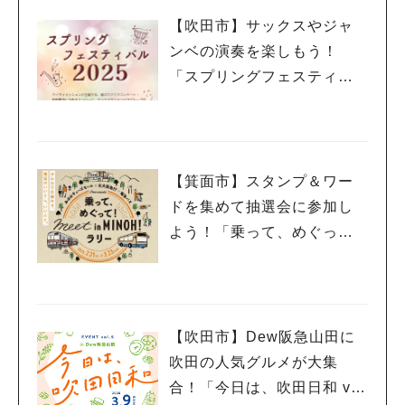
【吹田市】サックスやジャ
ンベの演奏を楽しもう！
「スプリングフェスティバ
ル 2025」3月20日（祝・
木）千里山コミュニティー
センターで開催
【箕面市】スタンプ＆ワー
ドを集めて抽選会に参加し
よう！「乗って、めぐっ
て！meet in MINOH！ラリ
ー」3月23日（日）まで開催
中
【吹田市】Dew阪急山田に
吹田の人気グルメが大集
合！「今日は、吹田日和 vo