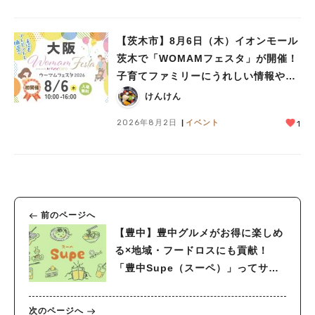
【茨木市】8月6日（木）イオンモール
茨木で「WOMAMフェスタ」が開催！
子育てファミリーにうれしい情報やプ
レゼントがいっぱい♪
けんけん
2026年8月2日
イベント
1
前のページへ
【豊中】豊中グルメがお得に楽しめ
る×地域・フードロスにも貢献！
「豊中Supe（スーペ）」ってサー
ビス知ってる？
次のページへ