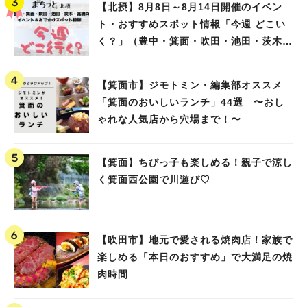
【北摂】8月8日～8月14日開催のイベン
ト・おすすめスポット情報「今週 どこい
く？」（豊中・箕面・吹田・池田・茨木・
高槻）
【箕面市】ジモトミン・編集部オススメ
「箕面のおいしいランチ」44選 〜おし
ゃれな人気店から穴場まで！〜
【箕面】ちびっ子も楽しめる！親子で涼し
く箕面西公園で川遊び♡
【吹田市】地元で愛される焼肉店！家族で
楽しめる「本日のおすすめ」で大満足の焼
肉時間