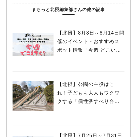
#教えたい／教えて投稿記事
#大阪学院大 商品開発プロジェクト
すよ！ メニューや、予約など詳細は「SEN℃」のホームページ
まちっと北摂編集部さんの他の記事
#あなたはどっち？
で確認してくださいね！ コミュニティスペース「LABO（ラ
ボ）」 管理事務所の倉庫だった建物は、コミュニティスペース
「LABO」へ。 地域の住民たちが千里中央公園の色を見つけ、建
【北摂】8月8日～8月14日開
物の周りをペイント。 普段から、パークコミュニケーターが常
催のイベント・おすすめス
駐して 公園の活性や公園の使い方、アイデアを一緒に相談しま
しょう！という施設。 まさにOpen：すべての人に開かれてい
ポット情報「今週 どこい
て、新しい活動やつながりを生み出し広げる場所。 アーバンリ
く？」（豊中・箕面・吹
サーチが手掛けた公園グッズ「TINY GARDEN PRODUCTS
田・池田・茨木・高槻）
（タイニーガーデン プロダクツ）」を販売していたりするので
お買い物気分で立ち寄って、パークコミュニケーターや、地域の
【北摂】公園の主役はこ
人とコミュニケーションをとるのもいいかもしれませんね！ ミ
ニショップ「LAWSON」 公園にお散歩やピクニックに来た時、
れ！子どもも大人もワクワ
あっ！飲み物買い忘れ！とかアルアルですよね？ ここなら、ピ
クする「個性派すべり台」
クニック準備、バッチリです！ そして驚きなのが、近畿地区で
を集めてみました
は初となるアバターが対応する、セルフレジオンリーのローソン
なんです！ その他の施設は・・・ 建物前の「GARDEN」には、
ハーブを育てるプランターが！ 「SEN℃」のメニューの一部と
なったり、「LABO」の食イベントや講座で利用されるよう。 施
【北摂】7月25日～7月31日