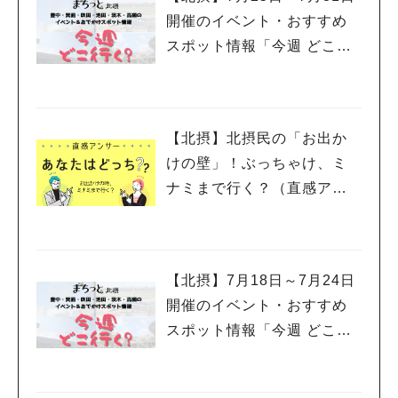
設の2階は、「SEN℃」のウェイティングスペース（今後地域の
開催のイベント・おすすめ
コミュニティとしての活用も予定されているようです） と、普
スポット情報「今週 どこい
段から公園を楽しみ、公園とつながり、そして地域・人とつなが
く？」（豊中・箕面・吹
る ３つの「O」が表現された素敵な施設でした！ ちなみに今日
は、オープニングイベントということで ペイントセレモニーが
田・池田・茨木・高槻）
開催されていました。 豊中市のゆるキャラ、マチカネワニくん
も見守る中、長内繫樹豊中市長や千里中央公園パートナーズのみ
【北摂】北摂民の「お出か
なさん そして地域の子どもたちが、アートボードに彩りを加え
けの壁」！ぶっちゃけ、ミ
ていました！ 千里中央公園、ますます行きたくなっちゃ
ナミまで行く？（直感アン
う・・・ 今日の千里中央公園は、花見にはベストな一日！ みん
サー あなたはどっち？）
な大好きローラー滑り台も、たくさんの子どもたちが遊んでいま
した！ 夏には水遊びや「カブトムシ」、秋の紅葉など一年を通
して楽しめる千里中央公園。 その公園と、地域の人と一緒に元
気になっていく「1OOORE SCENES」をこれからもチェックし
【北摂】7月18日～7月24日
たいと思います！
開催のイベント・おすすめ
スポット情報「今週 どこい
く？」（豊中・箕面・吹
田・池田・茨木・高槻）