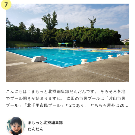
覧ください(関連記事一覧へリンク) 心・体・社会が元気にな
る、施設・イベントがどんどん生まれるって！ 令和2年4月に池
田土木事務所/公園課が発表した「服部緑地マネジメントプラン
（案）」で服部緑地が今後変化していくことを知り、追加情報を
今かと待ちわびていましたところ 今回発表されたのが大阪府ホ
ームページ内の公園紹介ぺージに掲出された、こちらの資料。
令和5年度から20年間の指定管理業務において 心・体・社会が元
気になる（ウェルネス）公園 「Hattori Well-being Park」をテ
ーマに 新しい「施設」と「イベント等のコンテンツ」の提供を
することで 人と自然が心地よく繋がる場、“サードプレイス”にな
れればという想いがあるそう。 2023年度（令和5年度）の間
に、さまざまな準備、整備を進めるようですよ！ ちなみ
に・・・ 【季節ごとの自然と触れ合いながら、自然と一緒にリ
ラックスできる「心のウェルネス」】 ●円形花壇 （マップ⑦）
こんにちは！まちっと北摂編集部だんだんです。 そろそろ各地
ここが・・・ イメージ画では、キッチンカー等も登場。芝生で
でプール開きが始まりますね。 吹田の市民プールは「片山市民
ゆっくりと団らんできそう。 ●レストハウス （マップ⑨） こ
プール」「北千里市民プール」と2つあり、 どちらも屋外は202
こが・・・ 開放感満載のレストスペースに。 ●東中央広場
3年7月1日（土）からオープンするみたいです！ 豊津駅近くの
（マップ⑧） ここが・・・ イメージ画では、マルシェイベント
「片山市民プール」 片山市民プールは、阪急「豊津駅」から徒
まちっと北摂編集部
でしょうか？街と公園と人の交流が生まれそう！ ●複合温浴施
歩8分ほど。片山公園に隣接しています。 年中利用可能な屋内プ
だんだん
設 （マップ②） ここに・・・ 緑地公園近隣に温浴施設、スー
ールと、夏期（7月～8月）のみオープンする屋外プールがありま