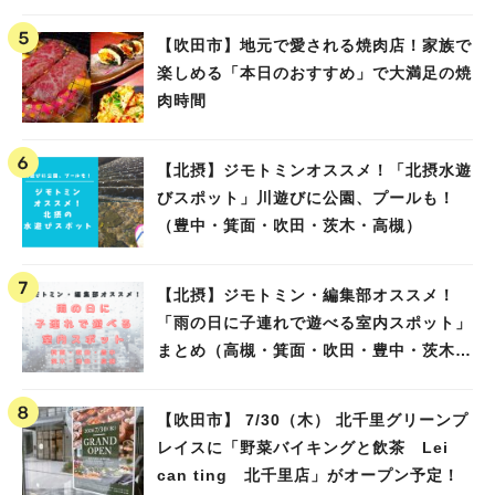
【吹田市】地元で愛される焼肉店！家族で
楽しめる「本日のおすすめ」で大満足の焼
肉時間
【北摂】ジモトミンオススメ！「北摂水遊
びスポット」川遊びに公園、プールも！
（豊中・箕面・吹田・茨木・高槻）
【北摂】ジモトミン・編集部オススメ！
「雨の日に子連れで遊べる室内スポット」
まとめ（高槻・箕面・吹田・豊中・茨木・
池田）
【吹田市】 7/30（木） 北千里グリーンプ
レイスに「野菜バイキングと飲茶 Lei
can ting 北千里店」がオープン予定！