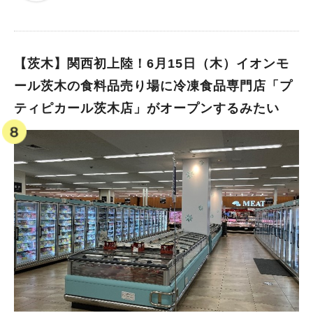
パー銭湯がなかったので、このニュースは本当にうれしい！ 高
す。 屋外には25メートルプール、50メートルプールがあり、の
頻度で通ってしまいそう。いなり山の竹林を眺めながらのお湯が
びのびと泳ぐことができます。 幼児用プールにはスライダーも
楽しめるかしら。 ●カフェ （マップ①） このあたりに・・・
あるので、親子で一緒に楽しめますね♪ 駐車場はありませんの
くつろぎのカフェスペースに。 子どもは「こどもの楽園」で、
で、公共交通機関を使うことをおすすめします。 利用条件の詳
【茨木】関西初上陸！6月15日（木）イオンモ
大人は「カフェ」で。一緒に楽しめそう！ 緑地公園駅から公園
細などは片山市民プールのホームページをご確認ください。 ■住
ール茨木の食料品売り場に冷凍食品専門店「プ
に続く緑道にもカフェがオープンするようです！ ●関西最大級
所：吹田市出口町31-1 ■電話番号：06-6388-4496 ■営業時間
ティピカール茨木店」がオープンするみたい
のアウトドアイベントや、いなりやまの竹を使ったライトアップ
（夏期：7月1日～8月31日） 【屋外】 平日：10：00～18：00
等のイベント 自然を感じ、心が豊かになるイベントが開催され
土日・祝日：9：00～18：00 ※入場は17：00まで。遊泳は17：
るようです！ 2022年も「集いの原っぱ」等で、イベントが開催
30まで。 【屋内】 平日：10：00～21：00 土日・祝日：9：00
されていましたが これまで以上に様々なジャンルのイベントが
～21：00 ■利用料金（夏期：7月1日～8月31日）2時間 一般： 3
増えるとうれしいですね 【誰もが健康に、多彩なスポーツにも
00円（2時間を超える場合、1時間ごとに150円追加） 中学生以
挑戦できる「体のウェルネス」】 ●スケボーパーク （マップ
下：150円（2時間を超える場合、1時間ごとに70円追加） ※吹
④） このあたりに・・・ 東京オリンピック後さらに人気とな
田市在住、在勤、在学の場合の料金 北千里駅近くの「北千里市
っている「スケートボード」 パークができて、名ボーダーが生
民プール」 北千里市民プールは阪急「北千里駅」から徒歩約13
まれるでしょうか？！ ●フットサルコート （マップ⑤） この
分。千里北公園内にあります。 屋外プールのみで、夏期（7月～
あたりに・・・ 服部緑地には、陸上競技場、人工芝サッカー場
8月）にオープンします。 50メートルプールのほか、子ども用プ
もありますが フットサルコートもできて、ますますサッカーの
ール、幼児用プールがあります。 小学生以下のお子さんが利用
盛り上がりが見えそう！ ●スケートボード、ノルディックウォ
できるスライダーもあるので、夏の水遊びスポットに最適ですね
ーキング等施設を活用したスクール開催 現在もサッカーや陸上
♪ 公園内ということもあり緑に囲まれているので、リラックスし