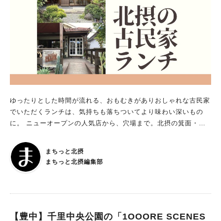
く、自然と共生しながら、より利用しやすい公園へと 生まれ変
毎日の献立の強い味方となってくれそうな新店舗に注目です！
わるようです。 この２年で大きく生まれ変わる予定の服部緑
地。 これまで以上に人と街と自然が繋がり、心行き交う場にな
っていく様子を これからも見守りたいと思います！
ゆったりとした時間が流れる、おもむきがありおしゃれな古民家
でいただくランチは、気持ちも落ちついてより味わい深いもの
に。 ニューオープンの人気店から、穴場まで。北摂の箕面・豊
中・吹田・茨木・池田エリアのジモトミンと編集部がオススメす
る、古民家でランチをいただけるカフェ、レストランを15店をご
まちっと北摂
紹介します。 緑あふれる庭園、レトロな雰囲気を残しながらリ
まちっと北摂編集部
ノベーションされ、より過ごしやすくなっている店内といった特
徴はもちろん、提供されるメニューも和食からカフェ飯まで多種
多様です。 喧騒を忘れ居心地のよさを感じられる、とっておき
のクラシック空間とランチをぜひ楽しんでくださいね！ ※内容
は取材時のものです。現在のメニュー・料金、営業時間について
【豊中】千里中央公園の「1OOORE SCENES