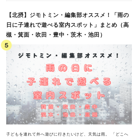
しゃれ！楽しい！茨木を満喫してくださいね。 ※情報は取材当
時のものです。最新情報はHP等でご確認ください ※2024年7月6
【北摂】ジモトミン・編集部オススメ！「雨の
日更新
日に子連れで遊べる室内スポット」まとめ（高
槻・箕面・吹田・豊中・茨木・池田）
子どもを連れて外へ遊びに行きたいけど、天気は雨。 「どこへ