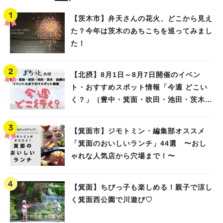
【茨木市】弁天さんの花火、どこから見え
た？今年は茨木のあちこちを巡ってみまし
た！
【北摂】8月1日～8月7日開催のイベン
ト・おすすめスポット情報「今週 どこい
く？」（豊中・箕面・吹田・池田・茨木・
高槻）
【箕面市】ジモトミン・編集部オススメ
「箕面のおいしいランチ」44選 〜おし
ゃれな人気店から穴場まで！〜
【箕面】ちびっ子も楽しめる！親子で涼し
く箕面西公園で川遊び♡