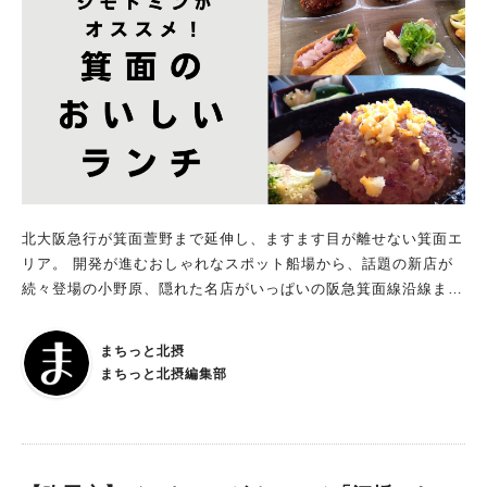
北大阪急行が箕面萱野まで延伸し、ますます目が離せない箕面エ
リア。 開発が進むおしゃれなスポット船場から、話題の新店が
続々登場の小野原、隠れた名店がいっぱいの阪急箕面線沿線まで
北摂地域に住む、関わるジモトミン、まちっと北摂編集部が実際
に食べてオススメする箕面のおいしいランチのお店44選！ 子連
まちっと北摂
れでもOKのお店、大人がゆったりくつろげるお店、駐車場情報
まちっと北摂編集部
など、ジモトミン独自の視点でオススメポイントを紹介します。
※メニュー・料金、営業時間等の内容は取材時のものです。 ※2
026年1月5日更新