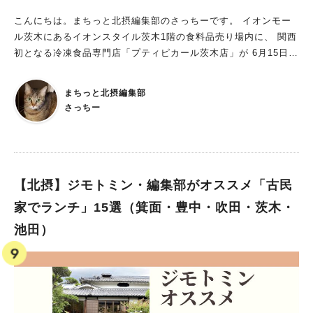
などの習い事、マラソン、オリエンテーリング等のイベントが開
ながら楽しめそうです。 千里北公園駐車場（有料）があります
催されている服部緑地ですが 老若男女が楽しめるスクール、イ
が、駐車台数に限りがあるので、 公共交通機関を使うことをお
こんにちは。まちっと北摂編集部のさっちーです。 イオンモー
ベントの選択肢が増えるのはうれしい。 【にぎわう、交流す
すすめします。 利用条件の詳細などは北千里市民プールのホー
ル茨木にあるイオンスタイル茨木1階の食料品売り場内に、 関西
る、憩う。誰もが利用しやすい場に「社会のウェルネス」】 ●体
ムページをご確認ください。 ■住所：吹田市藤白台5-5-2 ■電話
初となる冷凍食品専門店「プティピカール茨木店」が 6月15日
験型農園 （マップ⑥） おそらくここあたりに・・・ 自分で収
番号：06-6871-9202 ■営業時間（夏期：7月1日～8月31日） 平
（木）オープンするとの情報が入ってきました。 フランス国内
穫する作物は、おいしさひとしお。 そんな体験が服部緑地で出
日：10：00～18：00 土日・祝日：9：00～18：00 ※入場：1
で人気の冷凍食品専門店「ピカール」。 おいしさと品質にこだ
まちっと北摂編集部
来るようになるんですね！ ●誰もが利用しやすい遊具 （マッ
7：00まで。遊泳：17：30まで ■利用料金（夏期：7月1日～8月
わった本格的なフランス料理をはじめ、 日常使いもできる野菜
さっちー
プ⑪） こどもの楽園の奥のエリアでしょうか。 ●農園での収穫
31日）2時間 ◆一般： 300円（2時間を超える場合、1時間ごとに
やお肉、パンやデザートなども販売。 世界16カ国で店舗を展開
祭、地域特産品の販売マルシェ等のイベント その他、コンビニ
150円追加） ◆中学生以下：150円（2時間を超える場合、1時間
し、日本では東京に10店舗、神奈川に2店舗あるみたい。 お店の
エンスストアのオープンや、1月に閉店したバーベキュー＆カフ
ごとに70円追加） ※吹田市在住、在勤、在学の場合の料金 ※画
インスタグラムにも、ランチボックスやパスタなどおしゃれなメ
ェレストラン「メイブーム」の再開業も予定されていそう。 現
像は吹田市より提供
ニューが並んでいます。 ▼「ピカール」のインスタグラムより
在資料に掲載されている、スケジュールはコチラ 自然と共生し
引用 この投稿をInstagramで見る Picard Japon（ピカー
【北摂】ジモトミン・編集部がオススメ「古民
ながら、より利用しやすい公園に！ 今の景色が変わることを想
ル）(@picardjapon)がシェアした投稿 そのピカールが、イオン
家でランチ」15選（箕面・豊中・吹田・茨木・
像するだけでワクワクしますが 昔から遊び慣れた、大好きな風
スタイル茨木にやってくるんです！ イオンスタイル茨木1階の食
景でもあります。 ちゃんと今の良さを残しながら、より過ごし
池田）
料品売り場は現在リニューアル工事中。 地域最大規模へと生ま
やすい公園へと進化してほしい！ ◆公園内を円形花壇を中心に４
れ変わる冷凍食品売り場にて、 「プティピカール茨木店」が6月
ブロックに分類し、多様な自然と人が共生する状態づくり ◆樹木
15日（木）オープンします。 本格的なフランスの味を冷凍食品
管理計画に基づいて、生物多様性が富み、景観のよい森づくり ◆
で手軽に楽しめるなんて、 食卓のバリエーションも広がり、友
ICTや先進技術を使って、支払いや移動、安全面等の利便が高ま
人とのホームパーティーなんかにも重宝できそうです。 同日、
る、使いやすい公園づくり 新しい施設や、イベントだけでな
リフレッシュオープンとなる食料品売り場も気になりますね。