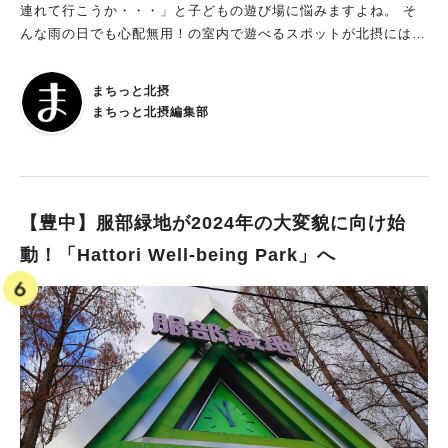
連れて行こうか・・・」と子どもの遊び場に悩みますよね。 そ
んな雨の日でも心配無用！の室内で遊べるスポットが北摂にはた
くさんあります。 今回は、高槻・箕面・吹田・豊中・茨木・池
田エリアのジモトミンと編集部がオススメする 雨の日に子連れ
まちっと北摂
で遊べる室内スポットをご紹介します！ 雨が降っていても、元
まちっと北摂編集部
気に外出して楽しい思い出を作りましょう♪ ※記事内容は取材時
のものです
【豊中】服部緑地が2024年の大変貌に向け始
動！「Hattori Well-being Park」へ