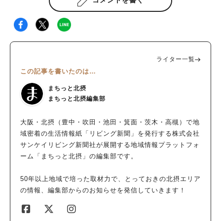
アンカフェ「SEN℃（センド）」 千里南公園の「バードツリ
ー」も運営するオペレーションファクトリーが手掛けているとい
うことで これだけで期待度満点！という「SEN℃（センド）」
は 鮮度と1,000℃（調理に使用する備長炭の加工温度）にこだわ
りぬくイタリアンカフェ。 メニューはというと・・・ 選べる
ライター一覧
メイン＆30種の焼きたてパン＆総菜パン食べ放題の「パンビュッ
この記事を書いたのは…
フェランチ」 選べるメインはこんな感じ！ テラス席では、BBQ
プランも！ ディナーメニューは「お肉」「お野菜」「チーズ」
まちっと北摂
などのタパス、「炭焼きグリル」「オイスター」「パスタ」「和
まちっと北摂編集部
牛バーガー」「デザート」など 全45種類のグランドメニューが
用意されているそうです！ そして、お店の中はこんな感じで
大阪・北摂（豊中・吹田・池田・箕面・茨木・高槻）で地
す！ テラス！ テラス！ 店内からの、外はテラス！公園の借景！
域密着の生活情報紙「リビング新聞」を発行する株式会社
もともとある公園の自然を生かし、公園の日常と融合させた Ord
サンケイリビング新聞社が展開する地域情報プラットフォ
inary：日常を彩り、Organic：いまあるものを活かすという考え
ーム「まちっと北摂」の編集部です。
方にマッチしますね！ 店内もゆったりソファー席があり、ゆっ
たりと子ども連れでもうれしい感じ！ おしゃれなオープンキッ
50年以上地域で培った取材力で、とっておきの北摂エリア
チン！ そして、ディナーメニューの一部も用意されていまし
の情報、編集部からのお知らせを発信していきます！
た！ 食べたかった（TT） ちなみに、こだわりは「お肉」と「牡
人気のキーワード
蠣」。希少価値の高い大阪産の黒毛和牛 「なにわ黒牛」の提供
#今週どこいく？
#自然とふれあう
#ランチ
#カフェ
#まとめ
や、牡蠣も生産地から直送される牡蠣を一年中いただけるそうで