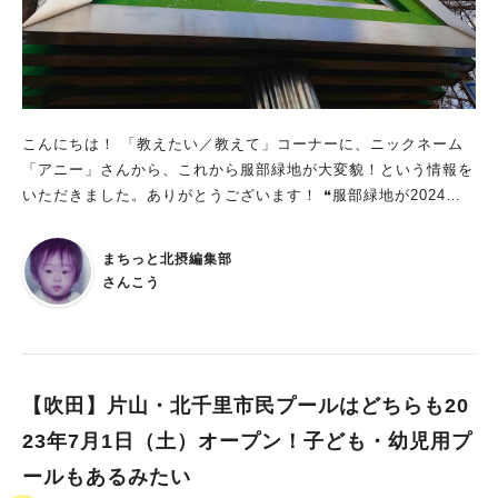
こんにちは！ 「教えたい／教えて」コーナーに、ニックネーム
「アニー」さんから、これから服部緑地が大変貌！という情報を
いただきました。ありがとうございます！ ❝服部緑地が2024年
にかけて大規模な改修をしていくそうです。多様な人と自然がつ
ながるサードプレイス「Hattori Well-being Park」として生まれ
まちっと北摂編集部
変わるそうで、期待でいっぱいです！ 大阪府のホームページ
さんこう
に、イメージ図や改修スケジュールなどの詳細が載っていまし
た。 これまでも、学生や子育て世代、高齢の方々など幅広い年
齢層に親しまれてきた服部緑地ですが、ますます賑わうようにな
るのかなと今から楽しみです！❞ 谷あいの原っぱの遊具の改修、
休憩場所の新設、売店やレストラン「メイブーム」の閉店など、
【吹田】片山・北千里市民プールはどちらも20
部分的に始まっていたプロジェクトもここに来て一気に加速しそ
23年7月1日（土）オープン！子ども・幼児用プ
う！ 実際に現地の様子も踏まえて、ご紹介します！ イベント
ールもあるみたい
や施設オープンの情報も！「服部緑地」の最新情報はこちらもご