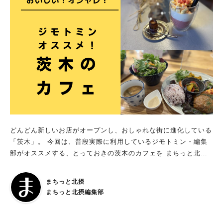
どんどん新しいお店がオープンし、おしゃれな街に進化している
「茨木」。 今回は、普段実際に利用しているジモトミン・編集
部がオススメする、とっておきの茨木のカフェを まちっと北摂
編集部がピックアップして15店ご紹介します！ 友だちや、一人
でまったりカフェ利用して、おいしいコーヒーを味わうのはもち
まちっと北摂
ろん、モーニングやランチでおいしいカフェ飯に舌鼓。 子連れ
まちっと北摂編集部
も楽しめるお店、テイクアウト利用できるお店、古民家カフェや
気持ちのいいテラス席でくつろげるお店も！ カフェへのおでか
けの際はイベント・お出かけ情報もチェックして、おいしい！お