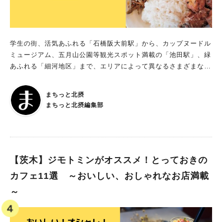
学生の街、活気あふれる「石橋阪大前駅」から、カップヌードル
ミュージアム、五月山公園等観光スポット満載の「池田駅」、緑
あふれる「細河地区」まで、エリアによって異なるさまざまな魅
力があふれる街「大阪・池田」 そんな「池田」で、ジモトミ
ン・まちのスペシャリストが実際に食べてオススメする美味しい
まちっと北摂
ランチのお店を14店ご紹介します！ 市内で人気のお店から、子
まちっと北摂編集部
連れでも予約して訪れたい隠れ家ランチ、学生もうれしいボリュ
ームランチまで、ジモトミン独自の視点でオススメポイントを紹
介します。 ※メニュー・料金、営業時間等の内容は取材時のも
のです。 ※2026年1月5日更新
【茨木】ジモトミンがオススメ！とっておきの
カフェ11選 ～おいしい、おしゃれなお店満載
～