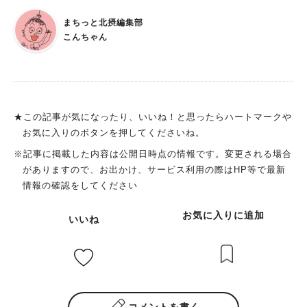
「千里中央公園」の最新情報はこちらもご覧ください(関連記事
まちっと北摂編集部
一覧へリンク) 「1OOORE SCENES（センリ シーンズ）」
こんちゃん
のマメ知識から。 豊中市、千里中央公園パートナーズ（ローソ
ン、NTT西日本、エイチ・ツー・オー リテイリング）の公民連
携、 そして、地域の人が千里中央公園の魅力、千の景色を一緒
に見つけ育てていく、というコンセプトのもとに生まれた「1OO
ORE SCENES」。 マメ知識ですが、1OOOREの丸って、「０
★この記事が気になったり、いいね！と思ったらハートマークや
（ゼロ）」じゃないんですよ！ え？ 実は「O（オー）」ってお
お気に入りのボタンを押してくださいね。
気づきでした？ ◆Open：すべての人に開かれている ◆Ordinar
※記事に掲載した内容は公開日時点の情報です。変更される場合
y：日常を彩る ◆Organic：いまあるものを活かす ３つの「O」
がありますので、お出かけ、サービス利用の際はHP等で最新
の思いが込められてるんですよ！ では実際に施設をレポートし
情報の確認をしてください
ていきますよ！ 千里東町公園側から、千里中央公園に入ったと
ころ、噴水広場のところに完成したこの施設。 赤丸のところで
お気に入りに追加
いいね
す。 老朽化し、活用されていなかった旧公園管理事務所を、建
て替えることなく 園内の地形、木々などの風景を活かしてリノ
ベーション、まさにOrganic：いまあるものを活かした施設。 1
階にはイタリアンカフェ「SEN℃（センド）」、コミュニティス
ペース「LABO（ラボ）」、ミニショップ「LAWSON」が 2階に
は多目的スペース、屋外には菜園スペースがあります！ イタリ
コメントを書く