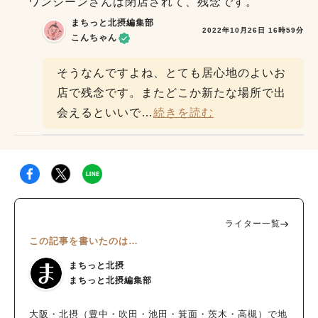
ワンシーンさんは閉店されて、残念です。
りのチーズケーキのお皿をぷるぷると3振り。見た目でも満足い
まちっと北摂編集部
ただけるようにとぷるぷる感をしっかりアピールしてくださいま
2022年10月26日 16時59分
こんちゃん
した。 出典：リビング北摂Web 一人で1ホールを堪能できる幸
せをかみしめながら「超・焼きたてチーズケーキ」を一口。本当
そうなんですよね、とても居心地のよいお
に溶けてなくなる感覚を味わいました。いつも食べている食感と
店で残念です。またどこか新たな場所で出
はまるで違っていて、口の中でとろける絶品チーズケーキです!!
「超・焼きたてチーズケーキ」はカフェでしか味わえない貴重な
会えるといいで
…
続きを読む
食感なのでぜひ食べてみてください。食べきれなかった分は持ち
帰ることもできますよ。 陸カフェterrace限定メニューもおすす
め 実は、こちらの「陸カフェterrace」限定のメニューが一つあ
ります。それは「超焼きたて玉子焼きサンド」です。こちらもや
っぱり気になりカフェオレと一緒に注文。 出典：リビング北摂
Web こちらの玉子焼きサンドも絶品で、少し甘めのふわふわ食
ライター一覧
感がたまらなくおいしかったです。カフェラテも味わい深く、可
愛いラテアートにも女子心をくすぐられます。このメニューはこ
この記事を書いたのは…
こでしか味わえないのでぜひ試してみてください。 手土産にも
まちっと北摂
嬉しい季節商品やパンも充実 こちらのりくろーおじさんの店 彩
まちっと北摂編集部
都の森店には、チーズケーキ（テイクアウトは965円）の他にも
いろいろなものが販売されています。ちょうどいちごの季節に取
大阪・北摂（豊中・吹田・池田・箕面・茨木・高槻）で地