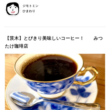
にかく、惹きつけられたのは2階のカフェスペースの天井一面の
ジモトミン
ドライフラワー。「どうなっているんだろう？」が正直な感想。
ひまわり
実際、お店に伺ってみると、色とりどりのドライフラワーは、W
ebで見た以上の迫力で、美しすぎて、何時間でもうっとりと見て
いられます。 これらのドライフラワーは、お店の方の手作りだ
そうで、色が落ちたものは少し着色するものの、ほぼ自然の色合
いだそう。お花好きのご主人が主に作られているようで「吊るし
【茨木】とびきり美味しいコーヒー！ みつ
ておくだけなので、簡単ですよ」とにっこり。私もアナベルのド
たけ珈琲店
ライフラワーに挑戦したことはあるのですが、形も色もキレイに
残せた試しがなく…。お花への愛情の違いのような気がしまし
た。 モンブランは賞味期限“30分”。作りたての風味を大切に
「ヴィーガングルテンフリーモンブラン専門店」なので、モンブ
ランは外せません。モンブランメニューは、常時4種類で、通年
の和栗以外のフレーバーは不定期で内容が変わります。私がいた
だいた「ピスタチオ＆苺」はもう終了してしまったのですが、グ
ルテンフリーとは思えないほど、クリームが濃厚で、中の生クリ
ームやメレンゲは優しい味わい。実は、このメレンゲのサクサク
感が損なわれるので、“賞味期限は30分”とお客さんにお伝えして
いるそう。確かに、溶けてしまうと食感が違ってしまうので、30