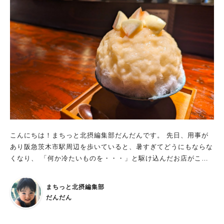
たくさんありましたよ～。 ポン菓子がなつかしくて、キャラメ
ルポン菓子を購入しました！ 香ばしくて、とーっても美味しか
ったです。 身体に良いものがたくさん並んでます。 地元の素
材、自然を大切にされてる思いがお店の中、メニューすべてにこ
もっている 居心地のよい空間で美味しいランチをごちそうさま
でした🙏 是非行ってみてくださいね！ ↓ teaのインスタグラム
では、北摂のおすすめカフェランチを中心に紹介しています。
カフェやランチが好きな方は、是非ご覧になってくださいね！⇒
ｔｅａღ大阪/北摂カフェランチ＆スイーツ ⁡⁡\北摂のカフェランチ
に迷ったらココ！/⁡⁡ 動画もたくさん載せてます♪
こんにちは！まちっと北摂編集部だんだんです。 先日、用事が
あり阪急茨木市駅周辺を歩いていると、暑すぎてどうにもならな
くなり、 「何か冷たいものを・・・」と駆け込んだお店がこち
ら！ 以前、ジモトミンのパンダマンさんが紹介していた古民家
カフェ「omo cafe +c」。 阪急茨木市駅から徒歩約6分、古民家
まちっと北摂編集部
を改装したカフェとハンドメイドの複合施設です。 おしゃれな
だんだん
ランチプレートも、釜めしも食べたい気持ちは山々、 でも今日
はとにかく暑さにやられてしまい、冷たい“かき氷”しか頭にあり