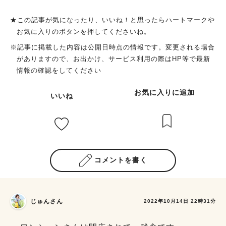
ーニングも食べられるそうです（朝8時から）。 色々な魅力をギ
す。ただお買上金額ごとに割引サービスが変わってくるので駐車
ュッと詰め込んだような、とってもステキなお店でした。 出
場を利用している旨は、必ず店員さんに伝えてくださいね。 出
★この記事が気になったり、いいね！と思ったらハートマークや
典：リビング北摂Web And cube cafe（アンドキューブカフ
典：リビング北摂Web 茨木市で生まれ育った私はりくろーおじ
お気に入りのボタンを押してくださいね。
ェ） 住所：茨木市西豊川町18-8 TEL：072-646-6552 営業時
さんの店 彩都の森店ができた当初から何度もこちらに来ていた
※記事に掲載した内容は公開日時点の情報です。変更される場合
間：午前11時〜午後10時 定休日：不定休 https://www.instagra
のですが「陸カフェterrace」は、今回が初めてでワクワクしな
がありますので、お出かけ、サービス利用の際はHP等で最新
m.com/andcube.cafe/ （リビング北摂Web特派員：またたび）
がらいざ店内へ。チーズケーキを販売している奥にお目当てのカ
情報の確認をしてください
オリジナルサイトで読む
フェを発見!! 出典：リビング北摂Web 以前、イートインスペー
スだった場所に誕生しました（喫茶室なので、店舗で購入した商
お気に入りに追加
いいね
品を持ち込んでの飲食は不可です） ガラス張りで開放感あふれ
る店内はまるで異空間。チーズケーキなどを販売しているフロア
は活気であふれていましたが、こちらはしっとり落ち着いた雰囲
気です。目の前には開放的なお庭が広がっており、一人カフェに
もおすすめの場所です。床全体には絨毯が敷き詰められており、
おしゃれな椅子の座り心地のよさにホッと心が落ち着きました。
コメントを書く
出典：リビング北摂Web 絶品!!「超・焼きたてチーズケーキ」
陸カフェでしか味わえないのがこちらの「超・焼きたてチーズケ
ーキ」です。迷うことなくこちらを注文し待っていると”チリン
チリン”とチーズケーキが焼きあがったときに鳴らされるあのベ
じゅんさん
2022年10月14日 22時31分
ルを鳴らしながら、店員さんが運んできてくれました。 出典：
リビング北摂Web シルバーの蓋を即座に取り私の前で焼き上が