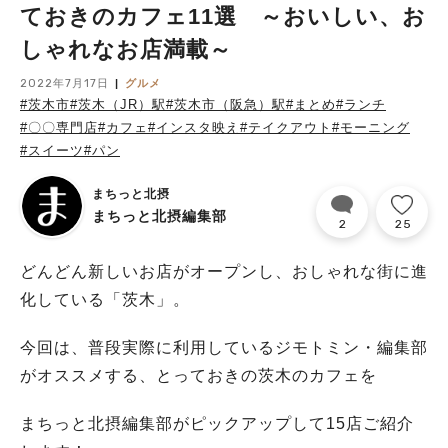
ておきのカフェ11選 ～おいしい、お
しゃれなお店満載～
2022年7月17日
グルメ
#茨木市
#茨木（JR）駅
#茨木市（阪急）駅
#まとめ
#ランチ
#〇〇専門店
#カフェ
#インスタ映え
#テイクアウト
#モーニング
#スイーツ
#パン
まちっと北摂
まちっと北摂編集部
2
25
どんどん新しいお店がオープンし、おしゃれな街に進
化している「茨木」。
今回は、普段実際に利用しているジモトミン・編集部
がオススメする、とっておきの茨木のカフェを
まちっと北摂編集部がピックアップして15店ご紹介