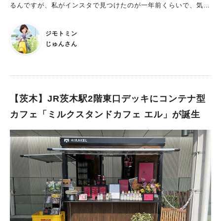
るんですが、私がインスタで見つけたのが一年前くらいで、気に
入って何度か行かせていただいてるカフェです。 店内はテーブ
ル2席カウンター4席ほどのお店で、昔からある喫茶店という感じ
ジモトミン
が、ほっこりさせてくれます。 そんな昔の雰囲気を残しつつ、
じゅんさん
ラテアートが可愛いくて、今カフェの要素も感じれるんです！
そして私のオススメなのがケーキです！ ケーキはすべて自家製
で、どれも美味しいですが、抹茶のガトーショコラが濃厚で最高
なんです！ 抹茶は良質なものを使用していて、抹茶好きさんに
は食べて欲しいですね！ ショートケーキもふわふわで甘さ控え
【茨木】JR茨木駅2階東口デッキにコンテナ型
めで、美味しいです！ 見た目も、懐かしい感じがいいです
カフェ「ミルクスタンドカフェ エル」が誕生
ね〜！ 日によって、置いてるケーキが違うので、インスタなど
でご確認ください。