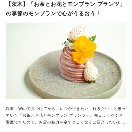
ットは、自慢の手作りのお味噌を付けてどうぞ！ということで、
【茨木】「お茶とお花とモンブラン プランツ」
私は人参があまり得意ではないので、恐る恐るいただくと、これ
の季節のモンブランで心がうるおう！
がめっちゃ美味しい！葉っぱのところまで全部キレイにいただき
ました！ ごはんが十穀米なのも、良かったです。 そして、お味
噌汁も手作りのお味噌で作られていますよ！ これはもう、絶対
食べに行って欲しいーーー！ お席が空いてても、混み合ってい
ると、お料理を提供するのに時間がかかる事があるので、予約す
る事をオススメします。
以前、Webで見つけてから、いつか行きたい、行きたい…と思っ
ていた「お茶とお花とモンブラン プランツ」。先日ようやくお
邪魔できたので、お店の魅力を余すところなくご紹介したいと思
います！ 天井一面のドライフラワーに惚れない人はいない！ と