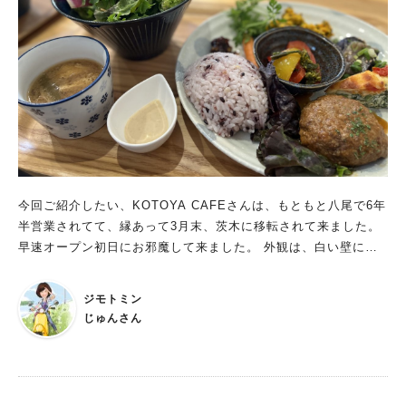
今回ご紹介したい、KOTOYA CAFEさんは、もともと八尾で6年
半営業されてて、縁あって3月末、茨木に移転されて来ました。
早速オープン初日にお邪魔して来ました。 外観は、白い壁に小
窓が付いて、可愛いい雰囲気で、見た目から好きな感じ！ 最初
は雰囲気を楽しみたくって、カフェタイムに。 中も白い壁を基
ジモトミン
調としてて、落ち着ける感じ。 これは絶対お友達と来たい！と
じゅんさん
再び来店。 今度は予約してランチに行って来ました！ ランチ
は、日替わりで一種類。 20種類以上の野菜を使った、新鮮なサ
ラダとお惣菜のプレートランチで、野菜はもちろん、メインのハ
ンバーグも、キッシュもどれも美味しかったです。 ミニキャロ