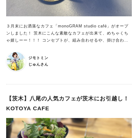
３月末にお洒落なカフェ「monoGRAM studio café」がオープ
ンしました！ 茨木にこんな素敵なカフェが出来て、めちゃくち
ゃ嬉しーー！！！ コンセプトが、組み合わせるや、掛け合わせ
る。 店内は、コンクリートでスタイリッシュな感じと、アンテ
ィークな家具や小物で、モダンな雰囲気とが掛け合わされ、とっ
ジモトミン
てもお洒落な空間です！ ドリンクとスイーツは、ベースがチョ
じゅんさん
コでいろんな味と組み合わされていて、見た目にも可愛いいお菓
子が揃っています。 お店の名前にstudio caféと言うだけあっ
て、写真の映えスポットもいっぱい！！ 何回行っても、写真を
撮ってしまいます📷 そして落ち着くソファー席は、私のお気に
入り！週末は、空いてたらラッキー！絶対座りたい時は、予約が
【茨木】八尾の人気カフェが茨木にお引越し！
オススメです。(インスタのDMで予約出来ます)
KOTOYA CAFE