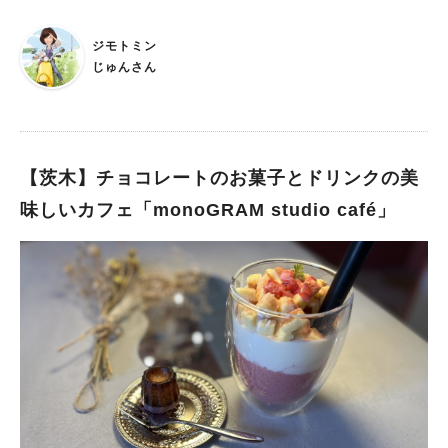
た。 オーナーがリノベの会社を経営されている事もあって、店
内は明るくモダンな雰囲気で、とってもいい感じ！ ソファー
ジモトミン
や、イスがお洒落で、ゆっくりくつろげるのも、嬉しいポイント
じゅんさん
です！ ランチメニューは、日替わり、ハンバーグプレート、ス
パイスカレーがあります。 オススメのハンバーグプレートをい
ただきました。 玉ねぎのソースが、ハンバーグに最高に合う味
付けで、めっちゃくちゃ美味しかったです！ 目玉焼きも乗って
て、焼き野菜もいい！ そして、この日の日替わりは、チキンの
【茨木】チョコレートのお菓子とドリンクの美
プレートにミニサイズのポテトグラタン。 チキンの皮めがパリ
味しいカフェ「monoGRAM studio café」
っとしっかり焼けてて、美味しく、野菜もたっぷりです！(写真
のミニサラダは、ハンバーグプレートのやつなので、付いてきま
せん) ライスが雑穀米なのも嬉しいですね！