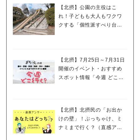
【北摂】公園の主役はこ
れ！子どもも大人もワクワ
クする「個性派すべり台」
を集めてみました
【北摂】7月25日～7月31日
開催のイベント・おすすめ
スポット情報「今週 どこい
く？」（豊中・箕面・吹
田・池田・茨木・高槻）
【北摂】北摂民の「お出か
けの壁」！ぶっちゃけ、ミ
ナミまで行く？（直感アン
サー あなたはどっち？）