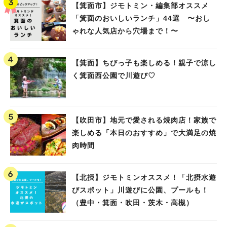
【箕面市】ジモトミン・編集部オススメ
「箕面のおいしいランチ」44選 〜おし
ゃれな人気店から穴場まで！〜
【箕面】ちびっ子も楽しめる！親子で涼し
く箕面西公園で川遊び♡
【吹田市】地元で愛される焼肉店！家族で
楽しめる「本日のおすすめ」で大満足の焼
肉時間
【北摂】ジモトミンオススメ！「北摂水遊
びスポット」川遊びに公園、プールも！
（豊中・箕面・吹田・茨木・高槻）