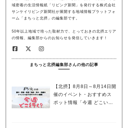
材に行ったので、この時はいちごまつりが開催されていました。
域密着の生活情報紙「リビング新聞」を発行する株式会社
こちらは季節ごとに商品が変わるそうです。 出典：リビング北
サンケイリビング新聞社が展開する地域情報プラットフォ
摂Web その他にも種類豊富なパンやケーキなどのスイーツなど
ーム「まちっと北摂」の編集部です。
も販売されていました。もちろんチーズケーキも持ち帰ることが
できます。 出典：リビング北摂Web 娘はりくろーおじさんのプ
50年以上地域で培った取材力で、とっておきの北摂エリア
リンが大好きで、ここに来たらよく買わされます。こちらもとろ
の情報、編集部からのお知らせを発信していきます！
とろ食感でチーズケーキに負けないおいしさです。 出典：リビ
ング北摂Web こちらのパンやスイーツは朝8時から店舗で販売さ
れているので、朝早くに出掛ける時の手土産として買われる人も
多いようです。 ”りくろーおじさんのチーズケーキ”が販売されて
まちっと北摂編集部さんの他の記事
今年で40年!! 大阪でこよなく愛された絶品チーズケーキ。ぜひ
陸カフェでその焼きたてのおいしさを味わってみてください。
「陸カフェterrace」は平日でも予約で埋まってしまうことがあ
【北摂】8月8日～8月14日開
るので、事前予約か10時開店に合わせて行かれることをおすすめ
します。 陸カフェterrace 住所 : 茨木市彩都やまぶき1-2-26 TE
催のイベント・おすすめス
L : 072-41-0039 ※陸カフェterraceお席予約専用0120-57-2132
ポット情報「今週 どこい
営業時間 : 午前10時～午後5時30分（LO4時30分） 定休日 : 不
く？」（豊中・箕面・吹
定休※ＨＰで確認を 駐車場 : 30台有 http://www.rikuro.co.jp/sh
田・池田・茨木・高槻）
oplist/4403.html （リビング北摂Web特派員：ビタースイート）
オリジナルサイトで読む