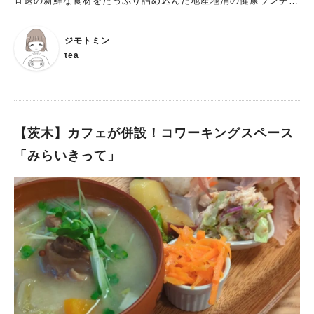
直送の新鮮な食材をたっぷり詰め込んだ地産地消の健康ランチが
いただけるお店です。 場所はどこ？ 立命館大学茨木キャンパ
スの目の前、ビエラ茨木の1階に店舗があります。 イズミヤや薬
ジモトミン
局が入っている複合施設なので、駐車場もあり、駐車券も発券し
tea
てもらえるのが嬉しい！ 500円以上で120分無料でした。 カフェ
の向かい側の茨木キャンパスの横には、岩倉公園という遊具のあ
る公園もあるので、ちょこっと寄ることもできそうです🛝 店内
は広々！子供に優しい 予約していきましたが、オープン15分前
に到着。 10分前にはもう一組並んで、オープン時間には数組の
【茨木】カフェが併設！コワーキングスペース
家族が来店されていました。 ナチュラルで可愛い雰囲気のお店
「みらいきって」
です。 広い店内ですが、座りたい席があるときは、早めに行っ
た方がよさそうです！ お昼どきにはほぼ満席になっていまし
た。 広いテーブルはファミリーにぴったり！ 間伐材を活用して
作られたハンドメイドのテーブルや椅子を使用されているそうで
す。 カウンター席、キッズチェアもたくさんありましたよ！ キ
ッズ用食器などめちゃくちゃ充実しています。 どの座席も落ち
着く雰囲気で、くつろげます。 おすすめランチはこちら！ オ
ーダーはレジで先払い制です。 メニューをみて決めたら、レジ
で注文して番号札を受け取って席につきます。 いただいだのはS
atonoごはん。 「地元茨木の無農薬減農薬野菜やお米、手作り味