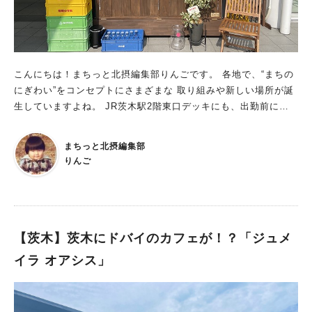
こんにちは！まちっと北摂編集部りんごです。 各地で、“まちの
にぎわい”をコンセプトにさまざまな 取り組みや新しい場所が誕
生していますよね。 JR茨木駅2階東口デッキにも、出勤前に立
ち寄りたくなる場所がオープンしましたよ。 通過するだけだっ
た場所ににぎわいが JR茨木駅2階東口デッキ「いばらきスカイ
まちっと北摂編集部
パレット」に3月1日オープンしたのは コンテナ型のカフェ「ミ
りんご
ルクスタンドカフェ エル」。 18種類の瓶牛乳やコーヒーなどの
ほか、 スティック状のあんぱん「あんbaton」、 パリパリのク
ロワッサン「pariワッサン」を提供しています。 同カフェは茨木
のまちづくり会社「FICベース」が、 街のにぎわい作りの一環と
して設置したもの。子育て中のママ7人が運営者となり、 ドリン
【茨木】茨木にドバイのカフェが！？「ジュメ
クやフードを販売。行き交う人に挨拶をするなど、活気作りの一
イラ オアシス」
役も買っています。 「出勤・通学前に立ち寄ってくれたりと、
通過するだけだった場所ににぎわいが生まれたのはうれしい」と
同カフェオーナーの原田絵理さん。 FICベースの山口富士夫さん