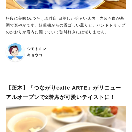
分はマストかもしれません。 モンブランはカップに入れてテイ
クアウトもできますし、かわいい焼き菓子もスタンバイ。ランチ
もあるのですが、席数が少ないので事前にインスタグラムをチェ
格段に美味❗️みつたけ珈琲店 日差しが明るい店内、内装も白が基
ックしてからお店に行ってくださいね。
調で爽やかです。焙煎機からの香ばしい薫りと、ハンドドリップ
のかおりが店内に漂っていて珈琲好きには堪りません。
ジモトミン
キョウコ
【茨木】「つながりcaffe ARTE」がリニュー
アルオープンで2階席が可愛いテイストに！