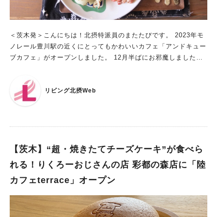
＜茨木発＞こんにちは！北摂特派員のまたたびです。 2023年モ
ノレール豊川駅の近くにとってもかわいいカフェ「アンドキュー
ブカフェ」がオープンしました。 12月半ばにお邪魔しましたの
でお店の外にはクリスマスの飾りがいっぱい！ お店に入る前か
らワクワクしちゃいますね♪ 早速ランチを食べに行ってみようと
リビング北摂Web
思います。 出典：リビング北摂Web 出典：リビング北摂Web
メインやデザートを選べる♪ ワンプレートランチ 出典：リビン
グ北摂Web ランチは全部おいしそうで悩みましたが、今回は気
まぐれワンプレート（1800円）をオーダーしてみました。メイ
ンはチキン・ポーク・ビーフなどから選べます。店員さんにオス
スメをお聞きして、注文するお客さんが多いというチキンをセレ
【茨木】“超・焼きたてチーズケーキ”が食べら
クト。 出典：リビング北摂Web オーブンでしっかり焼いたチキ
れる！りくろーおじさんの店 彩都の森店に「陸
ンは柔らかいのに皮はパリッ！ 焼き野菜やスープは素材の味が
カフェterrace」オープン
しっかり活かされています。自家製パンもふんわりしていてとっ
てもおいしい〜！ 出典：リビング北摂Web 食後はデザートかコ
ーヒーを選べます。私はどちらも欲しかったのでセットにデザー
トを付けてオリジナルコーヒー（600円・フード・デザートを注