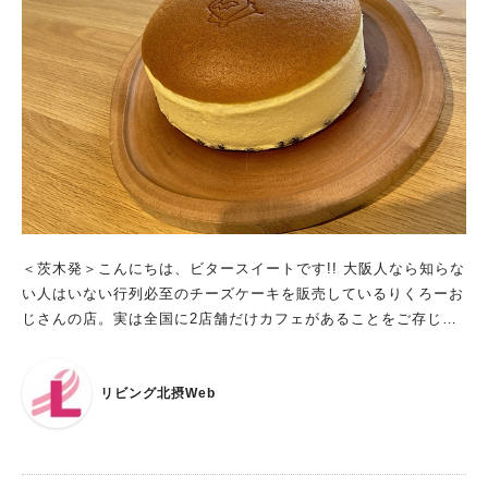
文で200円引き）を別で注文しました。デザートはバスクチーズ
ケーキ♪ コーヒーは焙煎士さんのこだわりの一杯です。 ステキ
な雑貨や食器がいっぱい！ 出典：リビング北摂Web 店内に飾ら
れているかわいい雑貨はオーナーのコレクション。値札がついて
いるものは購入することができます。値札のついていないものも
ご相談OK！ オーナーさんが雑貨の輸入販売もされているそうで
す。 出典：リビング北摂Web 出典：リビング北摂Web アー
ト・スケボー教室・ドッグランなど、魅力あふれる複合施設 出
人気のキーワード
典：リビング北摂Web 奥には外を眺められるソファー席があり
ます。こちらに飾られているコミカルでかわいいアートはアーテ
#今週どこいく？
#自然とふれあう
#ランチ
#カフェ
#まとめ
ィストのU-GOさんの作品。 出典：リビング北摂Web 外にはテ
＜茨木発＞こんにちは、ビタースイートです!! 大阪人なら知らな
#教えたい／教えて投稿記事
#大阪学院大 商品開発プロジェクト
ラス席とドッグラン。そしてプロスケートボーダーが基礎から教
い人はいない行列必至のチーズケーキを販売しているりくろーお
#あなたはどっち？
えてくれるスケボースクールも併設！ お仕事帰りにスクールに
じさんの店。実は全国に2店舗だけカフェがあることをご存じで
来る人もいるそうで、カフェもそれに合わせて午後10時までバー
すか？ 今回は、2023年11月にりくろーおじさんの店 彩都の森店
として営業しています。 出典：リビング北摂Web 色々な「手作
内にオープンした「陸カフェterrace」のご紹介です。カフェで
り」にこだわったお店づくり オーナーは実は建設会社の社長さ
リビング北摂Web
しか出合えない”超・焼きたてチーズケーキ”が味わえます。 出
ん。ランチやデザートはもちろん建物やリフォームなど、色々な
典：リビング北摂Web ゆったりくつろげる極上空間のカフェ 大
「手作り」にこだわりを持ったお店づくりをされています。 多
阪モノレールの彩都西駅から徒歩3分。車で来店される人が多
人数での貸し切りパーティーなどもご相談OK！ 朝は予約制でモ
く、店の前には30台停めることができる駐車場が完備されていま