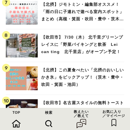
【北摂】ジモトミン・編集部オススメ！
「雨の日に子連れで遊べる室内スポット」
まとめ（高槻・箕面・吹田・豊中・茨木・
池田）
【吹田市】 7/30（木） 北千里グリーンプ
レイスに「野菜バイキングと飲茶 Lei
can ting 北千里店」がオープン予定！
【北摂】この夏食べたい「北摂のおいしい
かき氷」をピックアップ！（茨木・豊中・
吹田・箕面・池田）
【吹田市】名古屋スタイルの無料トースト
付き「ガルル珈琲」さんのお得モーニン
教えたい
お気に入り
TOP
検索
／教えて
／マイページ
グ！