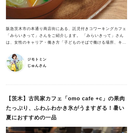
噌、 鶏卵などこだわりの食材を丹精込めて仕上げた地産地消の
献立」 こだわりの新鮮野菜たっぷりで嬉しいランチです。 茨木
って北摂の中では、街と自然たっぷりの地域とあって、 これだ
け地産地消のお野菜があるんだ！と感動します。 メインが選べ
阪急茨木市の本通り商店街にある、託児付きコワーキングカフェ
るのでわたしはお魚、夫はハンバーグ。 小鉢で色んなお味が楽
「みらいきって」さんをご紹介します。 「みらいきって」さん
しめて美味しい～！ 娘は丼ものをオーダー。こちらも野菜が美
は、女性のキャリア・働き方「子どものそばで働ける場所、キャ
しく、美味しいー！とぺろりといただいていました。 デザート
リアを積める場所」を新しい提案として、茨木市に2022年10月
と飲み物がとってもお得に追加できるのも嬉しい。 見た目が冷
に誕生しました。
奴にそっくりな豆腐のチーズケーキ。 絹と木綿の食感が選べま
ジモトミン
すが、絹のほうがレア感があるそうです。 わたしは木綿を選び
じゅんさん
ましたが、ふんわりしたチーズケーキがしょうがとも不思議と合
う！ 是非食べてみてもらいたい一品です。 娘がオーダーした抹
茶パフェの中にはポン菓子が！ サクサクしてとても美味しかっ
たようです。 メニューはこちら セットにすると自家製デザー
【茨木】古民家カフェ「omo cafe +c」の果肉
トがお得に食べられます♪ パフェやデザートも種類が多くて迷っ
てしまいますよね。 キッズメニューも充実しています！ 持ち
たっぷり、ふわふわかき氷がうますぎる！暑い
帰りも充実！ お弁当のテイクアウトもあります！ 豆腐のチー
夏におすすめの一品
ズケーキや他のスイーツも持ち帰り用に購入もできますし、 焼
き菓子や味噌、可愛い食器などなどギフトにもぴったりなものが