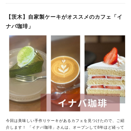
ません。 桃の果肉と、さまざまな味が楽しめる！ぜいたくな期
間限定かき氷 出て来てびっくり！桃の果肉がどどんと乗っか
り、桃のソースもたっぷり。 下はふわふわかき氷のはず、どう
【茨木】自家製ケーキがオススメのカフェ「イ
やってこの形を保っているのでしょうか。 桃のソースと、中に
ナバ珈琲」
入っているレアチーズミルクシロップが合う～。 桃の果肉も甘
くてジューシー、これぞぜいたくの極み！ 桃のかき氷なんです
が、パフェを食べているような気分にもなり、ボリューム満点！
かき氷でおなかいっぱい、気が付けば汗も引いてひんやり。 胃
とココロを満たし、体も瞬時に冷やしてくれるなんて。暑い夏に
おすすめの一品です。 「桃にレアチーズ」は期間限定メニュー
とのこと、ぜひ味わってみてくださいね。 「omo cafe +c」で
は、ワークショップなどのイベントも開催されているみたい。
ゆったり過ごせて、いろいろな楽しみ方もあっていいですね。
次はおしゃれなランチもぜひ、食べに行きたいと思います！ ▼
「omo cafe +c」のイベント情報はこちら ▼「omo cafe +c」
のインスタグラム この投稿をInstagramで見る omo cafe +c
(@omocafe.ibaraki)がシェアした投稿
今回は美味しい手作りケーキがあるカフェを見つけたので、ご紹
介します！ 「イナバ珈琲」さんは、オープンして8年ほど経って