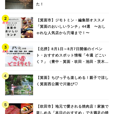
た！
【箕面市】ジモトミン・編集部オススメ
「箕面のおいしいランチ」44選 〜おし
ゃれな人気店から穴場まで！〜
【北摂】8月1日～8月7日開催のイベン
ト・おすすめスポット情報「今週 どこい
く？」（豊中・箕面・吹田・池田・茨木・
高槻）
【箕面】ちびっ子も楽しめる！親子で涼し
く箕面西公園で川遊び♡
【吹田市】地元で愛される焼肉店！家族で
楽しめる「本日のおすすめ」で大満足の焼