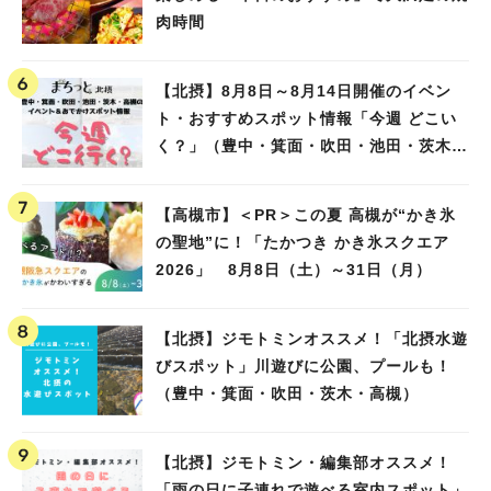
肉時間
【北摂】8月8日～8月14日開催のイベン
ト・おすすめスポット情報「今週 どこい
く？」（豊中・箕面・吹田・池田・茨木・
高槻）
【高槻市】＜PR＞この夏 高槻が“かき氷
の聖地”に！「たかつき かき氷スクエア
2026」 8月8日（土）～31日（月）
【北摂】ジモトミンオススメ！「北摂水遊
びスポット」川遊びに公園、プールも！
（豊中・箕面・吹田・茨木・高槻）
【北摂】ジモトミン・編集部オススメ！
「雨の日に子連れで遊べる室内スポット」