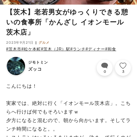
【茨木】老若男女がゆっくりできる憩
いの食事所「かんざし イオンモール
茨木店」
2023年9月21日
グルメ
#茨木市
#松ケ本町
#茨木（JR）駅
#ランチ
#ディナー
#和食
ジモトミン
ズッコ
0
3
こんにちは！
実家では、絶対に行く「イオンモール茨木店」。こち
らへ行けば何でもそろいますｗ
夕方になると混むので、朝から向かいます。そしてラ
ンチ時間になると。。