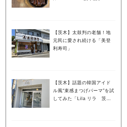
【茨木】太鼓判の老舗！地
元民に愛され続ける「美登
利寿司」
【茨木】話題の韓国アイド
ル風“束感まつげパーマ”を試
してみた「Lila リラ 茨木
店」