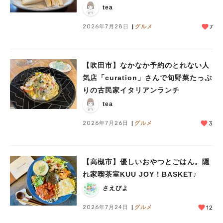
tea
2026年7月28日
グルメ
7
【吹田市】なかなか予約のとれない人
人気のキーワード
気店「curation」さんで旬野菜たっぷ
#今週どこいく？
#自然とふれあう
#ランチ
#カフェ
#まとめ
りの古民家イタリアンランチ
#教えたい／教えて投稿記事
#大阪学院大 商品開発プロジェクト
tea
#あなたはどっち？
2026年7月26日
グルメ
3
【高槻市】優しいおやつとごはん。隠
れ家喫茶室KUU JOY！BASKET♪
さえぴよ
2026年7月24日
グルメ
12