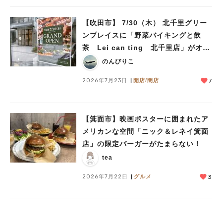
【吹田市】 7/30（木） 北千里グリー
ンプレイスに「野菜バイキングと飲
茶 Lei can ting 北千里店」がオー
プン予定！
のんびりこ
2026年7月23日
開店/閉店
7
【箕面市】映画ポスターに囲まれたア
メリカンな空間「ニック＆レネイ箕面
店」の限定バーガーがたまらない！
tea
2026年7月22日
グルメ
3