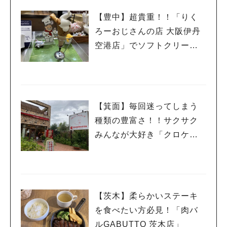
【豊中】超貴重！！「りく
ろーおじさんの店 大阪伊丹
空港店」でソフトクリー
ム！？
【箕面】毎回迷ってしまう
種類の豊富さ！！サクサク
みんなが大好き「クロケッ
タ」
【茨木】柔らかいステーキ
を食べたい方必見！「肉バ
ルGABUTTO 茨木店」