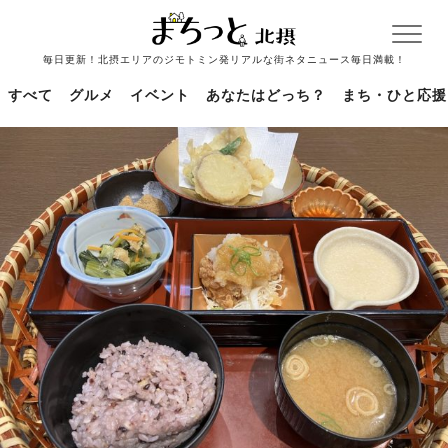
毎日更新！北摂エリアのジモトミン発リアルな街ネタニュース毎日満載！
すべて
グルメ
イベント
あなたはどっち？
まち・ひと応援