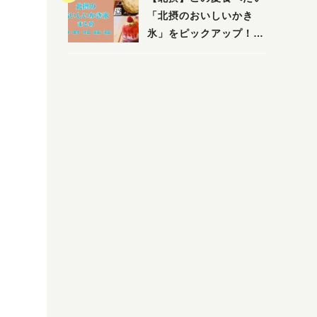
店まで〜
「北摂のおいしいかき
氷」をピックアップ！
（茨木・豊中・吹田・箕
面・池田）