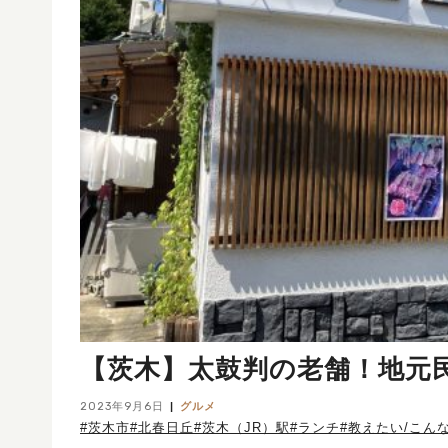
【茨木】太鼓判の老舗！地元
2023年9月6日
グルメ
#茨木市
#北春日丘
#茨木（JR）駅
#ランチ
#教えたい/こん