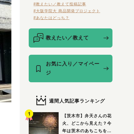
#教えたい／教えて投稿記事
#大阪学院大 商品開発プロジェクト
#あなたはどっち？
教えたい／教えて
お気に入り／マイペー
ジ
週間人気記事ランキング
【茨木市】弁天さんの花
火、どこから見えた？今
年は茨木のあちこちを巡