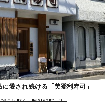
民に愛され続ける「美登利寿司」
なの見つけた
#ディナー
#和食
#寿司
#デリバリー