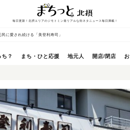
毎日更新！北摂エリアのジモトミン発リアルな街ネタニュース毎日満載！
元民に愛され続ける「美登利寿司」
っち？
まち・ひと応援
地元人
開店/閉店
お