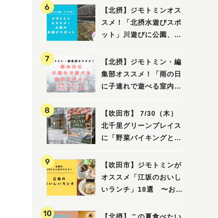
【北摂】ジモトミンオス
スメ！「北摂水遊びスポ
ット」川遊びに公園、プ
ールも！（豊中・箕面・
吹田・茨木・高槻）
【北摂】ジモトミン・編
集部オススメ！「雨の日
に子連れで遊べる室内ス
ポット」まとめ（高槻・
箕面・吹田・豊中・茨
【吹田市】 7/30（木）
木・池田）
北千里グリーンプレイス
に「野菜バイキングと飲
茶 Lei can ting 北千
里店」がオープン予定！
【吹田市】ジモトミンが
オススメ「江坂のおいし
いランチ」18選 〜おし
ゃれな人気店から、おひ
とりさまでも楽しめるお
【北摂】この夏食べたい