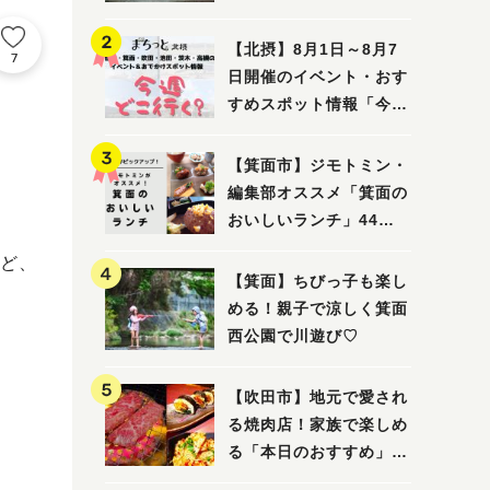
ってみました！
【北摂】8月1日～8月7
7
日開催のイベント・おす
すめスポット情報「今週
どこいく？」（豊中・箕
面・吹田・池田・茨木・
【箕面市】ジモトミン・
高槻）
編集部オススメ「箕面の
おいしいランチ」44
選 〜おしゃれな人気店
ど、
から穴場まで！〜
【箕面】ちびっ子も楽し
める！親子で涼しく箕面
西公園で川遊び♡
【吹田市】地元で愛され
る焼肉店！家族で楽しめ
る「本日のおすすめ」で
大満足の焼肉時間