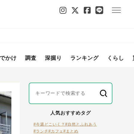
でかけ
調査
深掘り
ランキング
くらし
人気おすすめタグ
#今週どこいく？
#自然とふれあう
#ランチ
#カフェ
#まとめ