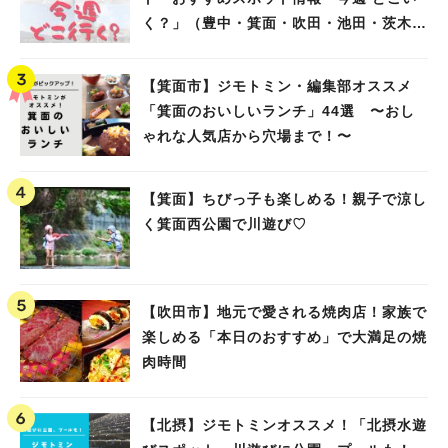
く？」（豊中・箕面・吹田・池田・茨木・
高槻）
【箕面市】ジモトミン・編集部オススメ
「箕面のおいしいランチ」44選 〜おし
ゃれな人気店から穴場まで！〜
【箕面】ちびっ子も楽しめる！親子で涼し
く箕面西公園で川遊び♡
【吹田市】地元で愛される焼肉店！家族で
楽しめる「本日のおすすめ」で大満足の焼
肉時間
【北摂】ジモトミンオススメ！「北摂水遊