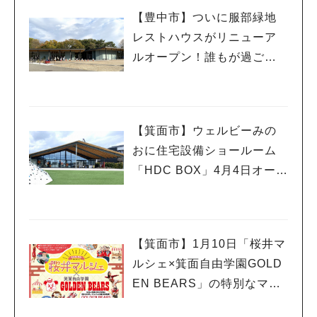
【豊中市】ついに服部緑地
レストハウスがリニューア
ルオープン！誰もが過ごし
やすい憩いの場所に
【箕面市】ウェルビーみの
おに住宅設備ショールーム
「HDC BOX」4月4日オープ
ン！オープニングイベント
も
【箕面市】1月10日「桜井マ
ルシェ×箕面自由学園GOLD
EN BEARS」の特別なマル
シェが開催！