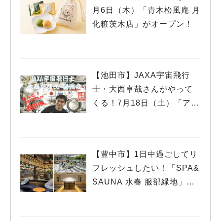
月6日（木）「青木松風庵 月
化粧茨木店」がオープン！
【池田市】JAXA宇宙飛行
士・大西卓哉さんがやって
くる！7月18日（土）「アマ
チュア無線フェスティバ
ル」で講演
【豊中市】1日中過ごしてリ
フレッシュしたい！「SPA&
SAUNA 水春 服部緑地」、
ついに6月5日オープン！