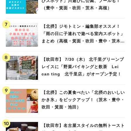
びスポット」川遊びに公園、プールも！
（豊中・箕面・吹田・茨木・高槻）
【北摂】ジモトミン・編集部オススメ！
「雨の日に子連れで遊べる室内スポット」
まとめ（高槻・箕面・吹田・豊中・茨木・
池田）
【吹田市】 7/30（木） 北千里グリーンプ
レイスに「野菜バイキングと飲茶 Lei
can ting 北千里店」がオープン予定！
【北摂】この夏食べたい「北摂のおいしい
かき氷」をピックアップ！（茨木・豊中・
吹田・箕面・池田）
【吹田市】名古屋スタイルの無料トースト