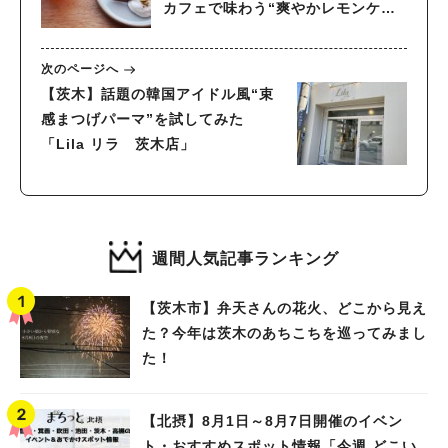
カフェで味わう“爽やかレモンケー
キ”
次のページへ
【茨木】話題の韓国アイドル風“束
感まつげパーマ”を試してみた
「Lila リラ 茨木店」
週間人気記事ランキング
【茨木市】弁天さんの花火、どこから見え
た？今年は茨木のあちこちを巡ってみまし
た！
【北摂】8月1日～8月7日開催のイベン
ト・おすすめスポット情報「今週 どこい