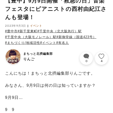
【豊中】9月9日開催「救急の日」音楽
フェスタにピアニストの西村由紀江さ
んも登場！
2023年9月3日
イベント
#豊中市
#新千里東町
#千里中央（北大阪急行）駅
#千里中央（大阪モノレール）駅
#新御堂線（国道423号）
#まちづくり/地域活性
#イベント
#有名人
まちっと北摂編集部
りんご
0
4
こんにちは！まちっと北摂編集部りんごです。
みなさん、9月9日は何の日は知っていますか？
9月9日…
9 9