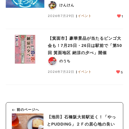
けんけん
2026年7月29日
イベント
1
【箕面市】豪華景品が当たるビンゴ大
会も！7月25日・26日は駅前で「第50
回 箕面地区 納涼の夕べ」開催
のうち
2026年7月22日
イベント
5
前のページへ
【池田】石橋阪大前駅近く！「やっ
とPUDDING」２Ｆの居心地の良い