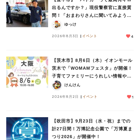
出るんですか？」現役警察官に直接質
問！「おまわりさんに聞いてみよう」
に参加しました
ゆっけ
2026年8月3日
イベント
4
【茨木市】8月6日（木）イオンモール
茨木で「WOMAMフェスタ」が開催！
子育てファミリーにうれしい情報やプ
レゼントがいっぱい♪
けんけん
2026年8月2日
イベント
1
人気のキーワード
#今週どこいく？
#自然とふれあう
#ランチ
#カフェ
#まとめ
【吹田市】9月23日（水・祝）までの
#教えたい／教えて投稿記事
#大阪学院大 商品開発プロジェクト
#あなたはどっち？
計27日間！万博記念公園で「万博夏ま
つり2026」が開催中！