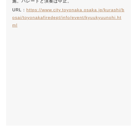
施。パレードと演奏は中止。
URL：
https://www.city.toyonaka.osaka.jp/kurashi/b
osai/toyonakafiredept/info/event/kyuukyuunohi.ht
ml