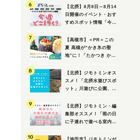
【北摂】8月8日～8月14
日開催のイベント・おす
すめスポット情報「今週
どこいく？」（豊中・箕
面・吹田・池田・茨木・
【高槻市】＜PR＞この
高槻）
夏 高槻が“かき氷の聖
地”に！「たかつき かき
氷スクエア2026」 8月
8日（土）～31日（月）
【北摂】ジモトミンオス
スメ！「北摂水遊びスポ
ット」川遊びに公園、プ
ールも！（豊中・箕面・
吹田・茨木・高槻）
【北摂】ジモトミン・編
集部オススメ！「雨の日
に子連れで遊べる室内ス
ポット」まとめ（高槻・
箕面・吹田・豊中・茨
【池田市】ジモトミンが