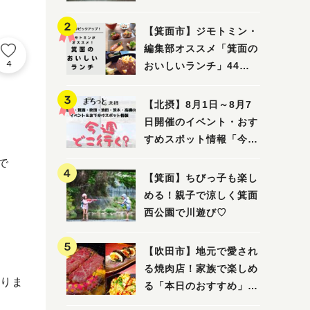
ってみました！
【箕面市】ジモトミン・
編集部オススメ「箕面の
4
おいしいランチ」44
選 〜おしゃれな人気店
から穴場まで！〜
【北摂】8月1日～8月7
日開催のイベント・おす
すめスポット情報「今週
どこいく？」（豊中・箕
で
面・吹田・池田・茨木・
【箕面】ちびっ子も楽し
高槻）
める！親子で涼しく箕面
西公園で川遊び♡
【吹田市】地元で愛され
る焼肉店！家族で楽しめ
りま
る「本日のおすすめ」で
大満足の焼肉時間