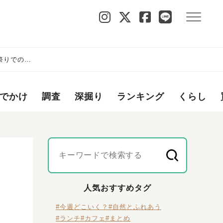
里祭りでの報
でかけ
調査
深掘り
ランキング
くらし
人気おすすめタグ
#今週どこいく？
#自然とふれあう
#ランチ
#カフェ
#まとめ