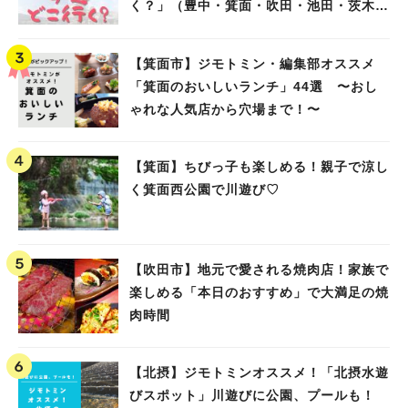
く？」（豊中・箕面・吹田・池田・茨木・
高槻）
【箕面市】ジモトミン・編集部オススメ
「箕面のおいしいランチ」44選 〜おし
ゃれな人気店から穴場まで！〜
【箕面】ちびっ子も楽しめる！親子で涼し
く箕面西公園で川遊び♡
【吹田市】地元で愛される焼肉店！家族で
楽しめる「本日のおすすめ」で大満足の焼
肉時間
【北摂】ジモトミンオススメ！「北摂水遊
びスポット」川遊びに公園、プールも！