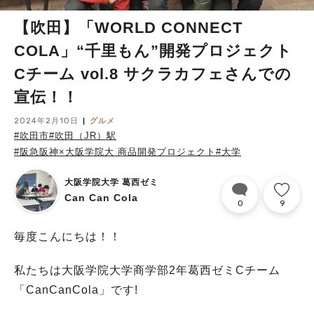
【吹田】「WORLD CONNECT
COLA」“千里もん”開発プロジェクト
Cチーム vol.8 サクラカフェさんでの
宣伝！！
2024年2月10日
グルメ
#吹田市
#吹田（JR）駅
#阪急阪神×大阪学院大 商品開発プロジェクト
#大学
大阪学院大学 葛西ゼミ
Can Can Cola
0
9
毎度こんにちは！！
私たちは大阪学院大学商学部2年葛西ゼミCチーム
「CanCanCola」です!