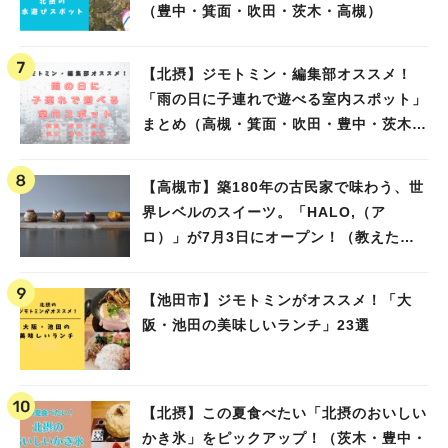
（豊中・箕面・吹田・茨木・高槻）
【北摂】ジモトミン・編集部オススメ！
「雨の日に子連れで遊べる室内スポット」
まとめ（高槻・箕面・吹田・豊中・茨木・
池田）
【高槻市】築180年の古民家で味わう、世
界レベルのスイーツ。「HALO,（ア
ロ）」が7月3日にオープン！（教えたい/
教えて）
【池田市】ジモトミンがオススメ！「大
阪・池田の美味しいランチ」23選
【北摂】この夏食べたい「北摂のおいしい
かき氷」をピックアップ！（茨木・豊中・