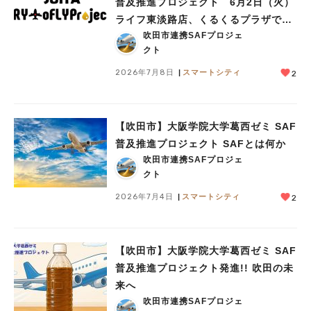
普及推進プロジェクト 6月2日（火）
ライフ東淡路店、くるくるプラザで見
吹田市連携SAFプロジェ
学会を実施
クト
2026年7月8日
スマートシティ
2
【吹田市】大阪学院大学葛西ゼミ SAF
人気のキーワード
普及推進プロジェクト SAFとは何か
#今週どこいく？
#自然とふれあう
#ランチ
#カフェ
#まとめ
吹田市連携SAFプロジェ
#教えたい／教えて投稿記事
#大阪学院大 商品開発プロジェクト
クト
#あなたはどっち？
2026年7月4日
スマートシティ
2
【吹田市】大阪学院大学葛西ゼミ SAF
普及推進プロジェクト発進!! 吹田の未
来へ
吹田市連携SAFプロジェ