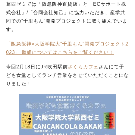
葛西ゼミでは「阪急阪神百貨店」と「ECサポート株
式会社」/「合同会社知己」に協力いただき、産学共
同での“千里もん”開発プロジェクトに取り組んでいま
す。
「阪急阪神×大阪学院大”千里もん”開発プロジェクト2
023」 取組についてはこちら
をご覧
ください！
今回2月18日にJR吹田駅前
さくらカフェ
さんにて子
ども食堂としてランチ営業をさせていただくことにな
りました！