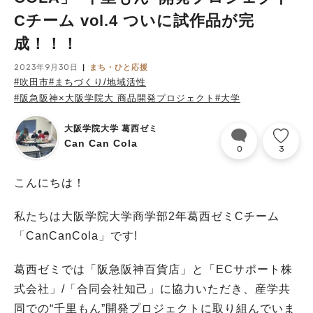
Cチーム vol.4 ついに試作品が完
成！！！
2023年9月30日
まち・ひと応援
#吹田市
#まちづくり/地域活性
#阪急阪神×大阪学院大 商品開発プロジェクト
#大学
大阪学院大学 葛西ゼミ
Can Can Cola
0
3
こんにちは！
私たちは大阪学院大学商学部2年葛西ゼミCチーム
「CanCanCola」です!
葛西ゼミでは「阪急阪神百貨店」と「ECサポート株
式会社」/「合同会社知己」に協力いただき、産学共
同での“千里もん”開発プロジェクトに取り組んでいま