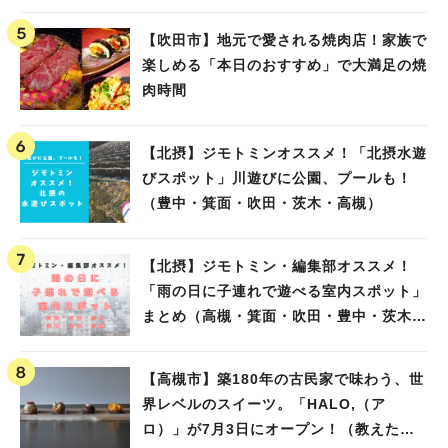
【吹田市】地元で愛される焼肉店！家族で
楽しめる「本日のおすすめ」で大満足の焼
肉時間
【北摂】ジモトミンオススメ！「北摂水遊
びスポット」川遊びに公園、プールも！
（豊中・箕面・吹田・茨木・高槻）
【北摂】ジモトミン・編集部オススメ！
「雨の日に子連れで遊べる室内スポット」
まとめ（高槻・箕面・吹田・豊中・茨木・
池田）
【高槻市】築180年の古民家で味わう、世
界レベルのスイーツ。「HALO,（ア
ロ）」が7月3日にオープン！（教えたい/