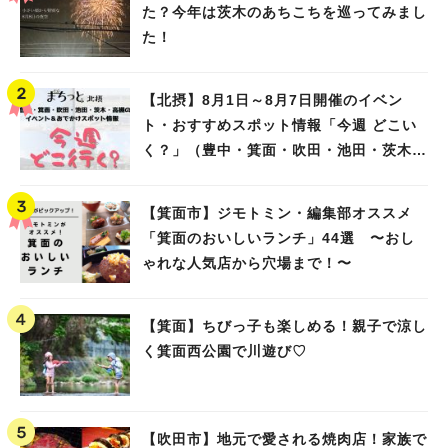
た？今年は茨木のあちこちを巡ってみまし
た！
【北摂】8月1日～8月7日開催のイベン
ト・おすすめスポット情報「今週 どこい
く？」（豊中・箕面・吹田・池田・茨木・
高槻）
【箕面市】ジモトミン・編集部オススメ
「箕面のおいしいランチ」44選 〜おし
ゃれな人気店から穴場まで！〜
【箕面】ちびっ子も楽しめる！親子で涼し
く箕面西公園で川遊び♡
【吹田市】地元で愛される焼肉店！家族で