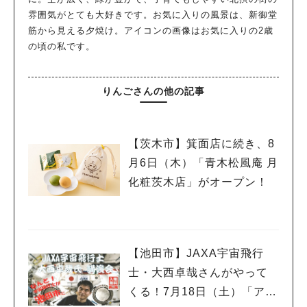
雰囲気がとても大好きです。お気に入りの風景は、新御堂
筋から見える夕焼け。アイコンの画像はお気に入りの2歳
の頃の私です。
りんごさんの他の記事
【茨木市】箕面店に続き、8
月6日（木）「青木松風庵 月
化粧茨木店」がオープン！
【池田市】JAXA宇宙飛行
士・大西卓哉さんがやって
くる！7月18日（土）「アマ