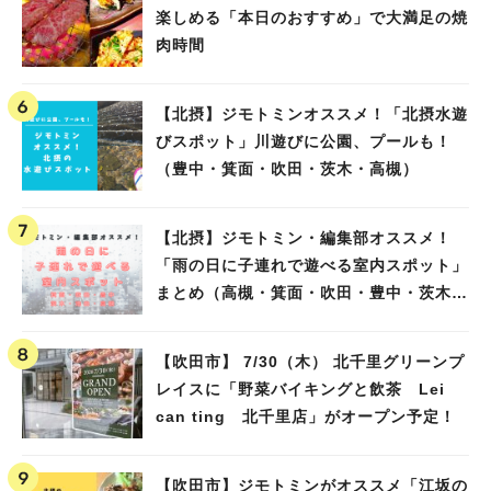
楽しめる「本日のおすすめ」で大満足の焼
肉時間
【北摂】ジモトミンオススメ！「北摂水遊
びスポット」川遊びに公園、プールも！
（豊中・箕面・吹田・茨木・高槻）
【北摂】ジモトミン・編集部オススメ！
「雨の日に子連れで遊べる室内スポット」
まとめ（高槻・箕面・吹田・豊中・茨木・
池田）
【吹田市】 7/30（木） 北千里グリーンプ
レイスに「野菜バイキングと飲茶 Lei
can ting 北千里店」がオープン予定！
【吹田市】ジモトミンがオススメ「江坂の