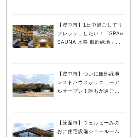
チュア無線フェスティバ
ル」で講演
【豊中市】1日中過ごしてリ
フレッシュしたい！「SPA&
SAUNA 水春 服部緑地」、
ついに6月5日オープン！
【豊中市】ついに服部緑地
レストハウスがリニューア
ルオープン！誰もが過ごし
やすい憩いの場所に
【箕面市】ウェルビーみの
おに住宅設備ショールーム