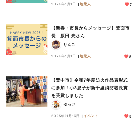
2026年1月1日
地元人
7
【新春・市長からメッセージ】箕面市
人気のキーワード
長 原田 亮さん
#今週どこいく？
#自然とふれあう
#ランチ
#カフェ
#まとめ
りんご
#教えたい／教えて投稿記事
#大阪学院大 商品開発プロジェクト
2026年1月1日
地元人
5
#あなたはどっち？
【豊中市】令和7年度防火作品表彰式
に参加！小3息子が新千里消防署長賞
を受賞しました
ゆっけ
2025年11月13日
イベント
5