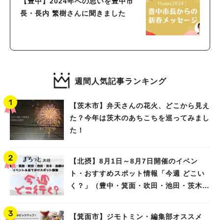
【豊中】2024年への思いを豊中市
長・長内 繁樹さんに聞きました
週間人気記事ランキング
【茨木市】弁天さんの花火、どこから見え
た？今年は茨木のあちこちを巡ってみまし
た！
【北摂】8月1日～8月7日開催のイベン
ト・おすすめスポット情報「今週 どこい
く？」（豊中・箕面・吹田・池田・茨木・
高槻）
【箕面市】ジモトミン・編集部オススメ