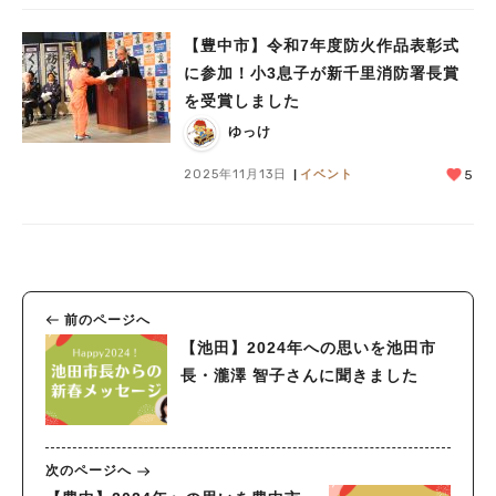
【豊中市】令和7年度防火作品表彰式
に参加！小3息子が新千里消防署長賞
を受賞しました
ゆっけ
2025年11月13日
イベント
5
前のページへ
【池田】2024年への思いを池田市
長・瀧澤 智子さんに聞きました
次のページへ