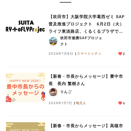
【吹田市】大阪学院大学葛西ゼミ SAF
普及推進プロジェクト 6月2日（火）
ライフ東淡路店、くるくるプラザで見
吹田市連携SAFプロジェ
学会を実施
クト
2026年7月8日
スマートシティ
2
【新春・市長からメッセージ】豊中市
長 長内 繁樹さん
りんご
2026年1月1日
地元人
6
【新春・市長からメッセージ】高槻市