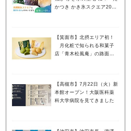
かつき かき氷スクエア202
6」 8月8日（土）～31日
（月）
【箕面市】北摂エリア初！
月化粧で知られる和菓子
店「青木松風庵」の路面店
が7月31日にオープン
【高槻市】7月22日（火）新
本館オープン！大阪医科薬
科大学病院を見てきました