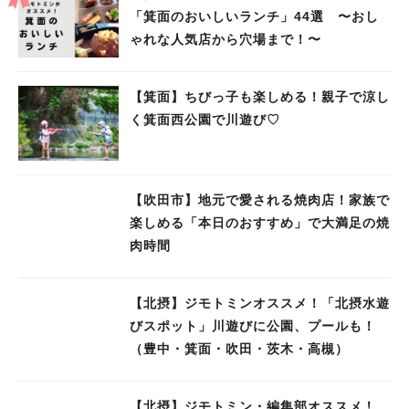
「箕面のおいしいランチ」44選 〜おし
ゃれな人気店から穴場まで！〜
【箕面】ちびっ子も楽しめる！親子で涼し
く箕面西公園で川遊び♡
【吹田市】地元で愛される焼肉店！家族で
楽しめる「本日のおすすめ」で大満足の焼
肉時間
【北摂】ジモトミンオススメ！「北摂水遊
びスポット」川遊びに公園、プールも！
（豊中・箕面・吹田・茨木・高槻）
【北摂】ジモトミン・編集部オススメ！