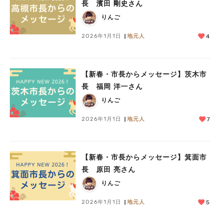
長 濱田 剛史さん
りんご
2026年1月1日
地元人
4
【新春・市長からメッセージ】茨木市
長 福岡 洋一さん
りんご
2026年1月1日
地元人
7
人気のキーワード
#今週どこいく？
#自然とふれあう
#ランチ
#カフェ
#まとめ
【新春・市長からメッセージ】箕面市
#教えたい／教えて投稿記事
#大阪学院大 商品開発プロジェクト
長 原田 亮さん
#あなたはどっち？
りんご
2026年1月1日
地元人
5