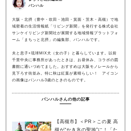
バンハル
大阪・北摂（豊中・吹田・池田・箕面・茨木・高槻）で地
域密着の生活情報紙「リビング新聞」を発行する株式会社
サンケイリビング新聞社が展開する地域情報プラットフォ
ーム「まちっと北摂」の編集部、バンハルです。
夫と息子+琉球MIX犬（女の子）と暮らしています。以前
千里中央に事務所があったときは、お昼休み、コラボの図
書館に通いづめてました。おすすめは大阪モノレールから
見下ろす街並み。特に秋は紅葉が素晴らしい！ アイコン
の画像はバンハル3歳のときのものです。
バンハルさんの他の記事
【高槻市】＜PR＞この夏 高
槻が“かき氷の聖地”に！「た