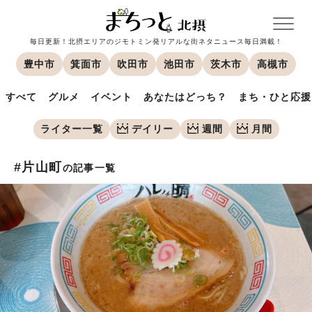
毎日更新！北摂エリアのジモトミン発リアルな街ネタニュース毎日満載！
豊中市
箕面市
吹田市
池田市
茨木市
高槻市
すべて
グルメ
イベント
あなたはどっち？
まち・ひと応援
ライター一覧
デイリー
週間
月間
#片山町
の記事一覧