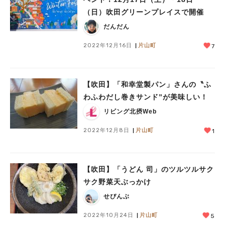
（日）吹田グリーンプレイスで開催
だんだん
2022年12月16日
片山町
7
【吹田】「和幸堂製パン」さんの〝ふ
わふわだし巻きサンド”が美味しい！
リビング北摂Web
2022年12月8日
片山町
1
【吹田】「うどん 司」のツルツルサク
サク野菜天ぶっかけ
せぴんぶ
2022年10月24日
片山町
5