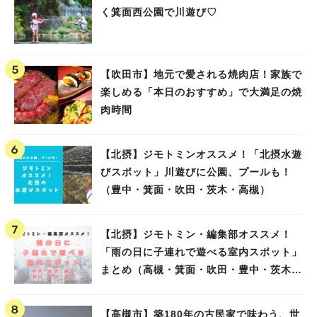
く箕面西公園で川遊び♡
【吹田市】地元で愛される焼肉店！家族で
楽しめる「本日のおすすめ」で大満足の焼
肉時間
【北摂】ジモトミンオススメ！「北摂水遊
びスポット」川遊びに公園、プールも！
（豊中・箕面・吹田・茨木・高槻）
【北摂】ジモトミン・編集部オススメ！
「雨の日に子連れで遊べる室内スポット」
まとめ（高槻・箕面・吹田・豊中・茨木・
池田）
【高槻市】築180年の古民家で味わう、世