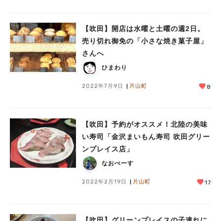
【吹田】開店は水曜と土曜の週2日。
売り切れ御免の「小さな焼き菓子屋」
さんへ
ひまわり
2022年7月9日
片山町
8
【吹田】予約がオススメ！北陸の美味
い寿司「金沢まいもん寿司 吹田グリー
ンプレイス店」
なおぺーす
2022年2月19日
片山町
17
【吹田】グリーンプレイスの子連れに