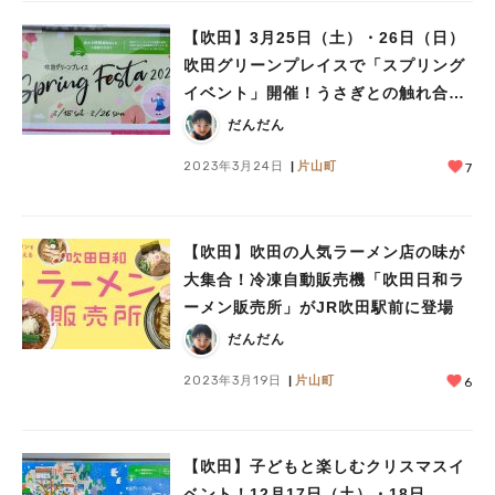
【吹田】3月25日（土）・26日（日）
吹田グリーンプレイスで「スプリング
イベント」開催！うさぎとの触れ合い
体験やワークショップなど実施
だんだん
2023年3月24日
片山町
7
【吹田】吹田の人気ラーメン店の味が
大集合！冷凍自動販売機「吹田日和ラ
ーメン販売所」がJR吹田駅前に登場
だんだん
2023年3月19日
片山町
6
【吹田】子どもと楽しむクリスマスイ
ベント！12月17日（土）・18日