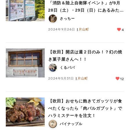
「消防＆陸上自衛隊イベント」が9月
28日（土）・29日（日）にあるみた
い！
さっちー
2024年9月26日
片山町
4
【吹田】開店は週２日のみ！？幻の焼
き菓子屋さんへ！！
くるパパ
2024年5月31日
片山町
12
【吹田】おせちに飽きてガッツリが食
べたくなったら「肉バルガブット」で
ハラミステーキを注文！
パイナップル