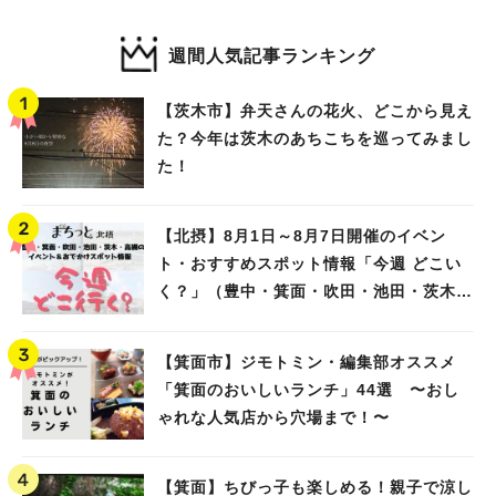
週間人気記事ランキング
【茨木市】弁天さんの花火、どこから見え
人気のキーワード
た？今年は茨木のあちこちを巡ってみまし
#今週どこいく？
#自然とふれあう
#ランチ
#カフェ
#まとめ
た！
#教えたい／教えて投稿記事
#大阪学院大 商品開発プロジェクト
#あなたはどっち？
【北摂】8月1日～8月7日開催のイベン
ト・おすすめスポット情報「今週 どこい
く？」（豊中・箕面・吹田・池田・茨木・
高槻）
【箕面市】ジモトミン・編集部オススメ
「箕面のおいしいランチ」44選 〜おし
ゃれな人気店から穴場まで！〜
【箕面】ちびっ子も楽しめる！親子で涼し