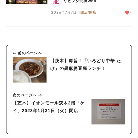
リビング北摂Web
2026年7月7日
開店/閉店
1
前のページへ
【茨木】痺旨！「いろどり中華 た
け」の黒麻婆豆腐ランチ！
次のページへ
【茨木】イオンモール茨木2階「ケ
イ」2023年1月31日（火）閉店