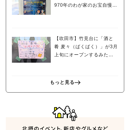
970年のわが家のお宝自慢大
会」開催！
【吹田市】竹見台に「酒と
肴 麦々（ばくばく）」が3月
上旬にオープンするみた
い！
もっと見る