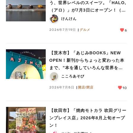
う、世界レベルのスイーツ。「HALO,
（アロ）」が7月3日にオープン！（教
えたい/教えて）
けんけん
2026年7月19日
グルメ
6
【茨木市】「あじみBOOKS」NEW
OPEN！新刊からちょっと変わった本
まで、”本を通していろんな世界をあ
じみする” 本屋さん
こころあそび
2026年7月8日
開店/閉店
10
【吹田市】「焼肉モトカラ 吹田グリー
ンプレイス店」2026年8月上旬オープ
ン！