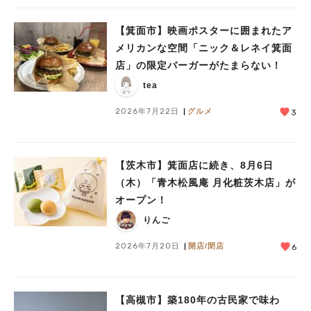
【箕面市】映画ポスターに囲まれたア
メリカンな空間「ニック＆レネイ箕面
店」の限定バーガーがたまらない！
tea
2026年7月22日
グルメ
3
人気のキーワード
【茨木市】箕面店に続き、8月6日
（木）「青木松風庵 月化粧茨木店」が
#今週どこいく？
#自然とふれあう
#ランチ
#カフェ
#まとめ
#教えたい／教えて投稿記事
#大阪学院大 商品開発プロジェクト
オープン！
#あなたはどっち？
りんご
2026年7月20日
開店/閉店
6
【高槻市】築180年の古民家で味わ