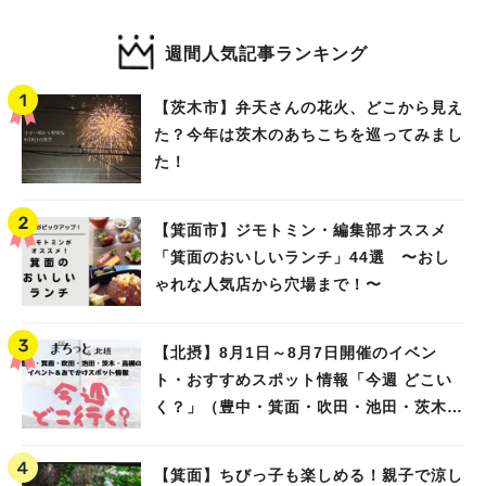
週間人気記事ランキング
【茨木市】弁天さんの花火、どこから見え
た？今年は茨木のあちこちを巡ってみまし
た！
【箕面市】ジモトミン・編集部オススメ
「箕面のおいしいランチ」44選 〜おし
ゃれな人気店から穴場まで！〜
【北摂】8月1日～8月7日開催のイベン
ト・おすすめスポット情報「今週 どこい
く？」（豊中・箕面・吹田・池田・茨木・
高槻）
【箕面】ちびっ子も楽しめる！親子で涼し