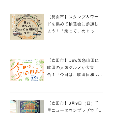
木）千里山コミュニティー
センターで開催
【箕面市】スタンプ＆ワー
ドを集めて抽選会に参加し
よう！「乗って、めぐっ
て！meet in MINOH！ラリ
ー」3月23日（日）まで開催
中
【吹田市】Dew阪急山田に
吹田の人気グルメが大集
合！「今日は、吹田日和 vo
l.5」3月9日（日）開催
【吹田市】3月9日（日）千
里ニュータウンプラザで「1