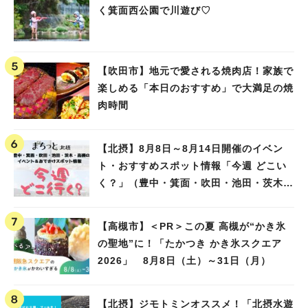
く箕面西公園で川遊び♡
【吹田市】地元で愛される焼肉店！家族で
楽しめる「本日のおすすめ」で大満足の焼
肉時間
【北摂】8月8日～8月14日開催のイベン
ト・おすすめスポット情報「今週 どこい
く？」（豊中・箕面・吹田・池田・茨木・
高槻）
【高槻市】＜PR＞この夏 高槻が“かき氷
の聖地”に！「たかつき かき氷スクエア
2026」 8月8日（土）～31日（月）
【北摂】ジモトミンオススメ！「北摂水遊