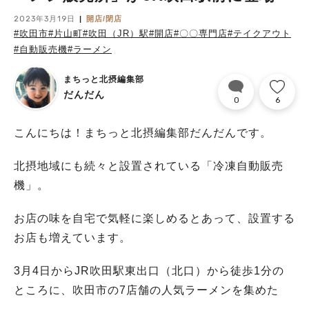
2023年3月19日
開店/閉店
#吹田市
#片山町
#吹田（JR）駅
#開店
#〇〇専門店
#テイクアウト
#自動販売機
#ラーメン
まちっと北摂編集部
だんだん
0
6
こんにちは！まちっと北摂編集部だんだんです。
北摂地域にも続々と設置されている「冷凍自動販売
機」。
お店の味を自宅で気軽に楽しめるとあって、設置する
お店も増えています。
3月4日からJR吹田駅東出口（北口）から徒歩1分の
ところに、吹田市の7店舗の人気ラーメンを集めた