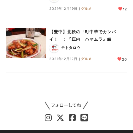
2021年12月19日
グルメ
12
【豊中】北摂の「町中華でカンパ
イ！」：『庄内 ハマムラ』編
モトタロウ
2021年12月12日
グルメ
20
人気のキーワード
#今週どこいく？
#自然とふれあう
#ランチ
#カフェ
#まとめ
#教えたい／教えて投稿記事
#大阪学院大 商品開発プロジェクト
#あなたはどっち？