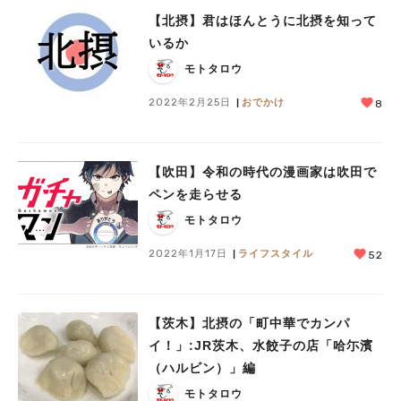
【北摂】君はほんとうに北摂を知って
いるか
モトタロウ
2022年2月25日
おでかけ
8
【吹田】令和の時代の漫画家は吹田で
ペンを走らせる
モトタロウ
2022年1月17日
ライフスタイル
52
【茨木】北摂の「町中華でカンパ
イ！」:JR茨木、水餃子の店「哈尓濱
（ハルビン）」編
モトタロウ