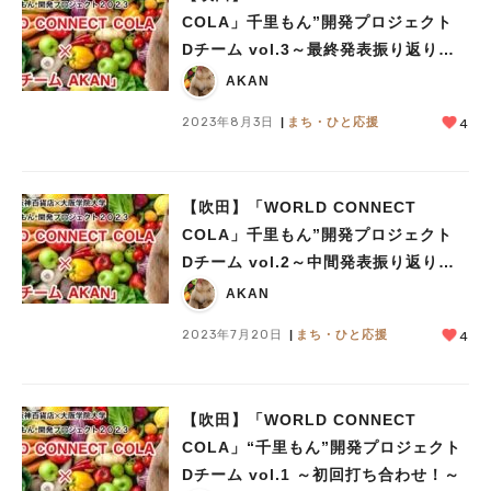
COLA」千里もん”開発プロジェクト
Dチーム vol.3～最終発表振り返り！
～
AKAN
2023年8月3日
まち・ひと応援
4
【吹田】「WORLD CONNECT
COLA」千里もん”開発プロジェクト
Dチーム vol.2～中間発表振り返り！
～
AKAN
2023年7月20日
まち・ひと応援
4
人気のキーワード
#今週どこいく？
#自然とふれあう
#ランチ
#カフェ
#まとめ
#教えたい／教えて投稿記事
#大阪学院大 商品開発プロジェクト
【吹田】「WORLD CONNECT
#あなたはどっち？
COLA」“千里もん”開発プロジェクト
Dチーム vol.1 ～初回打ち合わせ！～