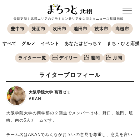
毎日更新！北摂エリアのジモトミン発リアルな街ネタニュース毎日満載！
豊中市
箕面市
吹田市
池田市
茨木市
高槻市
すべて
グルメ
イベント
あなたはどっち？
まち・ひと応援
ライター一覧
デイリー
週間
月間
ライタープロフィール
大阪学院大学 葛西ゼミ
AKAN
大阪学院大学の商学部の２回生でメンバーは林、野口、池田、埴
崎、南の5人チームです。
チーム名はAKANでみんながお互いの意見を尊重し、意見を言い